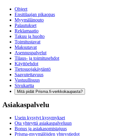
Ohjeet
Ensitilaajan pikaopas
Myymälänouto
Palautukset
Reklamaatio
Takuu ja huolto
Toimitustavat
Maksutavat
Asennuspalvelut
Tilaus- ja toimitusehdot
Käyttöehdot
Tietosuojakäytäntö
Saavutettavuus
Vastuullisuus
Sivukartta
Mitä pidät Prisma.fi-verkkokaupasta?
Asiakaspalvelu
Usein kysytyt kysymykset
Ota yhteyttä asiakaspalveluun
Bonus ja asiakasomistajuus
Prisma-myymälöiden yhteystiedot