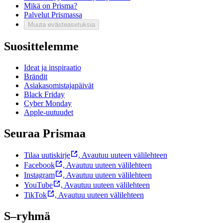
Mikä on Prisma?
Palvelut Prismassa
Muuta evästeasetuksia
Suosittelemme
Ideat ja inspiraatio
Brändit
Asiakasomistajapäivät
Black Friday
Cyber Monday
Apple-uutuudet
Seuraa Prismaa
Tilaa uutiskirje
,
Avautuu uuteen välilehteen
Facebook
,
Avautuu uuteen välilehteen
Instagram
,
Avautuu uuteen välilehteen
YouTube
,
Avautuu uuteen välilehteen
TikTok
,
Avautuu uuteen välilehteen
S–ryhmä