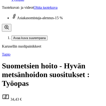
Tuotekuvat- ja videot
Ohita tuotekuva
Asiakasomistaja-alennus
-15 %
Avaa kuva suurempana
Karusellin nuolipainikkeet
Tapio
Suometsien hoito - Hyvän
metsänhoidon suositukset :
Työopas
34,43 €