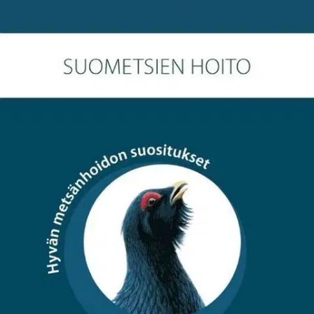
Ei saatavilla
Tuotekuvaus
Metsistämme tarvitaan tulevaisuudessa vähintään 10 miljoonaa
mottia lisää puuta vuosittain. Suometsissä on tarjolla runsaasti
käyttämätöntä puuston kasvu- ja hakkuupotentiaalia.
Kustannustehokas puuntuottaminen suometsässä ja onnistunut
puunkorjuu varsinkin sulan maan aikaan edellyttää kuitenkin hyvää
osaamista. Suometsien hoidon työopas on käytännönläheinen ja
havainnollisesti kuvitettu tiivis opas.
Se tarjoaa metsätalouden
toimijoille ja metsänomistajille tarpeellista tietoa suometsien
hoidosta, puunkorjuusta ja suometsän hoitohankkeiden
toteutuksesta. Työopas täydentää ja tarkentaa Metsänhoidon
suosituksia (2014) suometsien hoidon osalta ja korvaa Tapion
aikaisemmin julkaiseman Turvemaiden suositukset (2007) -oppaan.
Metsätalouden harjoittaminen soilla poikkeaa kivennäismaista. Tämä