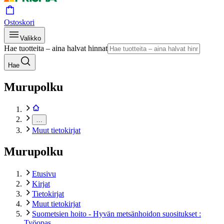
Ostoskori
Valikko
Hae tuotteita – aina halvat hinnat
Hae
Murupolku
…
Muut tietokirjat
Murupolku
Etusivu
Kirjat
Tietokirjat
Muut tietokirjat
Suometsien hoito - Hyvän metsänhoidon suositukset :
Työopas