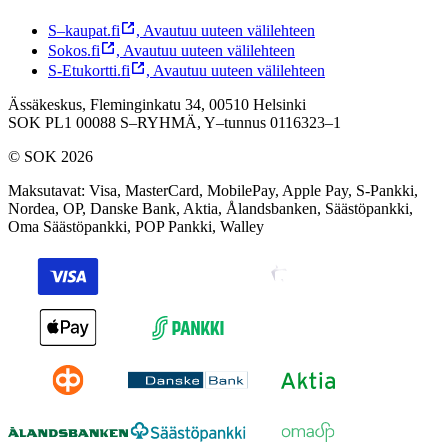
S–kaupat.fi
,
Avautuu uuteen välilehteen
Sokos.fi
,
Avautuu uuteen välilehteen
S-Etukortti.fi
,
Avautuu uuteen välilehteen
Ässäkeskus, Fleminginkatu 34, 00510 Helsinki
SOK PL1 00088 S–RYHMÄ,
Y–tunnus 0116323–1
© SOK 2026
Maksutavat
:
Visa, MasterCard, MobilePay, Apple Pay, S-Pankki,
Nordea, OP, Danske Bank, Aktia, Ålandsbanken, Säästöpankki,
Oma Säästöpankki, POP Pankki, Walley