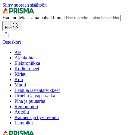
Siirry suoraan sisältöön
Hae tuotteita – aina halvat hinnat
Hae
Ostoskori
Ale
Ajankohtaista
Elektroniikka
Kodinkoneet
Kirjat
Koti
Muoti
Lelut ja lastentarvikkeet
Urheilu ja vapaa-aika
Piha ja puutarha
Remontointi
Autoilu
Kauneus ja hyvinvointi
Lemmikit