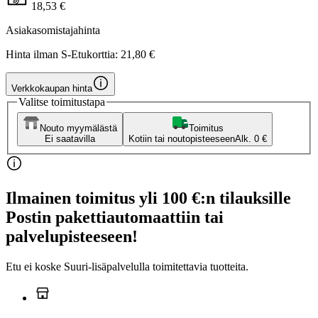
18,53 €
Asiakasomistajahinta
Hinta ilman S-Etukorttia:
21,80 €
Verkkokaupan hinta
Valitse toimitustapa
Nouto myymälästä
Toimitus
Ei saatavilla
Kotiin tai noutopisteeseen
Alk. 0 €
Ilmainen toimitus yli 100 €:n tilauksille
Postin pakettiautomaattiin tai
palvelupisteeseen!
Etu ei koske Suuri‑lisäpalvelulla toimitettavia tuotteita.