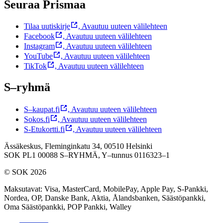
Seuraa Prismaa
Tilaa uutiskirje
,
Avautuu uuteen välilehteen
Facebook
,
Avautuu uuteen välilehteen
Instagram
,
Avautuu uuteen välilehteen
YouTube
,
Avautuu uuteen välilehteen
TikTok
,
Avautuu uuteen välilehteen
S–ryhmä
S–kaupat.fi
,
Avautuu uuteen välilehteen
Sokos.fi
,
Avautuu uuteen välilehteen
S-Etukortti.fi
,
Avautuu uuteen välilehteen
Ässäkeskus, Fleminginkatu 34, 00510 Helsinki
SOK PL1 00088 S–RYHMÄ,
Y–tunnus 0116323–1
© SOK 2026
Maksutavat
:
Visa, MasterCard, MobilePay, Apple Pay, S-Pankki,
Nordea, OP, Danske Bank, Aktia, Ålandsbanken, Säästöpankki,
Oma Säästöpankki, POP Pankki, Walley