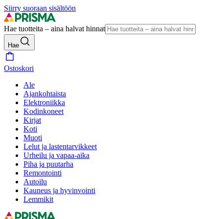
Siirry suoraan sisältöön
Hae tuotteita – aina halvat hinnat
Hae
Ostoskori
Ale
Ajankohtaista
Elektroniikka
Kodinkoneet
Kirjat
Koti
Muoti
Lelut ja lastentarvikkeet
Urheilu ja vapaa-aika
Piha ja puutarha
Remontointi
Autoilu
Kauneus ja hyvinvointi
Lemmikit