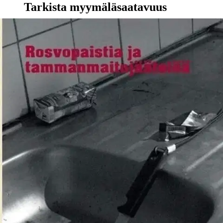
Tarkista myymäläsaatavuus
Ei saatavilla
Tuotekuvaus
Syntyykö vankilassa sekasorto ja kapina, kun Masa vapauttaa
keskellä yötä vangit selleistään? Vankila-apulaisena työskentelevä
Raija on murhannut vankilan johtajan ja paljastuu rikollisliigan
pomoksi. Miljoonaryöstön jäljiltä liikkeen takahuoneesta löytyy
kuolleena kummallinen huuliharppumies. Oikeustieteen tohtori
Velilä sortuu häiriköimään pulituurina sählättyään asiakkaansa
toimeksiannon.
Innokas toimittaja lähettää kännipäissään
paikallislehteen vankilaa koskevan uutisankan, joka päätyy
etusivulle. Kupoli tulee vankilassa uskoon ja valjastetaan
suihkukäsittelyn jälkeen vankien peräluukkumuuliksi. Patelle
valmistellaan 1 % yrittäjäsopimusta ja Mölli pullistelee siviilissä