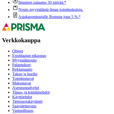
Ilmainen palautus 30 päivää.*
Nouto myymälästä ilman toimituskuluja.
Asiakasomistajalle Bonusta jopa 5 %.*
Verkkokauppa
Ohjeet
Ensitilaajan pikaopas
Myymälänouto
Palautukset
Reklamaatio
Takuu ja huolto
Toimitustavat
Maksutavat
Asennuspalvelut
Tilaus- ja toimitusehdot
Käyttöehdot
Tietosuojakäytäntö
Saavutettavuus
Vastuullisuus