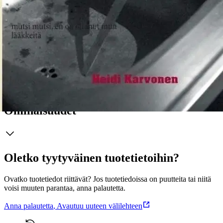
ottopojilleen olevansa mahtavampi kuin Paavo Lipponen.
Miljoonasaalis katoaa ryöstäjiltä, eikä rikollisliigan suunnitelma taida
muutenkaan olla täysin vedenpitävä. Vankilassa vallitsee tiukka kuri
ja hierarkia, mutta kuinka karkurit pärjäävät siviilissä? Kenen paikka
on vankilassa ja kenen siviilissä? Rosvopaistia ja
tammanmaitojäätelöä on Heidi Karvosen esikoisteos Yhden päivän
aikana syntynyt tarina.
Näytä lisää
tuotekuvausta
Ominaisuudet
Oletko tyytyväinen tuotetietoihin?
Ovatko tuotetiedot riittävät? Jos tuotetiedoissa on puutteita tai niitä
voisi muuten parantaa, anna palautetta.
Anna palautetta
,
Avautuu uuteen välilehteen