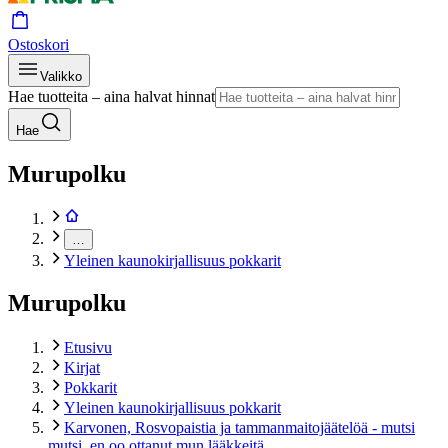
Ostoskori
Valikko
Hae tuotteita – aina halvat hinnat
Hae
Murupolku
…
Yleinen kaunokirjallisuus pokkarit
Murupolku
Etusivu
Kirjat
Pokkarit
Yleinen kaunokirjallisuus pokkarit
Karvonen, Rosvopaistia ja tammanmaitojäätelöä - mutsi
mutsi, en oo ottanut mun lääkkeitä