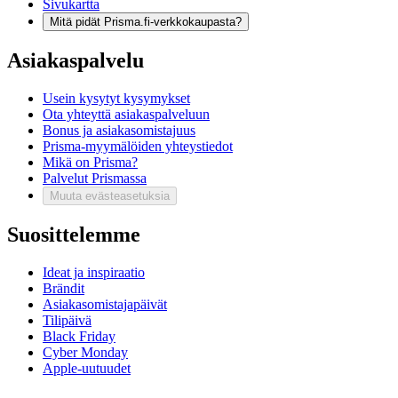
Sivukartta
Mitä pidät Prisma.fi-verkkokaupasta?
Asiakaspalvelu
Usein kysytyt kysymykset
Ota yhteyttä asiakaspalveluun
Bonus ja asiakasomistajuus
Prisma-myymälöiden yhteystiedot
Mikä on Prisma?
Palvelut Prismassa
Muuta evästeasetuksia
Suosittelemme
Ideat ja inspiraatio
Brändit
Asiakasomistajapäivät
Tilipäivä
Black Friday
Cyber Monday
Apple-uutuudet