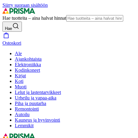
Siirry suoraan sisältöön
Hae tuotteita – aina halvat hinnat
Hae
Ostoskori
Ale
Ajankohtaista
Elektroniikka
Kodinkoneet
Kirjat
Koti
Muoti
Lelut ja lastentarvikkeet
Urheilu ja vapaa-aika
Piha ja puutarha
Remontointi
Autoilu
Kauneus ja hyvinvointi
Lemmikit