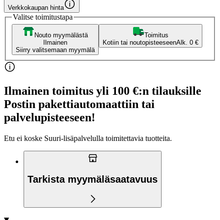
Verkkokaupan hinta
Valitse toimitustapa
Nouto myymälästä
Toimitus
Ilmainen
Kotiin tai noutopisteeseen
Alk. 0 €
Siirry valitsemaan myymälä
Ilmainen toimitus yli 100 €:n tilauksille
Postin pakettiautomaattiin tai
palvelupisteeseen!
Etu ei koske Suuri‑lisäpalvelulla toimitettavia tuotteita.
Tarkista myymäläsaatavuus