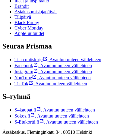
Ideat ja inspiraatio
Brändit
Asiakasomistajapäivät
Tilipäivä
Black Friday
Cyber Monday
Apple-uutuudet
Seuraa Prismaa
Tilaa uutiskirje
,
Avautuu uuteen välilehteen
Facebook
,
Avautuu uuteen välilehteen
Instagram
,
Avautuu uuteen välilehteen
YouTube
,
Avautuu uuteen välilehteen
TikTok
,
Avautuu uuteen välilehteen
S–ryhmä
S–kaupat.fi
,
Avautuu uuteen välilehteen
Sokos.fi
,
Avautuu uuteen välilehteen
S-Etukortti.fi
,
Avautuu uuteen välilehteen
Ässäkeskus, Fleminginkatu 34, 00510 Helsinki