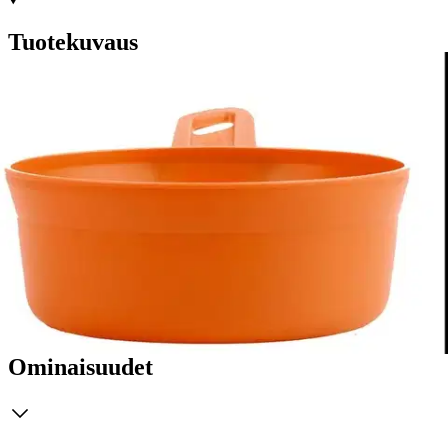
Tuotekuvaus
Ruotsalaiset Wildo-retkiastiat tunnetaan laadustaan ja
toimivuudestaan sekä tarkoin valikoiduista, kestävistä
materiaaleistaan. Reilun kokoinen Wildo Kåsa XL -retkiastia on
pinoutuva ja erittäin kevyt, joten se kulkee kätevästi mukana.
Astiasta on helppo syödä ja juoda, ja tilavaa kuppia voi käyttää
myös kauhana. Astian sisäpinnalla on mitta-asteikko 800 ml:aan asti
ja kahvassa ripustusreikä. Vetoisuus 900 ml. Halkaisija ilman kahvaa
15,5 cm, korkeus 6 cm ja paino vain 80 g. Wildo Kåsa XL -
retkiastia on BPA-vapaata, helposti puhdistettavaa
polypropeenimuovia.
Ominaisuudet