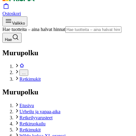
Ostoskori
Valikko
Hae tuotteita – aina halvat hinnat
Hae
Murupolku
…
Retkimukit
Murupolku
Etusivu
Urheilu ja vapaa-aika
Retkeilyvarusteet
Retkiruokailu
Retkimukit
Wildo kuksa XL oranssi