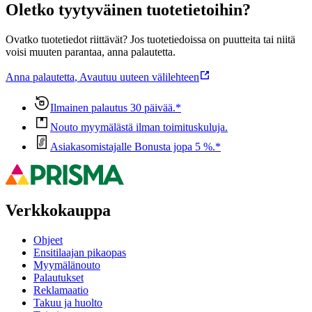
Oletko tyytyväinen tuotetietoihin?
Ovatko tuotetiedot riittävät? Jos tuotetiedoissa on puutteita tai niitä
voisi muuten parantaa, anna palautetta.
Anna palautetta
,
Avautuu uuteen välilehteen
Ilmainen palautus 30 päivää.*
Nouto myymälästä ilman toimituskuluja.
Asiakasomistajalle Bonusta jopa 5 %.*
Verkkokauppa
Ohjeet
Ensitilaajan pikaopas
Myymälänouto
Palautukset
Reklamaatio
Takuu ja huolto