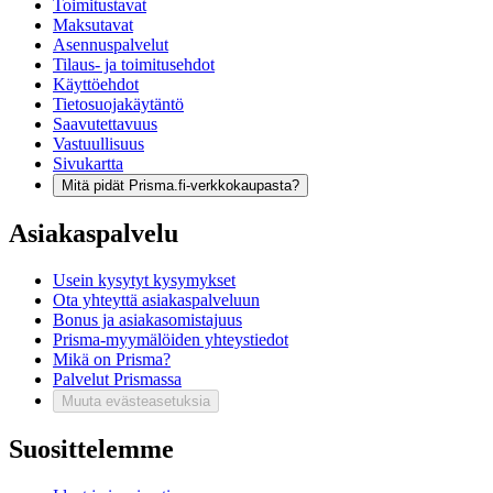
Toimitustavat
Maksutavat
Asennuspalvelut
Tilaus- ja toimitusehdot
Käyttöehdot
Tietosuojakäytäntö
Saavutettavuus
Vastuullisuus
Sivukartta
Mitä pidät Prisma.fi-verkkokaupasta?
Asiakaspalvelu
Usein kysytyt kysymykset
Ota yhteyttä asiakaspalveluun
Bonus ja asiakasomistajuus
Prisma-myymälöiden yhteystiedot
Mikä on Prisma?
Palvelut Prismassa
Muuta evästeasetuksia
Suosittelemme