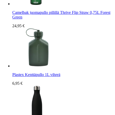
Camelbak juomapullo pillillä Thrive Flip Straw 0,75L Forest
Green
24,95 €
Plastex Kenttäpullo 1L vihreä
6,95 €