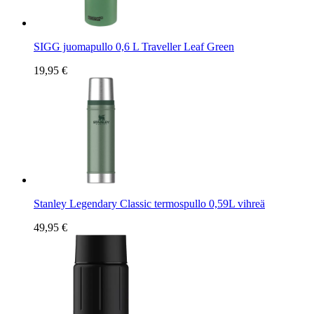
SIGG juomapullo 0,6 L Traveller Leaf Green
19,95 €
Stanley Legendary Classic termospullo 0,59L vihreä
49,95 €