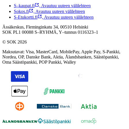
S–kaupat.fi
,
Avautuu uuteen välilehteen
Sokos.fi
,
Avautuu uuteen välilehteen
S-Etukortti.fi
,
Avautuu uuteen välilehteen
Ässäkeskus, Fleminginkatu 34, 00510 Helsinki
SOK PL1 00088 S–RYHMÄ,
Y–tunnus 0116323–1
© SOK 2026
Maksutavat
:
Visa, MasterCard, MobilePay, Apple Pay, S-Pankki,
Nordea, OP, Danske Bank, Aktia, Ålandsbanken, Säästöpankki,
Oma Säästöpankki, POP Pankki, Walley