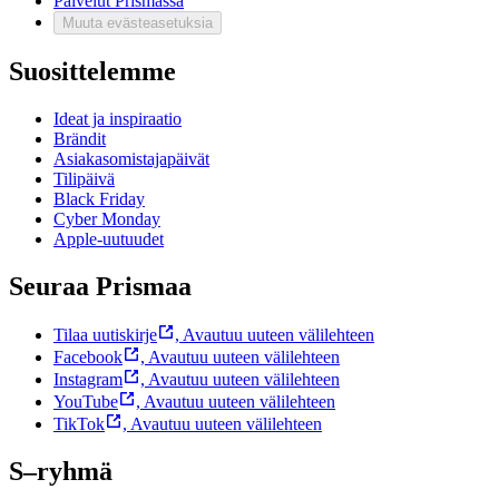
Palvelut Prismassa
Muuta evästeasetuksia
Suosittelemme
Ideat ja inspiraatio
Brändit
Asiakasomistajapäivät
Tilipäivä
Black Friday
Cyber Monday
Apple-uutuudet
Seuraa Prismaa
Tilaa uutiskirje
,
Avautuu uuteen välilehteen
Facebook
,
Avautuu uuteen välilehteen
Instagram
,
Avautuu uuteen välilehteen
YouTube
,
Avautuu uuteen välilehteen
TikTok
,
Avautuu uuteen välilehteen
S–ryhmä