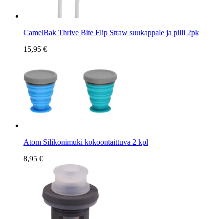
CamelBak Thrive Bite Flip Straw suukappale ja pilli 2pk
15,95 €
Atom Silikonimuki kokoontaittuva 2 kpl
8,95 €