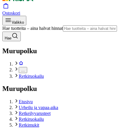
Ostoskori
Valikko
Hae tuotteita – aina halvat hinnat
Hae
Murupolku
…
Retkiruokailu
Murupolku
Etusivu
Urheilu ja vapaa-aika
Retkeilyvarusteet
Retkiruokailu
Retkimukit