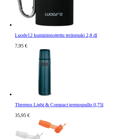
Luode12 kumipinnoitettu teräsmuki 2,8 dl
7,95 €
Thermos Light & Compact termospullo 0,75l
35,95 €