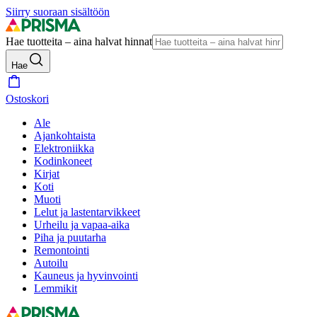
Siirry suoraan sisältöön
Hae tuotteita – aina halvat hinnat
Hae
Ostoskori
Ale
Ajankohtaista
Elektroniikka
Kodinkoneet
Kirjat
Koti
Muoti
Lelut ja lastentarvikkeet
Urheilu ja vapaa-aika
Piha ja puutarha
Remontointi
Autoilu
Kauneus ja hyvinvointi
Lemmikit