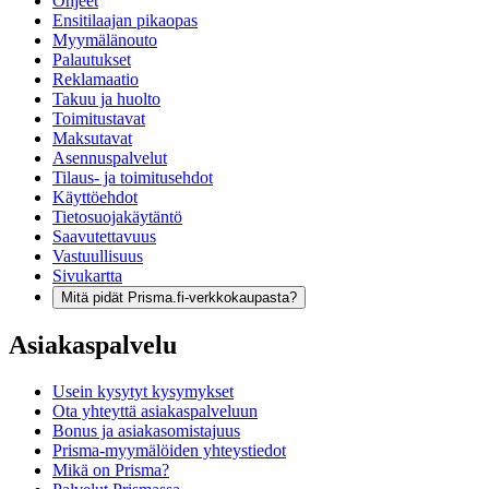
Ohjeet
Ensitilaajan pikaopas
Myymälänouto
Palautukset
Reklamaatio
Takuu ja huolto
Toimitustavat
Maksutavat
Asennuspalvelut
Tilaus- ja toimitusehdot
Käyttöehdot
Tietosuojakäytäntö
Saavutettavuus
Vastuullisuus
Sivukartta
Mitä pidät Prisma.fi-verkkokaupasta?
Asiakaspalvelu
Usein kysytyt kysymykset
Ota yhteyttä asiakaspalveluun
Bonus ja asiakasomistajuus
Prisma-myymälöiden yhteystiedot
Mikä on Prisma?