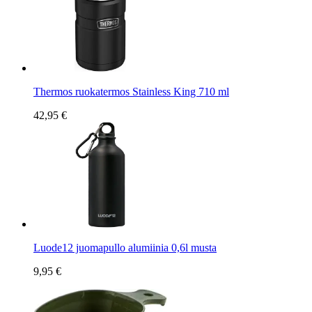
Thermos ruokatermos Stainless King 710 ml
42,95 €
Luode12 juomapullo alumiinia 0,6l musta
9,95 €