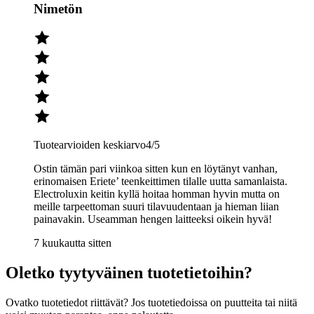
Nimetön
Tuotearvioiden keskiarvo
4
/5
Ostin tämän pari viinkoa sitten kun en löytänyt vanhan,
erinomaisen Eriete’ teenkeittimen tilalle uutta samanlaista.
Electroluxin keitin kyllä hoitaa homman hyvin mutta on
meille tarpeettoman suuri tilavuudentaan ja hieman liian
painavakin. Useamman hengen laitteeksi oikein hyvä!
7 kuukautta sitten
Oletko tyytyväinen tuotetietoihin?
Ovatko tuotetiedot riittävät? Jos tuotetiedoissa on puutteita tai niitä