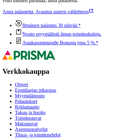
voisi muuten parantaa, anna palautetta.
Anna palautetta
,
Avautuu uuteen välilehteen
Ilmainen palautus 30 päivää.*
Nouto myymälästä ilman toimituskuluja.
Asiakasomistajalle Bonusta jopa 5 %.*
Verkkokauppa
Ohjeet
Ensitilaajan pikaopas
Myymälänouto
Palautukset
Reklamaatio
Takuu ja huolto
Toimitustavat
Maksutavat
Asennuspalvelut
Tilaus- ja toimitusehdot