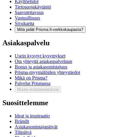
Käyttöehdot
Tietosuojakäytäntö
Saavutettavuus
Vastuullisuus
Sivukartta
Mitä pidät Prisma.fi-verkkokaupasta?
Asiakaspalvelu
Usein kysytyt kysymykset
Ota yhteyttä asiakaspalveluun
Bonus ja asiakasomistajuus
Prisma-myymälöiden yhteystiedot
Mikä on Prisma?
Palvelut Prismassa
Muuta evästeasetuksia
Suosittelemme
Ideat ja inspiraatio
Brändit
Asiakasomistajapäivät
Tilipäivä