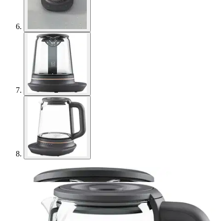
Electrolux
Electrolux veden/teenkeitin
E7GK1-8BP