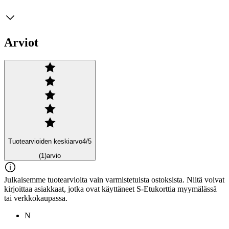
Arviot
Tuotearvioiden keskiarvo
4
/5
(1)
arvio
Julkaisemme tuotearvioita vain varmistetuista ostoksista. Niitä voivat
kirjoittaa asiakkaat, jotka ovat käyttäneet S-Etukorttia myymälässä
tai verkkokaupassa.
N