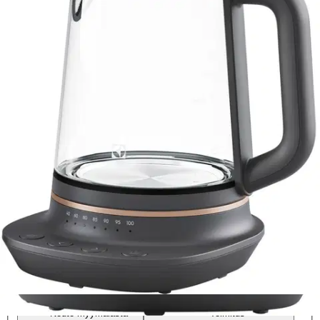
Tuotearvioiden keskiarvo
4
/5
(1)
arvio
84,15 €
Asiakasomistajahinta
Hinta ilman S-Etukorttia:
99,00 €
Verkkokaupan hinta
Valitse toimitustapa
Nouto myymälästä
Toimitus