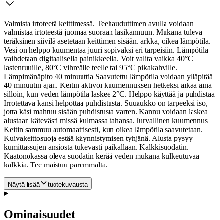
Valmista irtoteetä keittimessä​. Teehauduttimen avulla voidaan
valmistaa irtoteestä juomaa suoraan lasikannuun. Mukana tuleva
teräksinen siivilä asetetaan keittimen sisään. ​arkka, oikea lämpötila​.
Vesi on helppo kuumentaa juuri sopivaksi eri tarpeisiin. Lämpötila
vaihdetaan digitaalisella painikkeella. Voit valita vaikka 40°C
lastenruuille, 80°C vihreälle teelle tai 95°C pikakahville. ​
Lämpimänäpito 40 minuuttia ​ Saavutettu lämpötila voidaan ylläpitää
40 minuutin ajan.
Keitin aktivoi kuumennuksen hetkeksi aikaa aina
silloin, kun veden lämpötila laskee 2°C. ​Helppo käyttää ja puhdistaa
Irrotettava kansi helpottaa puhdistusta. Suuaukko on tarpeeksi iso,
jotta käsi mahtuu sisään puhdistusta varten. Kannu voidaan laskea
alustaan kätevästi missä kulmassa tahansa.​Turvallinen kuumennus​
Keitin sammuu automaattisesti, kun oikea lämpötila saavutetaan.
Kuivakeittosuoja estää käynnistymisen tyhjänä. ​ Alusta pysyy
kumittassujen ansiosta tukevasti paikallaan. ​ ​Kalkkisuodatin​.
Kaatonokassa oleva suodatin kerää veden mukana kulkeutuvaa
kalkkia. Tee maistuu paremmalta.​
Näytä lisää
tuotekuvausta
Ominaisuudet