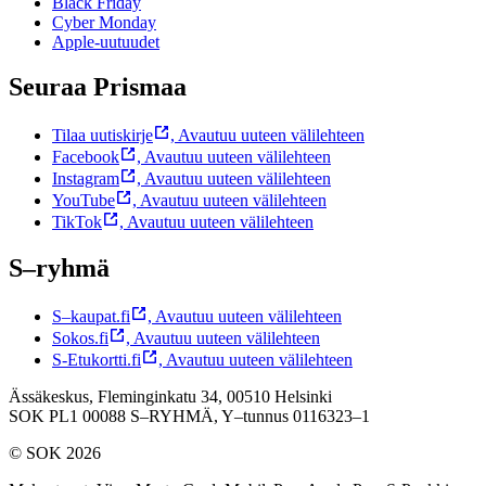
Black Friday
Cyber Monday
Apple-uutuudet
Seuraa Prismaa
Tilaa uutiskirje
,
Avautuu uuteen välilehteen
Facebook
,
Avautuu uuteen välilehteen
Instagram
,
Avautuu uuteen välilehteen
YouTube
,
Avautuu uuteen välilehteen
TikTok
,
Avautuu uuteen välilehteen
S–ryhmä
S–kaupat.fi
,
Avautuu uuteen välilehteen
Sokos.fi
,
Avautuu uuteen välilehteen
S-Etukortti.fi
,
Avautuu uuteen välilehteen
Ässäkeskus, Fleminginkatu 34, 00510 Helsinki
SOK PL1 00088 S–RYHMÄ,
Y–tunnus 0116323–1
© SOK 2026