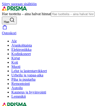
Siirry suoraan sisältöön
Hae tuotteita – aina halvat hinnat
Hae
Ostoskori
Ale
Ajankohtaista
Elektroniikka
Kodinkoneet
Kirjat
Koti
Muoti
Lelut ja lastentarvikkeet
Urheilu ja vapaa-aika
Piha ja puutarha
Remontointi
Autoilu
Kauneus ja hyvinvointi
Lemmikit