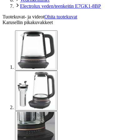
Electrolux veden/teenkeitin E7GK1-8BP
Tuotekuvat- ja videot
Ohita tuotekuvat
Karusellin pikakuvakkeet