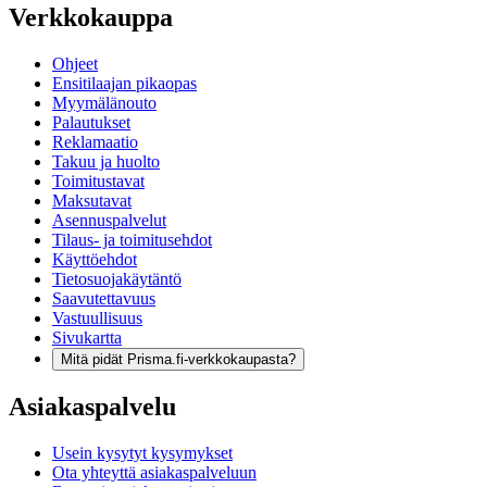
Verkkokauppa
Ohjeet
Ensitilaajan pikaopas
Myymälänouto
Palautukset
Reklamaatio
Takuu ja huolto
Toimitustavat
Maksutavat
Asennuspalvelut
Tilaus- ja toimitusehdot
Käyttöehdot
Tietosuojakäytäntö
Saavutettavuus
Vastuullisuus
Sivukartta
Mitä pidät Prisma.fi-verkkokaupasta?
Asiakaspalvelu
Usein kysytyt kysymykset
Ota yhteyttä asiakaspalveluun