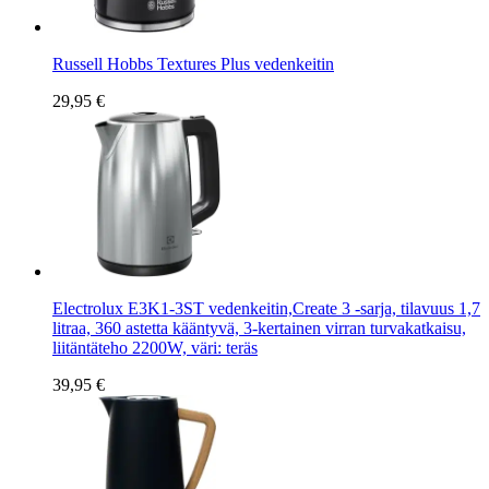
Russell Hobbs Textures Plus vedenkeitin
29,95 €
Electrolux E3K1-3ST vedenkeitin,Create 3 -sarja, tilavuus 1,7
litraa, 360 astetta kääntyvä, 3-kertainen virran turvakatkaisu,
liitäntäteho 2200W, väri: teräs
39,95 €