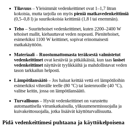
Tilavuus
– Yleisimmät vedenkeittimet ovat 1–1,7 litran
kokoisia, mutta tarjolla on myös
pieniä matkavedenkeittimiä
(0,5–0,8 l) ja suurikokoisia keittimiä (1,8 l tai enemmän).
Teho
– Suuritehoiset vedenkeittimet, kuten 2200–2400 W
tehoiset mallit, kiehauttavat veden nopeasti. Pienitehoiset,
esimerkiksi 1100 W keittimet, sopivat erinomaisesti
matkakäyttöön.
Materiaali
–
Ruostumattomasta teräksestä valmistetut
vedenkeittimet
ovat kestäviä ja pitkäikäisiä, kun taas
lasiset
vedenkeittimet
näyttävät tyylikkäiltä ja mahdollistavat veden
tason tarkkailun helposti.
Lämpötilansäätö
– Jos haluat keittää vettä eri lämpötiloihin
esimerkiksi vihreälle teelle (80 °C) tai lastenruoille (40 °C),
valitse keitin, jossa on lämpötilansäätö.
Turvallisuus
– Hyvät vedenkeittimet on varustettu
automaattisella virrankatkaisulla, ylikuumenemissuojalla ja
kuivakeittosuojalla, jotka lisäävät käyttöturvallisuutta.
Pidä vedenkeittimesi puhtaana ja käyttökelpoisena