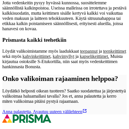
Jotta vedenkeitin pysyy hyvässä kunnossa, suosittelemme
säännöllistä kalkinpoistoa. Useissa malleissa on irrotettava ja pestävä
kalkkisuodatin, mutta keittimen sisälle kertyvä kalkki voi vaikuttaa
veden makuun ja laitteen tehokkuuteen. Käytä sitruunahappoa tai
etikkaa kalkin poistamiseen säännöllisesti, erityisesti alueilla, joissa
hanavesi on kovaa.
Prismasta kaikki teehetkiin
Löydät valikoimistamme myös laadukkaat
teepannut
ja
teenkeittimet
sekä myös
kahvinkeittimet
,
kahvimyllyt
ja
kapselikeittimet.
Muista
kirjautua ostoksille S-Etukortilla, niin saat myös vedenkeittimen
hankinnasta Bonusta.
Onko valikoiman rajaaminen helppoa?
Löydätkö helposti oikean tuotteen? Saatko suodatettua ja järjestettyä
valikoimaa haluamallasi tavalla? Jos et, anna palautetta ja kerro
miten valikoimaa pitäisi pystyä rajaamaan.
Anna palautetta
,
Avautuu uuteen välilehteen