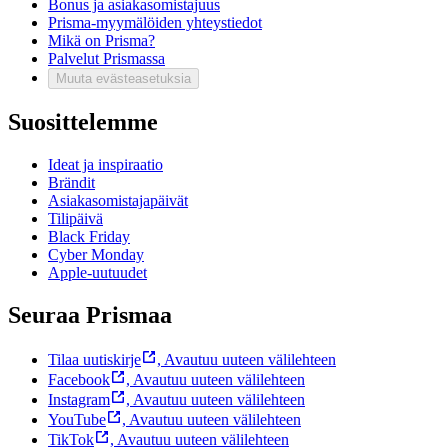
Bonus ja asiakasomistajuus
Prisma-myymälöiden yhteystiedot
Mikä on Prisma?
Palvelut Prismassa
Muuta evästeasetuksia
Suosittelemme
Ideat ja inspiraatio
Brändit
Asiakasomistajapäivät
Tilipäivä
Black Friday
Cyber Monday
Apple-uutuudet
Seuraa Prismaa
Tilaa uutiskirje
,
Avautuu uuteen välilehteen
Facebook
,
Avautuu uuteen välilehteen
Instagram
,
Avautuu uuteen välilehteen
YouTube
,
Avautuu uuteen välilehteen
TikTok
,
Avautuu uuteen välilehteen