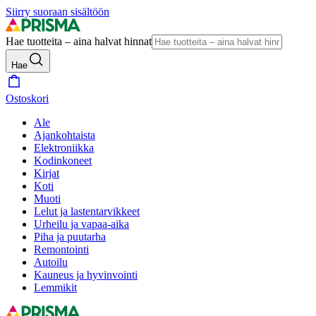
Siirry suoraan sisältöön
Hae tuotteita – aina halvat hinnat
Hae
Ostoskori
Ale
Ajankohtaista
Elektroniikka
Kodinkoneet
Kirjat
Koti
Muoti
Lelut ja lastentarvikkeet
Urheilu ja vapaa-aika
Piha ja puutarha
Remontointi
Autoilu
Kauneus ja hyvinvointi
Lemmikit