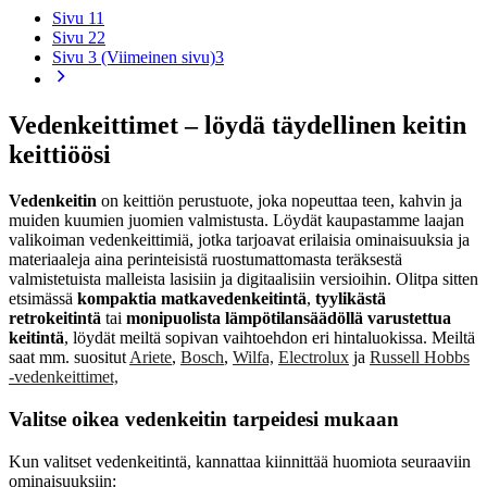
Sivu 1
1
Sivu 2
2
Sivu 3 (Viimeinen sivu)
3
Vedenkeittimet – löydä täydellinen keitin
keittiöösi
Vedenkeitin
on keittiön perustuote, joka nopeuttaa teen, kahvin ja
muiden kuumien juomien valmistusta. Löydät kaupastamme laajan
valikoiman vedenkeittimiä, jotka tarjoavat erilaisia ominaisuuksia ja
materiaaleja aina perinteisistä ruostumattomasta teräksestä
valmistetuista malleista lasisiin ja digitaalisiin versioihin. Olitpa sitten
etsimässä
kompaktia matkavedenkeitintä
,
tyylikästä
retrokeitintä
tai
monipuolista lämpötilansäädöllä varustettua
keitintä
, löydät meiltä sopivan vaihtoehdon eri hintaluokissa. Meiltä
saat mm. suositut
Ariete
,
Bosch
,
Wilfa,
Electrolux
ja
Russell Hobbs
-vedenkeittimet,
Valitse oikea vedenkeitin tarpeidesi mukaan
Kun valitset vedenkeitintä, kannattaa kiinnittää huomiota seuraaviin
ominaisuuksiin: