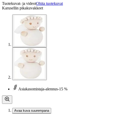
Tuotekuvat- ja videot
Ohita tuotekuvat
Karusellin pikakuvakkeet
Asiakasomistaja-alennus
-15 %
Avaa kuva suurempana