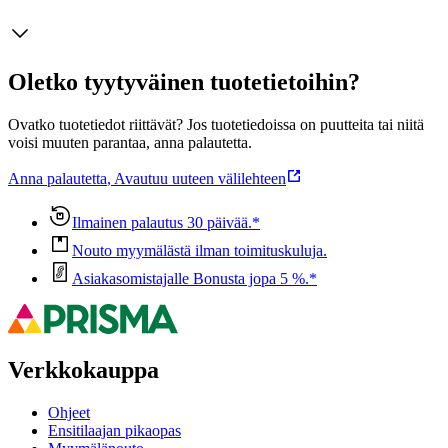
Oletko tyytyväinen tuotetietoihin?
Ovatko tuotetiedot riittävät? Jos tuotetiedoissa on puutteita tai niitä
voisi muuten parantaa, anna palautetta.
Anna palautetta
,
Avautuu uuteen välilehteen
Ilmainen palautus 30 päivää.*
Nouto myymälästä ilman toimituskuluja.
Asiakasomistajalle Bonusta jopa 5 %.*
Verkkokauppa
Ohjeet
Ensitilaajan pikaopas