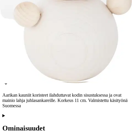
Etu ei koske Suuri‑lisäpalvelulla toimitettavia tuotteita.
Tarkista myymäläsaatavuus
Tuotekuvaus
Aarikan kauniit koristeet ilahduttavat kodin sisustuksessa ja ovat
mainio lahja juhlasankareille. Korkeus 11 cm. Valmistettu käsityönä
Suomessa
Ominaisuudet