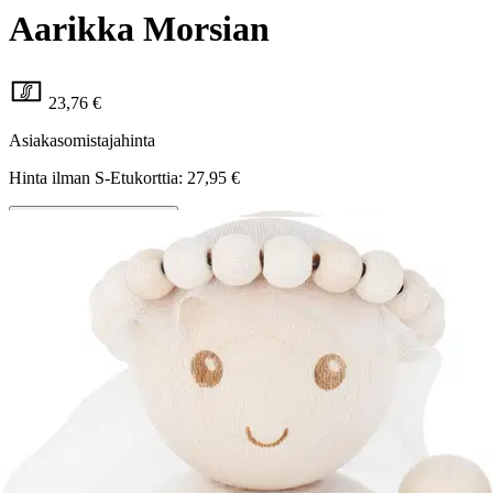
Aarikka Morsian
23,76 €
Asiakasomistajahinta
Hinta ilman S-Etukorttia:
27,95 €
Verkkokaupan hinta
Valitse toimitustapa
Nouto myymälästä
Toimitus
Ilmainen
Kotiin tai noutopisteeseen
Alk. 0 €
Siirry valitsemaan myymälä
Ilmainen toimitus yli 100 €:n tilauksille
Postin pakettiautomaattiin tai
palvelupisteeseen!