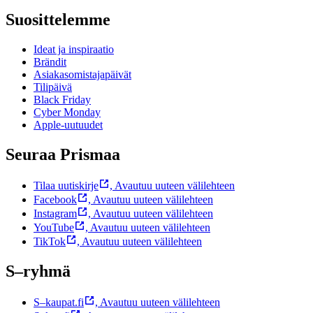
Suosittelemme
Ideat ja inspiraatio
Brändit
Asiakasomistajapäivät
Tilipäivä
Black Friday
Cyber Monday
Apple-uutuudet
Seuraa Prismaa
Tilaa uutiskirje
,
Avautuu uuteen välilehteen
Facebook
,
Avautuu uuteen välilehteen
Instagram
,
Avautuu uuteen välilehteen
YouTube
,
Avautuu uuteen välilehteen
TikTok
,
Avautuu uuteen välilehteen
S–ryhmä
S–kaupat.fi
,
Avautuu uuteen välilehteen