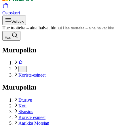
Ostoskori
Valikko
Hae tuotteita – aina halvat hinnat
Hae
Murupolku
…
Koriste-esineet
Murupolku
Etusivu
Koti
Sisustus
Koriste-esineet
Aarikka Morsian