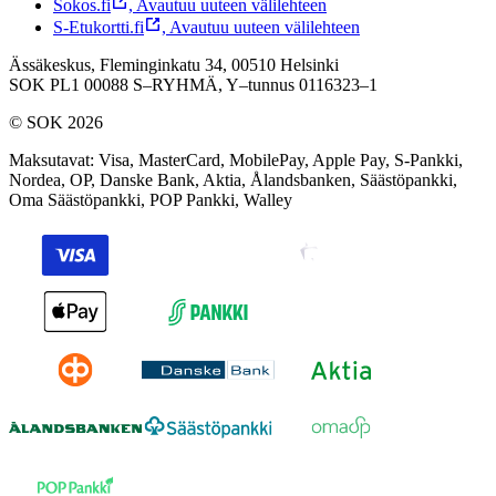
Sokos.fi
,
Avautuu uuteen välilehteen
S-Etukortti.fi
,
Avautuu uuteen välilehteen
Ässäkeskus, Fleminginkatu 34, 00510 Helsinki
SOK PL1 00088 S–RYHMÄ,
Y–tunnus 0116323–1
© SOK 2026
Maksutavat
:
Visa, MasterCard, MobilePay, Apple Pay, S-Pankki,
Nordea, OP, Danske Bank, Aktia, Ålandsbanken, Säästöpankki,
Oma Säästöpankki, POP Pankki, Walley