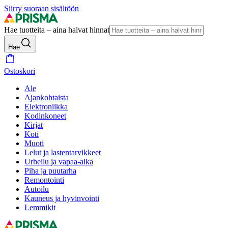
Siirry suoraan sisältöön
Hae tuotteita – aina halvat hinnat
Hae
Ostoskori
Ale
Ajankohtaista
Elektroniikka
Kodinkoneet
Kirjat
Koti
Muoti
Lelut ja lastentarvikkeet
Urheilu ja vapaa-aika
Piha ja puutarha
Remontointi
Autoilu
Kauneus ja hyvinvointi
Lemmikit