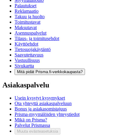
Myymälänouto
Palautukset
Reklamaatio
Takuu ja huolto
Toimitustavat
Maksutavat
Asennuspalvelut
Tilaus- ja toimitusehdot
Käyttöehdot
Tietosuojakäytäntö
Saavutettavuus
Vastuullisuus
Sivukartta
Mitä pidät Prisma.fi-verkkokaupasta?
Asiakaspalvelu
Usein kysytyt kysymykset
Ota yhteyttä asiakaspalveluun
Bonus ja asiakasomistajuus
Prisma-myymälöiden yhteystiedot
Mikä on Prisma?
Palvelut Prismassa
Muuta evästeasetuksia