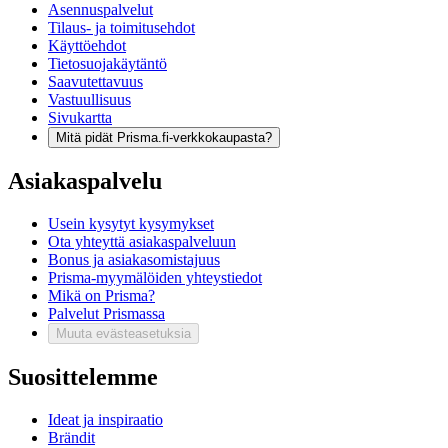
Asennuspalvelut
Tilaus- ja toimitusehdot
Käyttöehdot
Tietosuojakäytäntö
Saavutettavuus
Vastuullisuus
Sivukartta
Mitä pidät Prisma.fi-verkkokaupasta?
Asiakaspalvelu
Usein kysytyt kysymykset
Ota yhteyttä asiakaspalveluun
Bonus ja asiakasomistajuus
Prisma-myymälöiden yhteystiedot
Mikä on Prisma?
Palvelut Prismassa
Muuta evästeasetuksia
Suosittelemme
Ideat ja inspiraatio
Brändit