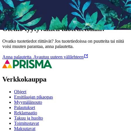
Ominaisuudet
Oletko tyytyväinen tuotetietoihin?
Ovatko tuotetiedot riittävät? Jos tuotetiedoissa on puutteita tai niitä
voisi muuten parantaa, anna palautetta.
Anna palautetta
,
Avautuu uuteen välilehteen
Verkkokauppa
Ohjeet
Ensitilaajan pikaopas
Myymälänouto
Palautukset
Reklamaatio
Takuu ja huolto
Toimitustavat
Maksutavat