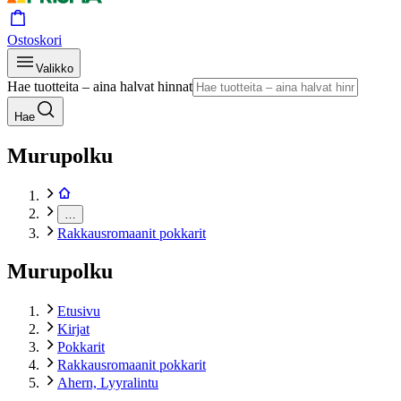
Ostoskori
Valikko
Hae tuotteita – aina halvat hinnat
Hae
Murupolku
…
Rakkausromaanit pokkarit
Murupolku
Etusivu
Kirjat
Pokkarit
Rakkausromaanit pokkarit
Ahern, Lyyralintu