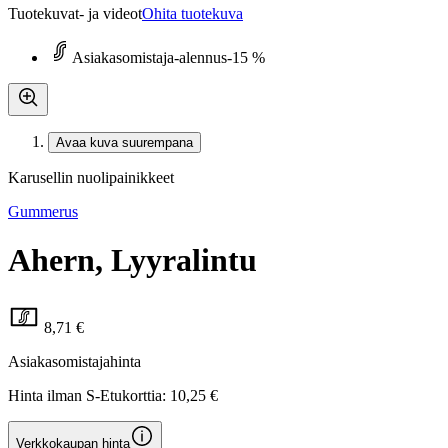
Tuotekuvat- ja videot
Ohita tuotekuva
Asiakasomistaja-alennus
-15 %
Avaa kuva suurempana
Karusellin nuolipainikkeet
Gummerus
Ahern, Lyyralintu
8,71 €
Asiakasomistajahinta
Hinta ilman S-Etukorttia:
10,25 €
Verkkokaupan hinta