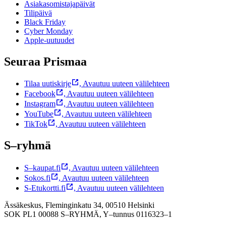
Asiakasomistajapäivät
Tilipäivä
Black Friday
Cyber Monday
Apple-uutuudet
Seuraa Prismaa
Tilaa uutiskirje
,
Avautuu uuteen välilehteen
Facebook
,
Avautuu uuteen välilehteen
Instagram
,
Avautuu uuteen välilehteen
YouTube
,
Avautuu uuteen välilehteen
TikTok
,
Avautuu uuteen välilehteen
S–ryhmä
S–kaupat.fi
,
Avautuu uuteen välilehteen
Sokos.fi
,
Avautuu uuteen välilehteen
S-Etukortti.fi
,
Avautuu uuteen välilehteen
Ässäkeskus, Fleminginkatu 34, 00510 Helsinki
SOK PL1 00088 S–RYHMÄ,
Y–tunnus 0116323–1