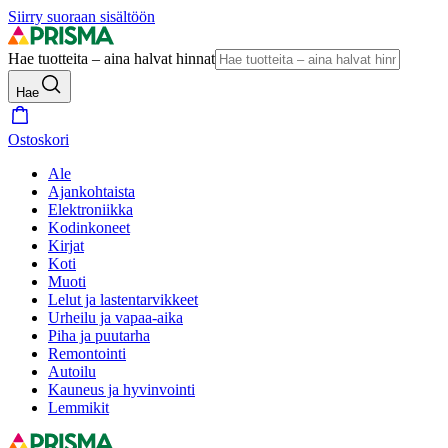
Siirry suoraan sisältöön
Hae tuotteita – aina halvat hinnat
Hae
Ostoskori
Ale
Ajankohtaista
Elektroniikka
Kodinkoneet
Kirjat
Koti
Muoti
Lelut ja lastentarvikkeet
Urheilu ja vapaa-aika
Piha ja puutarha
Remontointi
Autoilu
Kauneus ja hyvinvointi
Lemmikit