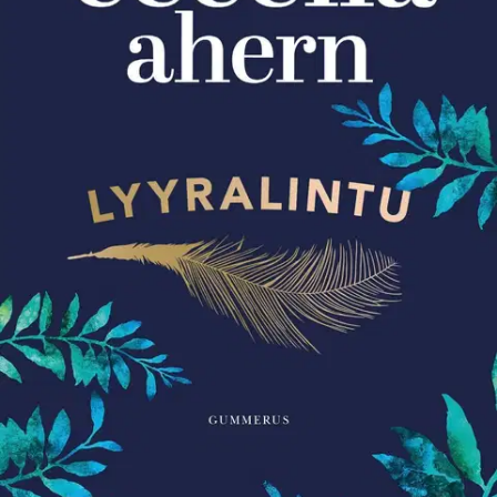
Tuotekuvaus
Tunteikas ja rohkaiseva kirja naisesta, joka muuttaa tapaamme
katsoa maailmaa. Länsi-Corkin syvissä vuoristometsissä asuu nuori
nainen vailla yhteyttä muuhun maailmaan. Hänellä on ilmiömäinen
matkimisen kyky, joka tuo hänelle lempinimen lyyralinnun mukaan.
Kun Solomon dokumenttielokuvaryhmineen sattumalta törmää
Lauraan, tämän elämä mullistuu. Filmiryhmä vetää Lauran tarkoin
varjellusta rauhasta Dublinin hälinään, ja hän joutuu kohtaamaan
maailman, joka haluaa ymmärtää hänen elämäntapaansa.
Auttaako
urbaani maailma Lauraa levittämään siipensä - vai sulkeeko se hänet
kultaiseen häkkiin? Villien lintujen lailla Laurankin kuuluu lentää
vapaana... Lyyralintu on ajatuksia herättävä ja liikuttava
rakkaustarina; se on kertomus kiivaasti sykkivästä sydämestä ja
kaiken hälyn alla piilevästä hiljaisuudesta.
Näytä lisää
tuotekuvausta