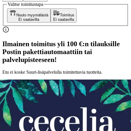
Valitse toimitustapa
Nouto myymälästä
Toimitus
Ei saatavilla
Ei saatavilla
Ilmainen toimitus yli 100 €:n tilauksille
Postin pakettiautomaattiin tai
palvelupisteeseen!
Etu ei koske Suuri‑lisäpalvelulla toimitettavia tuotteita.
Tarkista myymäläsaatavuus
Ei saatavilla