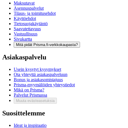
Maksutavat
Asennuspalvelut
Tilaus- ja toimitusehdot
Käyttöehdot
Tietosuojakäytäntö
Saavutettavuus
Vastuullisuus
Sivukartta
Mitä pidät Prisma.fi-verkkokaupasta?
Asiakaspalvelu
Usein kysytyt kysymykset
Ota yhteyttä asiakaspalveluun
Bonus ja asiakasomistajuus
Prisma-myymälöiden yhteystiedot
Mikä on Prisma?
Palvelut Prismassa
Muuta evästeasetuksia
Suosittelemme
Ideat ja inspiraatio