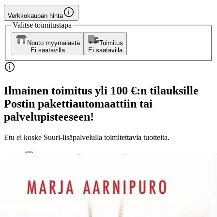
Verkkokaupan hinta
Valitse toimitustapa
Nouto myymälästä
Toimitus
Ei saatavilla
Ei saatavilla
Ilmainen toimitus yli 100 €:n tilauksille
Postin pakettiautomaattiin tai
palvelupisteeseen!
Etu ei koske Suuri‑lisäpalvelulla toimitettavia tuotteita.
Tarkista myymäläsaatavuus