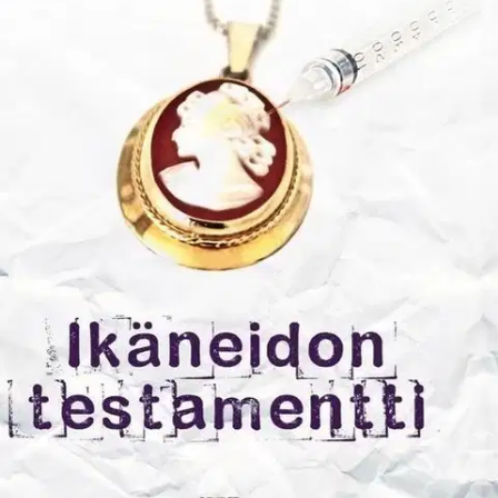
Ei saatavilla
Tuotekuvaus
Kokeneen toimittajan nenä haistaa murhajutun. Viikko-lehden
toimittaja Kaarina Riikonen ajautuu jälleen murhajutun pyörteisiin,
kun samassa kerrostalossa asuva ikäneito yllättäen kuolee. Uupuiko
vanha apteekkari vatsatautinsa jälkiseurauksiin vai surmattiinko
hänet? Riikonen alkaa tutkia asiaa rikostoimittajakollegansa kanssa.
Kaarinan haastattelijantaidoista, suhteista ja loputtomasta
uteliaisuudesta on jälleen hyötyä asian ratkaisemisessa.
Keski-
ikäisen naistoimittajan perhe-elämäkin järkkyy rikostutkinnan
tuoksinassa, eikä mustasukkaisuudeltakaan säästytä. Ikäneidon
testamentti on Apu-lehden päätoimittajan Marja Aarnipuron
viihdyttävän ja kutkuttavan jännittävän Kaarina Riikonen ratkaisee -
sarjan toinen, itsenäinen osa.
Näytä lisää
tuotekuvausta