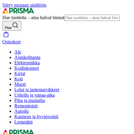
Siirry suoraan sisältöön
Hae tuotteita – aina halvat hinnat
Hae
Ostoskori
Ale
Ajankohtaista
Elektroniikka
Kodinkoneet
Kirjat
Koti
Muoti
Lelut ja lastentarvikkeet
Urheilu ja vapaa-aika
Piha ja puutarha
Remontointi
Autoilu
Kauneus ja hyvinvointi
Lemmikit