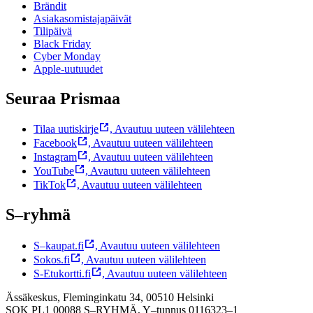
Brändit
Asiakasomistajapäivät
Tilipäivä
Black Friday
Cyber Monday
Apple-uutuudet
Seuraa Prismaa
Tilaa uutiskirje
,
Avautuu uuteen välilehteen
Facebook
,
Avautuu uuteen välilehteen
Instagram
,
Avautuu uuteen välilehteen
YouTube
,
Avautuu uuteen välilehteen
TikTok
,
Avautuu uuteen välilehteen
S–ryhmä
S–kaupat.fi
,
Avautuu uuteen välilehteen
Sokos.fi
,
Avautuu uuteen välilehteen
S-Etukortti.fi
,
Avautuu uuteen välilehteen
Ässäkeskus, Fleminginkatu 34, 00510 Helsinki
SOK PL1 00088 S–RYHMÄ,
Y–tunnus 0116323–1