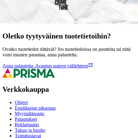
Ominaisuudet
Oletko tyytyväinen tuotetietoihin?
Ovatko tuotetiedot riittävät? Jos tuotetiedoissa on puutteita tai niitä
voisi muuten parantaa, anna palautetta.
Anna palautetta
,
Avautuu uuteen välilehteen
Verkkokauppa
Ohjeet
Ensitilaajan pikaopas
Myymälänouto
Palautukset
Reklamaatio
Takuu ja huolto
Toimitustavat