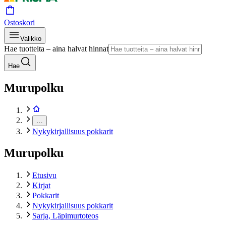
Ostoskori
Valikko
Hae tuotteita – aina halvat hinnat
Hae
Murupolku
…
Nykykirjallisuus pokkarit
Murupolku
Etusivu
Kirjat
Pokkarit
Nykykirjallisuus pokkarit
Sarja, Läpimurtoteos