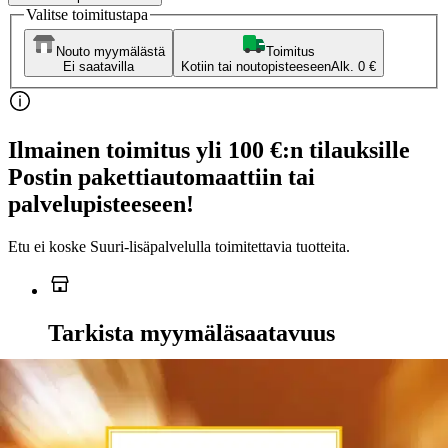
Valitse toimitustapa
Nouto myymälästä
Toimitus
Ei saatavilla
Kotiin tai noutopisteeseen
Alk. 0 €
Ilmainen toimitus yli 100 €:n tilauksille
Postin pakettiautomaattiin tai
palvelupisteeseen!
Etu ei koske Suuri‑lisäpalvelulla toimitettavia tuotteita.
Tarkista myymäläsaatavuus
Ei saatavilla