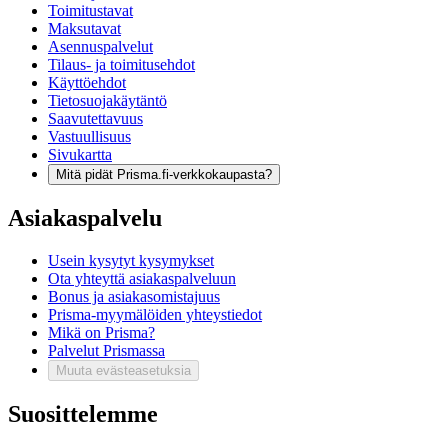
Toimitustavat
Maksutavat
Asennuspalvelut
Tilaus- ja toimitusehdot
Käyttöehdot
Tietosuojakäytäntö
Saavutettavuus
Vastuullisuus
Sivukartta
Mitä pidät Prisma.fi-verkkokaupasta?
Asiakaspalvelu
Usein kysytyt kysymykset
Ota yhteyttä asiakaspalveluun
Bonus ja asiakasomistajuus
Prisma-myymälöiden yhteystiedot
Mikä on Prisma?
Palvelut Prismassa
Muuta evästeasetuksia
Suosittelemme