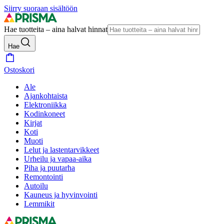
Siirry suoraan sisältöön
Hae tuotteita – aina halvat hinnat
Hae
Ostoskori
Ale
Ajankohtaista
Elektroniikka
Kodinkoneet
Kirjat
Koti
Muoti
Lelut ja lastentarvikkeet
Urheilu ja vapaa-aika
Piha ja puutarha
Remontointi
Autoilu
Kauneus ja hyvinvointi
Lemmikit