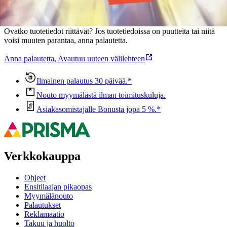
Oletko tyytyväinen tuotetietoihin?
Ovatko tuotetiedot riittävät? Jos tuotetiedoissa on puutteita tai niitä
voisi muuten parantaa, anna palautetta.
Anna palautetta
,
Avautuu uuteen välilehteen
Ilmainen palautus 30 päivää.*
Nouto myymälästä ilman toimituskuluja.
Asiakasomistajalle Bonusta jopa 5 %.*
Verkkokauppa
Ohjeet
Ensitilaajan pikaopas
Myymälänouto
Palautukset
Reklamaatio
Takuu ja huolto