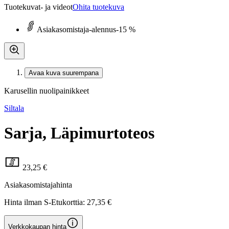
Tuotekuvat- ja videot
Ohita tuotekuva
Asiakasomistaja-alennus
-15 %
Avaa kuva suurempana
Karusellin nuolipainikkeet
Siltala
Sarja, Läpimurtoteos
23,25 €
Asiakasomistajahinta
Hinta ilman S-Etukorttia:
27,35 €
Verkkokaupan hinta