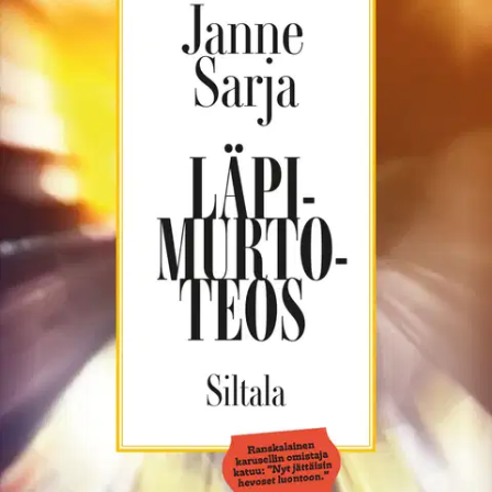
Tuotekuvaus
Hauskaa proosaa Pitääkö olla huolissaan? -ohjelman
käsikirjoittajalta Läpimurtoteos on täynnä lyhyitä, koomisia tekstejä,
jotka asettuvat Markus Kajon ja Alivaltiosihteerin jatkumoon.
Teoksen aiheina ovat muun muassa tasa-arvo, Jeesus, tenniksen
pelaaminen kerran kesässä, itsemurhapommittajien jätteenlajittelu ja
se, miltä tuntuu kun tarjoilija kävelee annoksesi kanssa viereiseen
pöytään. Teksti on raikasta kuin kokis lasipullossa, mutta paljastaa
samalla suomalaisista jotain erittäin syvää. Jos luet vuodessa vain
yhden kirjan, lue tämä. Jos luet vuodessa ihan helvetisti kirjoja, lue
tämä.
Ominaisuudet