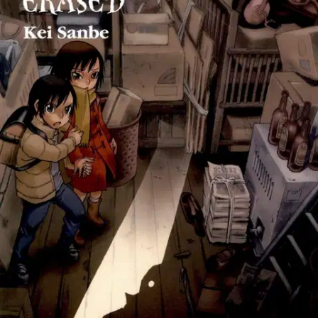
Tuotekuvaus
Voiko menneisyyttä muuttaa? "Poissa" on hyytävä murhajännäri,
jonka näytelty versio "Erased" löytyy Netflixistä! Satoru on 29-
vuotias, heikosti menestyvä sarjakuvantekijä, joka elättää itsensä
pitsalähettinä. Vähitellen haaveistaan luopumassa oleva mies eroaa
monista kaltaisistaan yhdessä asiassa: Jostain syystä hän joutuu
toisinaan elämään uudelleen saman hetken. Silloin ympäristössä on
yleensä jotakin vialla, ja Satoru pääsee takaisin normaaliin ajan
virtaan korjaamalla tilanteen.
Erityinen lahja on silti hänelle lähinnä
kiusa - kunnes lapsuuden synkät kokemukset palaavat
kummittelemaan nykyhetkeen. Voisiko lapsia vaanineen
sarjamurhaajan pysäyttää jo menneisyydessä...? Japanissa monta
mangapalkintoa saanut "Poissa" on jännärisarjakuvaa
parhaimmillaan! Ikäsuositus: 14+
Näytä lisää
tuotekuvausta
Ominaisuudet