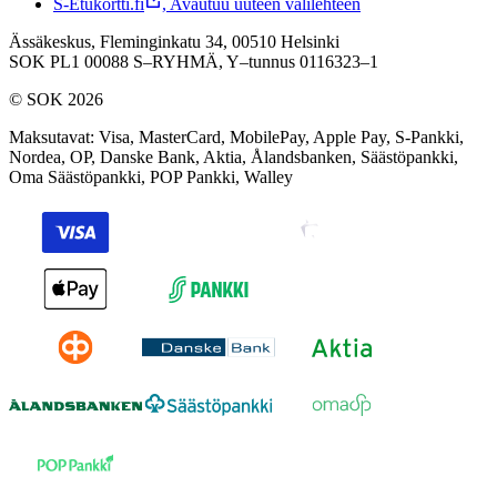
S-Etukortti.fi
,
Avautuu uuteen välilehteen
Ässäkeskus, Fleminginkatu 34, 00510 Helsinki
SOK PL1 00088 S–RYHMÄ,
Y–tunnus 0116323–1
© SOK 2026
Maksutavat
:
Visa, MasterCard, MobilePay, Apple Pay, S-Pankki,
Nordea, OP, Danske Bank, Aktia, Ålandsbanken, Säästöpankki,
Oma Säästöpankki, POP Pankki, Walley