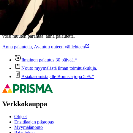
Oletko tyytyväinen tuotetietoihin?
Ovatko tuotetiedot riittävät? Jos tuotetiedoissa on puutteita tai niitä
voisi muuten parantaa, anna palautetta.
Anna palautetta
,
Avautuu uuteen välilehteen
Ilmainen palautus 30 päivää.*
Nouto myymälästä ilman toimituskuluja.
Asiakasomistajalle Bonusta jopa 5 %.*
Verkkokauppa
Ohjeet
Ensitilaajan pikaopas
Myymälänouto
Palautukset