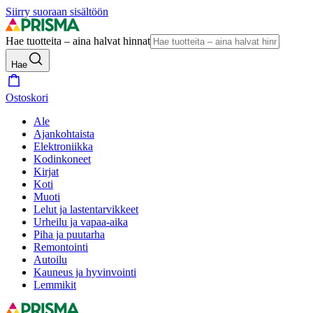
Siirry suoraan sisältöön
Hae tuotteita – aina halvat hinnat
Hae
Ostoskori
Ale
Ajankohtaista
Elektroniikka
Kodinkoneet
Kirjat
Koti
Muoti
Lelut ja lastentarvikkeet
Urheilu ja vapaa-aika
Piha ja puutarha
Remontointi
Autoilu
Kauneus ja hyvinvointi
Lemmikit