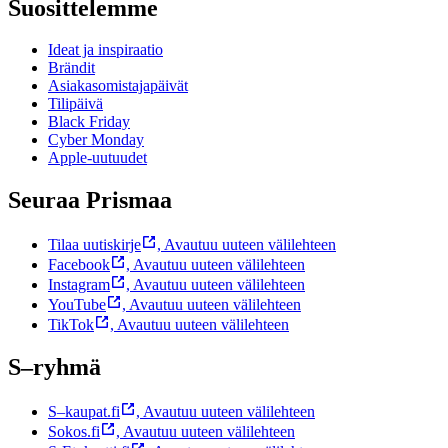
Suosittelemme
Ideat ja inspiraatio
Brändit
Asiakasomistajapäivät
Tilipäivä
Black Friday
Cyber Monday
Apple-uutuudet
Seuraa Prismaa
Tilaa uutiskirje
,
Avautuu uuteen välilehteen
Facebook
,
Avautuu uuteen välilehteen
Instagram
,
Avautuu uuteen välilehteen
YouTube
,
Avautuu uuteen välilehteen
TikTok
,
Avautuu uuteen välilehteen
S–ryhmä
S–kaupat.fi
,
Avautuu uuteen välilehteen
Sokos.fi
,
Avautuu uuteen välilehteen