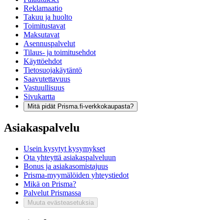
Reklamaatio
Takuu ja huolto
Toimitustavat
Maksutavat
Asennuspalvelut
Tilaus- ja toimitusehdot
Käyttöehdot
Tietosuojakäytäntö
Saavutettavuus
Vastuullisuus
Sivukartta
Mitä pidät Prisma.fi-verkkokaupasta?
Asiakaspalvelu
Usein kysytyt kysymykset
Ota yhteyttä asiakaspalveluun
Bonus ja asiakasomistajuus
Prisma-myymälöiden yhteystiedot
Mikä on Prisma?
Palvelut Prismassa
Muuta evästeasetuksia