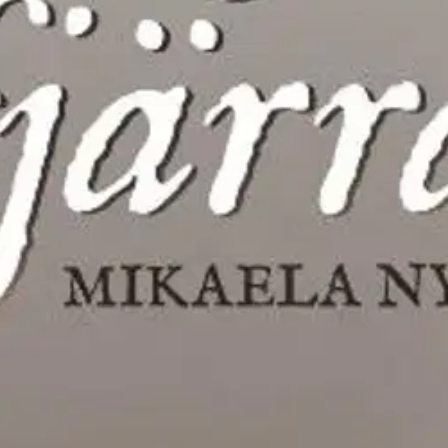
stin pakettiautomaattiin tai palvelupisteesee