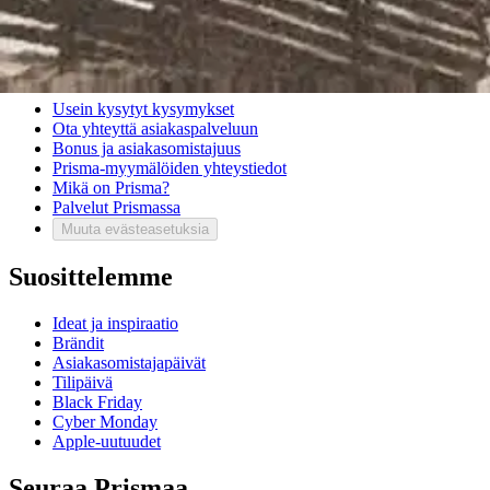
Mitä pidät Prisma.fi-verkkokaupasta?
Asiakaspalvelu
Usein kysytyt kysymykset
Ota yhteyttä asiakaspalveluun
Bonus ja asiakasomistajuus
Prisma-myymälöiden yhteystiedot
Mikä on Prisma?
Palvelut Prismassa
Muuta evästeasetuksia
Suosittelemme
Ideat ja inspiraatio
Brändit
Asiakasomistajapäivät
Tilipäivä
Black Friday
Cyber Monday
Apple-uutuudet
Seuraa Prismaa