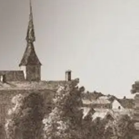
nar i brunnarna. Just då slarvar någon med elden, mossan fattar eld
nd som skulle förändra hennes liv totalt.
Färden genom den brinnande
ter henne abrupt. Hon tar med sig sin faster och de flyr hals över huvud
ia kommer till hans gård. Uppbyggnaden av staden tar länge och det är
Alfred går alla tre genom stora förändringar året efter branden och