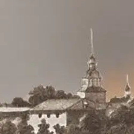
Wasa är en vacker, stor stad med livlig handel och många fartyg som 
och innan dagen är till ända har staden Wasa brunnit ner till grunden. E
staden etsar sig fast i hennes minne trots att klarar hon sig helskinna
ut ur staden. Alfred och hans familj i byn Runsor utanför stadsgräns
mycket politik involverat innan några beslut tas. Invånarna lever i en
deras hopknutna öden startar med branden.
Näytä lisää
tuotekuvausta
Ominaisuudet
Oletko tyytyväinen tuotetietoihin?
Ovatko tuotetiedot riittävät? Jos tuotetiedoissa on puutteita tai niitä v
Anna palautetta
,
Avautuu uuteen välilehteen
Ilmainen palautus 30 päivää.*