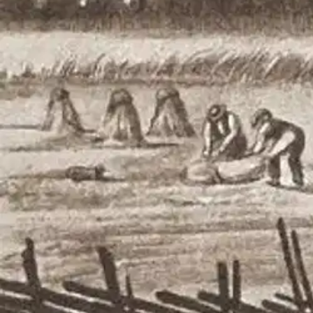
Nouto myymälästä ilman toimituskuluja.
Asiakasomistajalle Bonusta jopa 5 %.*
Verkkokauppa
Ohjeet
Ensitilaajan pikaopas
Myymälänouto
Palautukset
Reklamaatio
Takuu ja huolto
Toimitustavat
Maksutavat
Asennuspalvelut
Tilaus- ja toimitusehdot
Käyttöehdot
Tietosuojakäytäntö
Saavutettavuus
Vastuullisuus
Sivukartta