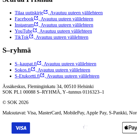
Tilaa uutiskirje
,
Avautuu uuteen välilehteen
Facebook
,
Avautuu uuteen välilehteen
Instagram
,
Avautuu uuteen välilehteen
YouTube
,
Avautuu uuteen välilehteen
TikTok
,
Avautuu uuteen välilehteen
S–ryhmä
S–kaupat.fi
,
Avautuu uuteen välilehteen
Sokos.fi
,
Avautuu uuteen välilehteen
S-Etukortti.fi
,
Avautuu uuteen välilehteen
Ässäkeskus, Fleminginkatu 34, 00510 Helsinki
SOK PL1 00088 S–RYHMÄ,
Y–tunnus 0116323–1
© SOK 2026
Maksutavat
:
Visa, MasterCard, MobilePay, Apple Pay, S-Pankki, No