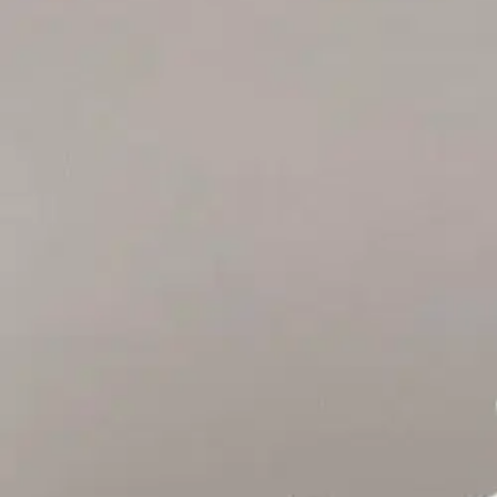
Asiakasomistaja-alennus
-15 %
Avaa kuva suurempana
Karusellin nuolipainikkeet
Runsorina Books
Nykvist, Rök i fjärran
18,53 €
Asiakasomistajahinta
Hinta ilman S-Etukorttia:
21,80 €
Verkkokaupan hinta
Valitse toimitustapa