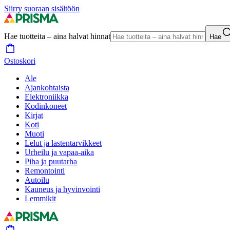
Siirry suoraan sisältöön
Hae tuotteita – aina halvat hinnat
Hae
Ostoskori
Ale
Ajankohtaista
Elektroniikka
Kodinkoneet
Kirjat
Koti
Muoti
Lelut ja lastentarvikkeet
Urheilu ja vapaa-aika
Piha ja puutarha
Remontointi
Autoilu
Kauneus ja hyvinvointi
Lemmikit