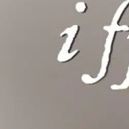
Nouto myymälästä
Toimitus
Ei saatavilla
Kotiin tai noutopisteeseen
Alk. 0 €
Ilmainen toimitus yli 100 €:n tilauksille Po
Etu ei koske Suuri‑lisäpalvelulla toimitettavia tuotteita.
Tarkista myymäläsaatavuus
Ei saatavilla
Tuotekuvaus