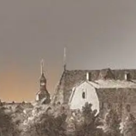
anlöper hamnen. Året är 1852, sommaren är ovanligt varm och vattnet si
lna står på fältet utanför staden när hon noterar att den brinner, en bra
d ur det brinnande helvetet. Amalia sitter och speglar sig när pigan avbry
en tar varmhjärtat emot de flyende när de anländer. Både Elna och Amal
 stad utan stad en lång tid och utmaningarna är många. Elna, Amalia och 
oisi muuten parantaa, anna palautetta.