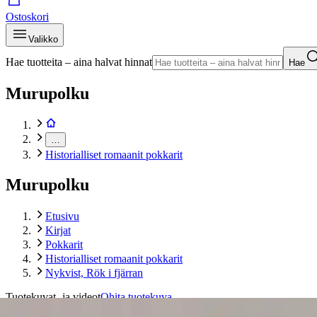
Ostoskori
Valikko
Hae tuotteita – aina halvat hinnat
Hae
Murupolku
…
Historialliset romaanit pokkarit
Murupolku
Etusivu
Kirjat
Pokkarit
Historialliset romaanit pokkarit
Nykvist, Rök i fjärran
Tuotekuvat- ja videot
Ohita tuotekuva