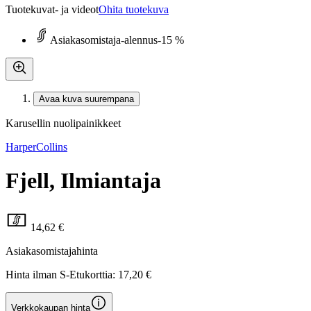
Tuotekuvat- ja videot
Ohita tuotekuva
Asiakasomistaja-alennus
-15 %
Avaa kuva suurempana
Karusellin nuolipainikkeet
HarperCollins
Fjell, Ilmiantaja
14,62 €
Asiakasomistajahinta
Hinta ilman S-Etukorttia:
17,20 €
Verkkokaupan hinta