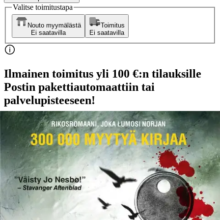
Valitse toimitustapa
Nouto myymälästä
Toimitus
Ei saatavilla
Ei saatavilla
Ilmainen toimitus yli 100 €:n tilauksille
Postin pakettiautomaattiin tai
palvelupisteeseen!
Etu ei koske Suuri‑lisäpalvelulla toimitettavia tuotteita.
Tarkista myymäläsaatavuus
Ei saatavilla