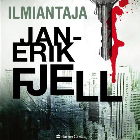
Tuotekuvaus
New York 1960-luku Nuori mies Vincent Giordano korotetaan
uusiin asemiin Locatellin mafiaperheessä. Hänen on näytettävä,
mihin hän todella pystyy. Ensimmäinen tehtävä on tappaa ilmiantaja.
Tapahtuu nyt Norjassa Fredrikstanissa löydetään kaupungin rikkain
mies murhattuna. Teko kuohuttaa kaikkia. Tutkimuksen johtoon
kutsutaan rikospoliisista Anton Brekke - peloton ja häikäilemätön
peluri niin pokeripöydässä kuin poliisiorganisaatiossa.
Ominaisuudet
Oletko tyytyväinen tuotetietoihin?