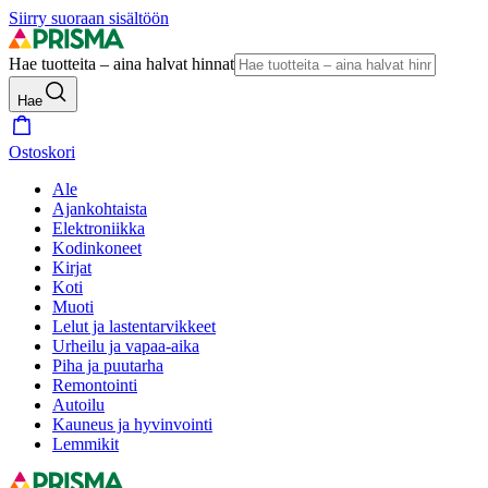
Siirry suoraan sisältöön
Hae tuotteita – aina halvat hinnat
Hae
Ostoskori
Ale
Ajankohtaista
Elektroniikka
Kodinkoneet
Kirjat
Koti
Muoti
Lelut ja lastentarvikkeet
Urheilu ja vapaa-aika
Piha ja puutarha
Remontointi
Autoilu
Kauneus ja hyvinvointi
Lemmikit