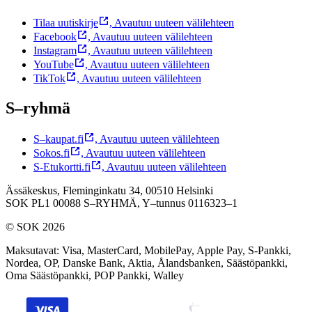
Tilaa uutiskirje
,
Avautuu uuteen välilehteen
Facebook
,
Avautuu uuteen välilehteen
Instagram
,
Avautuu uuteen välilehteen
YouTube
,
Avautuu uuteen välilehteen
TikTok
,
Avautuu uuteen välilehteen
S–ryhmä
S–kaupat.fi
,
Avautuu uuteen välilehteen
Sokos.fi
,
Avautuu uuteen välilehteen
S-Etukortti.fi
,
Avautuu uuteen välilehteen
Ässäkeskus, Fleminginkatu 34, 00510 Helsinki
SOK PL1 00088 S–RYHMÄ,
Y–tunnus 0116323–1
© SOK 2026
Maksutavat
:
Visa, MasterCard, MobilePay, Apple Pay, S-Pankki,
Nordea, OP, Danske Bank, Aktia, Ålandsbanken, Säästöpankki,
Oma Säästöpankki, POP Pankki, Walley