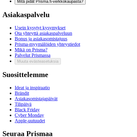
Mitä pidät Prisma.fi-verkkokaupasta?
Asiakaspalvelu
Usein kysytyt kysymykset
Ota yhteyttä asiakaspalveluun
Bonus ja asiakasomistajuus
Prisma-myymälöiden yhteystiedot
Mikä on Prisma?
Palvelut Prismassa
Muuta evästeasetuksia
Suosittelemme
Ideat ja inspiraatio
Brändit
Asiakasomistajapäivät
Tilipäivä
Black Friday
Cyber Monday
Apple-uutuudet
Seuraa Prismaa