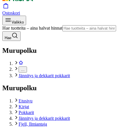
Ostoskori
Valikko
Hae tuotteita – aina halvat hinnat
Hae
Murupolku
…
Jännitys ja dekkarit pokkarit
Murupolku
Etusivu
Kirjat
Pokkarit
Jännitys ja dekkarit pokkarit
Fjell, Ilmiantaja