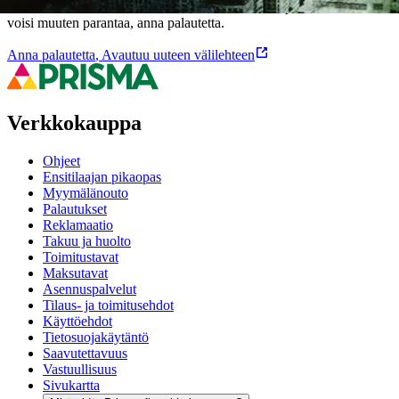
Ovatko tuotetiedot riittävät? Jos tuotetiedoissa on puutteita tai niitä
voisi muuten parantaa, anna palautetta.
Anna palautetta
,
Avautuu uuteen välilehteen
Verkkokauppa
Ohjeet
Ensitilaajan pikaopas
Myymälänouto
Palautukset
Reklamaatio
Takuu ja huolto
Toimitustavat
Maksutavat
Asennuspalvelut
Tilaus- ja toimitusehdot
Käyttöehdot
Tietosuojakäytäntö
Saavutettavuus
Vastuullisuus
Sivukartta