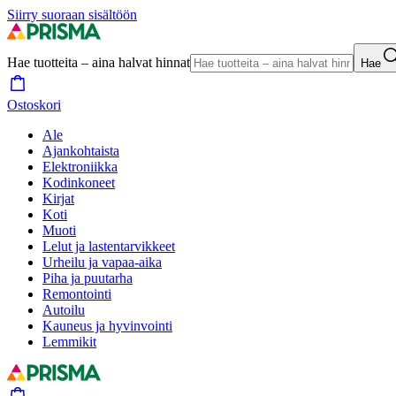
Siirry suoraan sisältöön
Hae tuotteita – aina halvat hinnat
Hae
Ostoskori
Ale
Ajankohtaista
Elektroniikka
Kodinkoneet
Kirjat
Koti
Muoti
Lelut ja lastentarvikkeet
Urheilu ja vapaa-aika
Piha ja puutarha
Remontointi
Autoilu
Kauneus ja hyvinvointi
Lemmikit