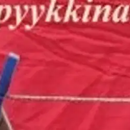
stin pakettiautomaattiin tai palvelupisteesee