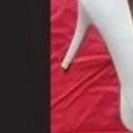
Kelinmukainen varustus Jos vain olisi pyykkinarua, siitä taipuisi mon
kuluvat.
Ominaisuudet
Oletko tyytyväinen tuotetietoihin?
Ovatko tuotetiedot riittävät? Jos tuotetiedoissa on puutteita tai niitä v
Anna palautetta
,
Avautuu uuteen välilehteen
Ilmainen palautus 30 päivää.*
Nouto myymälästä ilman toimituskuluja.
Asiakasomistajalle Bonusta jopa 5 %.*