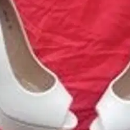
eksi. Trapetsiksi, hyppynaruksi, pelastusköydeksi, hirttosilmukaksi. T
oisi muuten parantaa, anna palautetta.