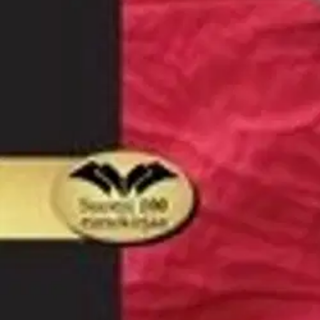
Verkkokauppa
Ohjeet
Ensitilaajan pikaopas
Myymälänouto
Palautukset
Reklamaatio
Takuu ja huolto
Toimitustavat
Maksutavat
Asennuspalvelut
Tilaus- ja toimitusehdot
Käyttöehdot
Tietosuojakäytäntö
Saavutettavuus
Vastuullisuus
Sivukartta
Mitä pidät Prisma.fi-verkkokaupasta?
Asiakaspalvelu