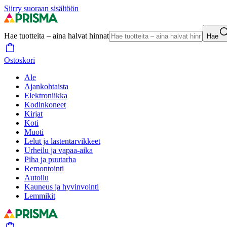
Siirry suoraan sisältöön
Hae tuotteita – aina halvat hinnat
Hae
Ostoskori
Ale
Ajankohtaista
Elektroniikka
Kodinkoneet
Kirjat
Koti
Muoti
Lelut ja lastentarvikkeet
Urheilu ja vapaa-aika
Piha ja puutarha
Remontointi
Autoilu
Kauneus ja hyvinvointi
Lemmikit