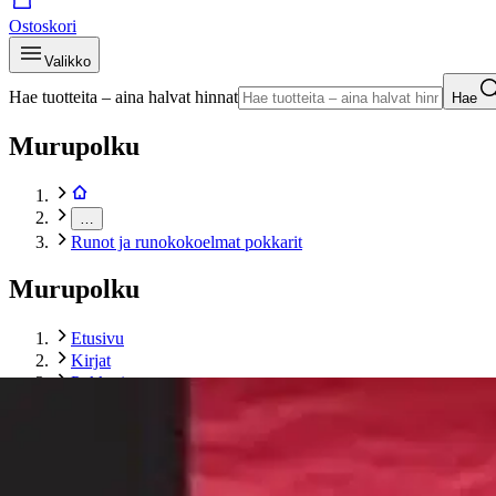
Ostoskori
Valikko
Hae tuotteita – aina halvat hinnat
Hae
Murupolku
…
Runot ja runokokoelmat pokkarit
Murupolku
Etusivu
Kirjat
Pokkarit
Runot ja runokokoelmat pokkarit
Rahikainen, Jos vain olisi pyykkinarua
Tuotekuvat- ja videot
Ohita tuotekuva