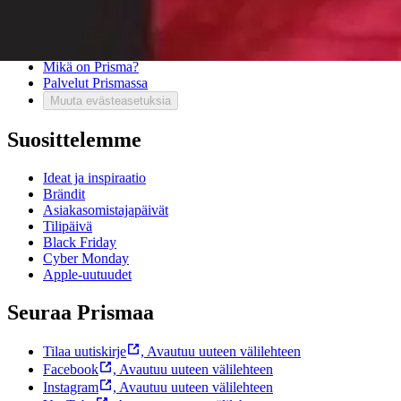
Usein kysytyt kysymykset
Ota yhteyttä asiakaspalveluun
Bonus ja asiakasomistajuus
Prisma-myymälöiden yhteystiedot
Mikä on Prisma?
Palvelut Prismassa
Muuta evästeasetuksia
Suosittelemme
Ideat ja inspiraatio
Brändit
Asiakasomistajapäivät
Tilipäivä
Black Friday
Cyber Monday
Apple-uutuudet
Seuraa Prismaa
Tilaa uutiskirje
,
Avautuu uuteen välilehteen
Facebook
,
Avautuu uuteen välilehteen
Instagram
,
Avautuu uuteen välilehteen