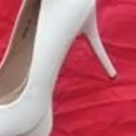
ai hampaattoman koiran juoksunaruksi. Mutta ei me puhuta, sanat