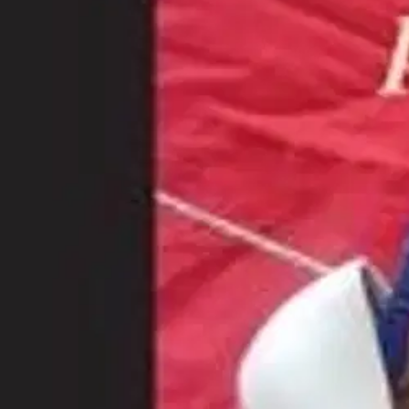
Nouto myymälästä
Toimitus
Ei saatavilla
Kotiin tai noutopisteeseen
Alk. 0 €
Ilmainen toimitus yli 100 €:n tilauksille Po
Etu ei koske Suuri‑lisäpalvelulla toimitettavia tuotteita.
Tarkista myymäläsaatavuus
Ei saatavilla
Tuotekuvaus