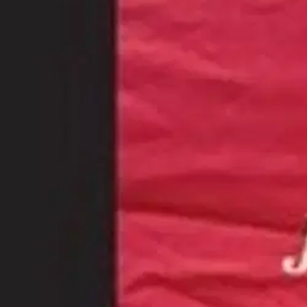
Asiakasomistaja-alennus
-15 %
Avaa kuva suurempana
Karusellin nuolipainikkeet
Mediapinta
Rahikainen, Jos vain olisi pyyk
20,61 €
Asiakasomistajahinta
Hinta ilman S-Etukorttia:
24,25 €
Verkkokaupan hinta
Valitse toimitustapa