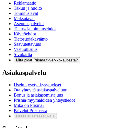
Reklamaatio
Takuu ja huolto
Toimitustavat
Maksutavat
Asennuspalvelut
Tilaus- ja toimitusehdot
Käyttöehdot
Tietosuojakäytäntö
Saavutettavuus
Vastuullisuus
Sivukartta
Mitä pidät Prisma.fi-verkkokaupasta?
Asiakaspalvelu
Usein kysytyt kysymykset
Ota yhteyttä asiakaspalveluun
Bonus ja asiakasomistajuus
Prisma-myymälöiden yhteystiedot
Mikä on Prisma?
Palvelut Prismassa
Muuta evästeasetuksia