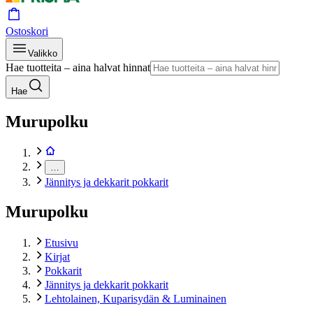
Ostoskori
Valikko
Hae tuotteita – aina halvat hinnat
Hae
Murupolku
…
Jännitys ja dekkarit pokkarit
Murupolku
Etusivu
Kirjat
Pokkarit
Jännitys ja dekkarit pokkarit
Lehtolainen, Kuparisydän & Luminainen