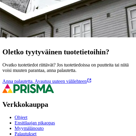
Näytä lisää
tuotekuvausta
Ominaisuudet
Oletko tyytyväinen tuotetietoihin?
Ovatko tuotetiedot riittävät? Jos tuotetiedoissa on puutteita tai niitä
voisi muuten parantaa, anna palautetta.
Anna palautetta
,
Avautuu uuteen välilehteen
Verkkokauppa
Ohjeet
Ensitilaajan pikaopas
Myymälänouto
Palautukset