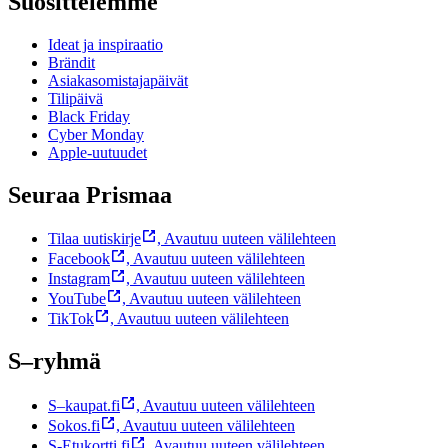
Suosittelemme
Ideat ja inspiraatio
Brändit
Asiakasomistajapäivät
Tilipäivä
Black Friday
Cyber Monday
Apple-uutuudet
Seuraa Prismaa
Tilaa uutiskirje
,
Avautuu uuteen välilehteen
Facebook
,
Avautuu uuteen välilehteen
Instagram
,
Avautuu uuteen välilehteen
YouTube
,
Avautuu uuteen välilehteen
TikTok
,
Avautuu uuteen välilehteen
S–ryhmä
S–kaupat.fi
,
Avautuu uuteen välilehteen
Sokos.fi
,
Avautuu uuteen välilehteen
S-Etukortti.fi
,
Avautuu uuteen välilehteen