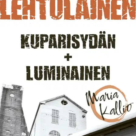
Ei saatavilla
Tuotekuvaus
Kaksi Maria Kallio -dekkaria yhdessä! Kuparisydän vie Maria
Kallion pohjoiskarjalaiseen lapsuuden kotikaupunkiinsa
nimismiehen kesäsijaiseksi. Hän aikoo viettää Arpikylässä leppoisan
kesän lenkkeillen ja kuntoillen, mutta tahti kiristyy, kun kaivostornin
juurelta löytyy ruumis. Putosiko taiteilija Meritta Fjölt tornista vai
työnsikö joku hänet? Luminainen-kirjassa Nuuksiossa toimii naisten
terapiakeskus, johon miehiltä on pääsy kielletty.
Keskuksen johtaja
Elina Rosberg löytyy joulunvieton jälkeen metsästä kuolleena,
avojaloin ja pelkkä yöpaita päällään. Luminainen palkittiin Suomen
Dekkariseuran Vuoden Johtolanka -palkinnolla 1997. Suomen
suosituimpiin kirjailijoihin kuuluva Leena Lehtolainen tunnetaan
erityisesti Maria Kallio- ja Henkivartija-dekkarisarjoistaan. Hän on
kirjoittanut myös useita kaunokirjallisia romaaneja sekä
nuortenkirjoja. Lehtolaista on käännetty yli 30 kielelle, ja hänen
teoksistaan on tehty tv-, radio- ja näyttämösovituksia.