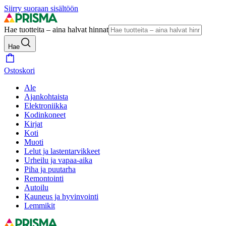
Siirry suoraan sisältöön
Hae tuotteita – aina halvat hinnat
Hae
Ostoskori
Ale
Ajankohtaista
Elektroniikka
Kodinkoneet
Kirjat
Koti
Muoti
Lelut ja lastentarvikkeet
Urheilu ja vapaa-aika
Piha ja puutarha
Remontointi
Autoilu
Kauneus ja hyvinvointi
Lemmikit