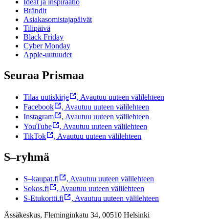
Ideat ja inspiraatio
Brändit
Asiakasomistajapäivät
Tilipäivä
Black Friday
Cyber Monday
Apple-uutuudet
Seuraa Prismaa
Tilaa uutiskirje
,
Avautuu uuteen välilehteen
Facebook
,
Avautuu uuteen välilehteen
Instagram
,
Avautuu uuteen välilehteen
YouTube
,
Avautuu uuteen välilehteen
TikTok
,
Avautuu uuteen välilehteen
S–ryhmä
S–kaupat.fi
,
Avautuu uuteen välilehteen
Sokos.fi
,
Avautuu uuteen välilehteen
S-Etukortti.fi
,
Avautuu uuteen välilehteen
Ässäkeskus, Fleminginkatu 34, 00510 Helsinki