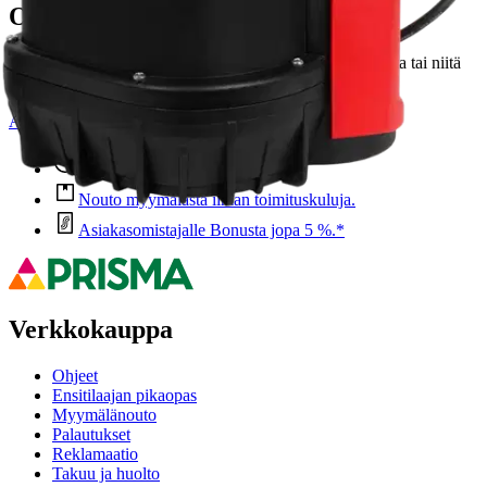
Oletko tyytyväinen tuotetietoihin?
Ovatko tuotetiedot riittävät? Jos tuotetiedoissa on puutteita tai niitä
voisi muuten parantaa, anna palautetta.
Anna palautetta
,
Avautuu uuteen välilehteen
Ilmainen palautus 30 päivää.*
Nouto myymälästä ilman toimituskuluja.
Asiakasomistajalle Bonusta jopa 5 %.*
Verkkokauppa
Ohjeet
Ensitilaajan pikaopas
Myymälänouto
Palautukset
Reklamaatio
Takuu ja huolto