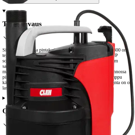
Tuotekuvaus
Sisäänrakennetulla pintakatkaisijalla varustettu Clen CWP 300 on
tehokas tyhjennyspumppu puhtaalle/harmaalle vedelle. CWP
soveltuu erityisen hyvin ahtaisiin kaivoihin - aina 23 x 23 cm
saakka. Tämä malli on paikallaan, kun halutaan pinta
mahdollisimman kuivaksi pelkällä pumpulla. Manuaali asennossa
pinnalle jää vain 2-3 mm vettä ja automaatti asennossa pumppu
käynnistyy, kun vettä on n. 15 cm ja sammuu kun veden pinta on on
laskenut n. 5 cm asti.
Ominaisuudet