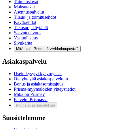
Toimitustavat
Maksutavat
Asennuspalvelut
Tilaus- ja toimitusehdot
Käyttöehdot
Tietosuojakäytäntö
Saavutettavuus
Vastuullisuus
Sivukartta
Mitä pidät Prisma.fi-verkkokaupasta?
Asiakaspalvelu
Usein kysytyt kysymykset
Ota yhteyttä asiakaspalveluun
Bonus ja asiakasomistajuus
Prisma-myymälöiden yhteystiedot
Mikä on Prisma?
Palvelut Prismassa
Muuta evästeasetuksia
Suosittelemme