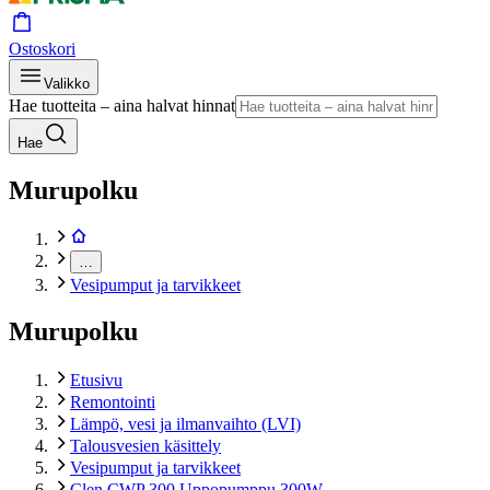
Ostoskori
Valikko
Hae tuotteita – aina halvat hinnat
Hae
Murupolku
…
Vesipumput ja tarvikkeet
Murupolku
Etusivu
Remontointi
Lämpö, vesi ja ilmanvaihto (LVI)
Talousvesien käsittely
Vesipumput ja tarvikkeet
Clen CWP 300 Uppopumppu 300W