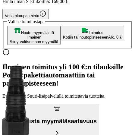
Hinta ilman S-Etukorttia:
169,00 €
Verkkokaupan hinta
Valitse toimitustapa
Nouto myymälästä
Toimitus
Ilmainen
Kotiin tai noutopisteeseen
Alk. 0 €
Siirry valitsemaan myymälä
Ilmainen toimitus yli 100 €:n tilauksille
Postin pakettiautomaattiin tai
palvelupisteeseen!
Etu ei koske Suuri‑lisäpalvelulla toimitettavia tuotteita.
Tarkista myymäläsaatavuus