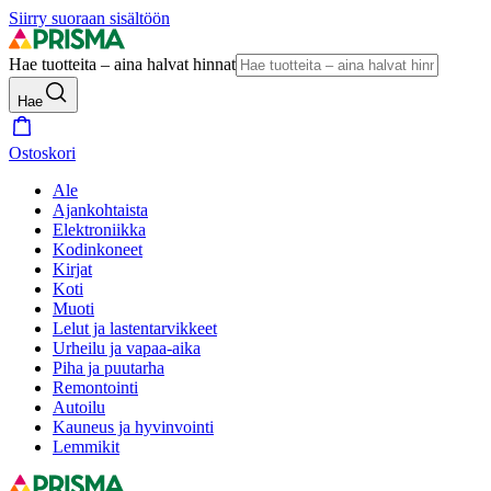
Siirry suoraan sisältöön
Hae tuotteita – aina halvat hinnat
Hae
Ostoskori
Ale
Ajankohtaista
Elektroniikka
Kodinkoneet
Kirjat
Koti
Muoti
Lelut ja lastentarvikkeet
Urheilu ja vapaa-aika
Piha ja puutarha
Remontointi
Autoilu
Kauneus ja hyvinvointi
Lemmikit