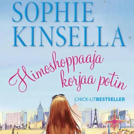
Ei saatavilla
Tuotekuvaus
Himoshoppaaja tien päällä tärkeässä pelastusoperaatiossa.
Hauskanpitoa ei voi välttää, kun Becky Bloomwood ja hilpeä
joukko rakasta perhettä ja ystäviä (vihamieskin kyydissä!) lähtevät
etsimään Beckyn kadonnutta isää. Isä Graham vain salamyhkäisesti
totesi, että hänen "pitää hoitaa yksi juttu" ja sitten teki
katoamistempun pienessä porukassa. Naiset ovat vakuuttuneita, että
kadonneet ovat vähintäänkin hankkiutuneet hengenvaaraan.
Becky
tuntee raastavaa syyllisyyttä laiminlyötyään isäänsä Los Angelesin
kiihkeässä menossa, lisäksi Becky uumoilee että pitkäsäärilunttu,
Alicia, uhkaa hänen ja Suzen ystävyyttä. Las Vegasissa on otettava
valtava riski. Se ei pelaa joka pelkää. Sophie Kinsella on
englantilaisen Madeleine Wickhamin (s. 1969) pseudonyymi.
Kinsella opiskeli Oxfordissa ja työskenteli taloustoimittajana ennen
ryhtymistään kirjailijaksi. Huippusuositun Himoshoppaaja-sarjan