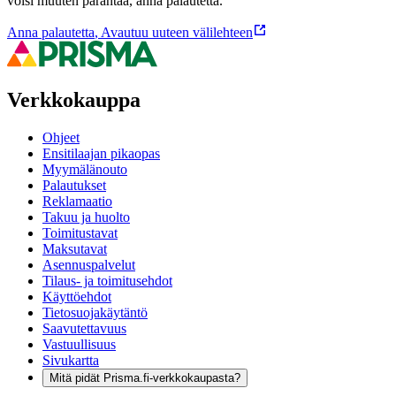
voisi muuten parantaa, anna palautetta.
Anna palautetta
,
Avautuu uuteen välilehteen
Verkkokauppa
Ohjeet
Ensitilaajan pikaopas
Myymälänouto
Palautukset
Reklamaatio
Takuu ja huolto
Toimitustavat
Maksutavat
Asennuspalvelut
Tilaus- ja toimitusehdot
Käyttöehdot
Tietosuojakäytäntö
Saavutettavuus
Vastuullisuus
Sivukartta
Mitä pidät Prisma.fi-verkkokaupasta?