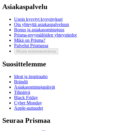
Asiakaspalvelu
Usein kysytyt kysymykset
Ota yhteyttä asiakaspalveluun
Bonus ja asiakasomistajuus
Prisma-myymälöiden yhteystiedot
Mikä on Prisma?
Palvelut Prismassa
Muuta evästeasetuksia
Suosittelemme
Ideat ja inspiraatio
Brändit
Asiakasomistajapäivät
Tilipäivä
Black Friday
Cyber Monday
Apple-uutuudet
Seuraa Prismaa