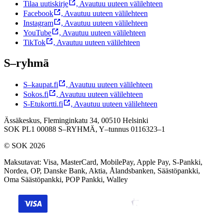
Tilaa uutiskirje
,
Avautuu uuteen välilehteen
Facebook
,
Avautuu uuteen välilehteen
Instagram
,
Avautuu uuteen välilehteen
YouTube
,
Avautuu uuteen välilehteen
TikTok
,
Avautuu uuteen välilehteen
S–ryhmä
S–kaupat.fi
,
Avautuu uuteen välilehteen
Sokos.fi
,
Avautuu uuteen välilehteen
S-Etukortti.fi
,
Avautuu uuteen välilehteen
Ässäkeskus, Fleminginkatu 34, 00510 Helsinki
SOK PL1 00088 S–RYHMÄ,
Y–tunnus 0116323–1
© SOK 2026
Maksutavat
:
Visa, MasterCard, MobilePay, Apple Pay, S-Pankki,
Nordea, OP, Danske Bank, Aktia, Ålandsbanken, Säästöpankki,
Oma Säästöpankki, POP Pankki, Walley