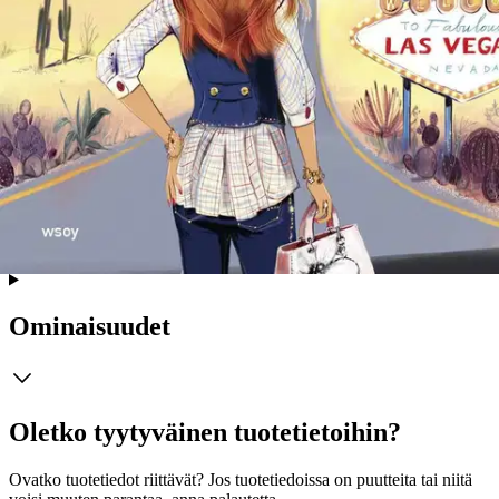
päähenkilö Becky Bloomwood on hänkin taloustoimittaja, joka
ironista kyllä ei onnistu pitämään omaa talouttaan kunnossa. Putiikit
ovat täynnä houkutuksia, ja häiden järjestäminen sekä lapsen
saaminen saavat Beckyn keksimään parikymmentä ihan uutta tapaa
käyttää rahaa... Kerta toisensa jälkeen hän saattaa itsensä pinteeseen
luottokortin vinkunan säestyksellä. Becky ei kuitenkaan ole
lannistuvaa sorttia, vaan on kehittänyt punaisen puolelta
pelastautumisesta ihan oman taiteenlajinsa. Sophie Kinsella asuu
Lontoossa miehensä ja neljän poikansa kanssa. Omien sanojensa
mukaan hän on raha-asioissa hyvin säntillinen. Hänen siskonsa
Gemma Townley on myös kirjailija.
Näytä lisää
tuotekuvausta
Ominaisuudet
Oletko tyytyväinen tuotetietoihin?
Ovatko tuotetiedot riittävät? Jos tuotetiedoissa on puutteita tai niitä