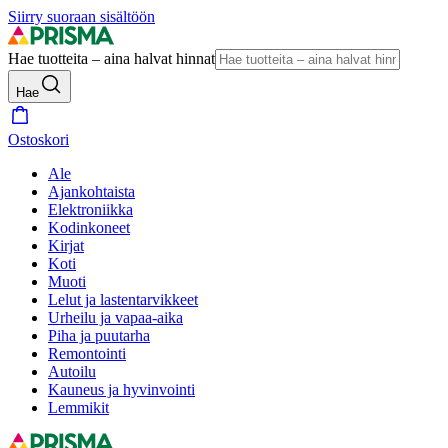
Siirry suoraan sisältöön
Hae tuotteita – aina halvat hinnat
Hae
Ostoskori
Ale
Ajankohtaista
Elektroniikka
Kodinkoneet
Kirjat
Koti
Muoti
Lelut ja lastentarvikkeet
Urheilu ja vapaa-aika
Piha ja puutarha
Remontointi
Autoilu
Kauneus ja hyvinvointi
Lemmikit