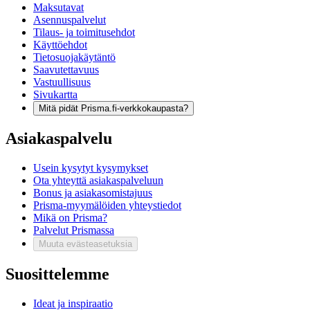
Maksutavat
Asennuspalvelut
Tilaus- ja toimitusehdot
Käyttöehdot
Tietosuojakäytäntö
Saavutettavuus
Vastuullisuus
Sivukartta
Mitä pidät Prisma.fi-verkkokaupasta?
Asiakaspalvelu
Usein kysytyt kysymykset
Ota yhteyttä asiakaspalveluun
Bonus ja asiakasomistajuus
Prisma-myymälöiden yhteystiedot
Mikä on Prisma?
Palvelut Prismassa
Muuta evästeasetuksia
Suosittelemme
Ideat ja inspiraatio