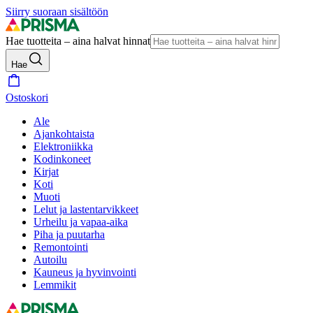
Siirry suoraan sisältöön
Hae tuotteita – aina halvat hinnat
Hae
Ostoskori
Ale
Ajankohtaista
Elektroniikka
Kodinkoneet
Kirjat
Koti
Muoti
Lelut ja lastentarvikkeet
Urheilu ja vapaa-aika
Piha ja puutarha
Remontointi
Autoilu
Kauneus ja hyvinvointi
Lemmikit