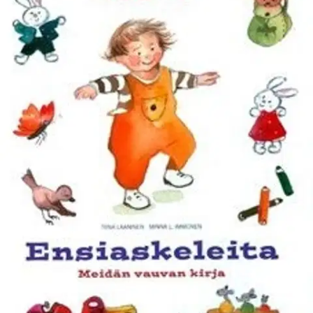
Ei saatavilla
Tuotekuvaus
Lapsen ensimmäiset vuodet ovat täynnä ainutkertaisia tapahtumia,
uuden oppimista joka hetki. Tuoreen perheen elämään sisältyy
paljon ihmetystä ja arjen myllerrystä. Tärkeiden tapahtumien ja
ajatuksien kirjaaminen tarjoaa ainutkertaisen muiston vuosilta,
jolloin kaikki oli aivan uutta. Ensiaskeleita - Meidän vauvan kirja on
valmis rakkaudella täytettäväksi.
Teokseen voi tallettaa lapsen
ensimmäisten vuosien kokemukset odotusajan tunnelmista
ensimmäisiin päiviin kotona, ensimmäisiin puhkeaviin hampaisiin ja
ensimmäisiin lausuttuihin sanoihin. Kirja keskittyy lapsen
syntymään ja ensimmäiseen vuoteen, mutta jatkuu aina koulun
aloittamiseen asti. Iloinen kuvitus houkuttelee täyttämään sivuja.
Tilaa on varattu myös omille kuville ja muistoille.
Näytä lisää
tuotekuvausta