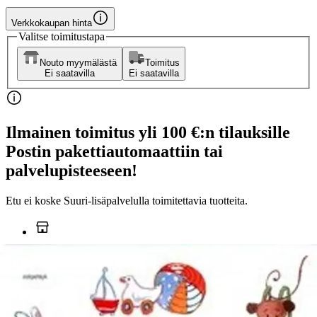
Verkkokaupan hinta
Valitse toimitustapa
Nouto myymälästä
Toimitus
Ei saatavilla
Ei saatavilla
Ilmainen toimitus yli 100 €:n tilauksille
Postin pakettiautomaattiin tai
palvelupisteeseen!
Etu ei koske Suuri‑lisäpalvelulla toimitettavia tuotteita.
Tarkista myymäläsaatavuus