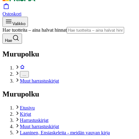
Ostoskori
Valikko
Hae tuotteita – aina halvat hinnat
Hae
Murupolku
…
Muut harrastuskirjat
Murupolku
Etusivu
Kirjat
Harrastuskirjat
Muut harrastuskirjat
Laaninen, Ensiaskeleita - meidän vauvan kirja