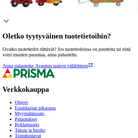
Ominaisuudet
Oletko tyytyväinen tuotetietoihin?
Ovatko tuotetiedot riittävät? Jos tuotetiedoissa on puutteita tai niitä
voisi muuten parantaa, anna palautetta.
Anna palautetta
,
Avautuu uuteen välilehteen
Verkkokauppa
Ohjeet
Ensitilaajan pikaopas
Myymälänouto
Palautukset
Reklamaatio
Takuu ja huolto
Toimitustavat