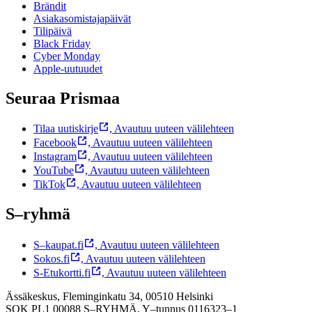
Brändit
Asiakasomistajapäivät
Tilipäivä
Black Friday
Cyber Monday
Apple-uutuudet
Seuraa Prismaa
Tilaa uutiskirje
,
Avautuu uuteen välilehteen
Facebook
,
Avautuu uuteen välilehteen
Instagram
,
Avautuu uuteen välilehteen
YouTube
,
Avautuu uuteen välilehteen
TikTok
,
Avautuu uuteen välilehteen
S–ryhmä
S–kaupat.fi
,
Avautuu uuteen välilehteen
Sokos.fi
,
Avautuu uuteen välilehteen
S-Etukortti.fi
,
Avautuu uuteen välilehteen
Ässäkeskus, Fleminginkatu 34, 00510 Helsinki
SOK PL1 00088 S–RYHMÄ,
Y–tunnus 0116323–1