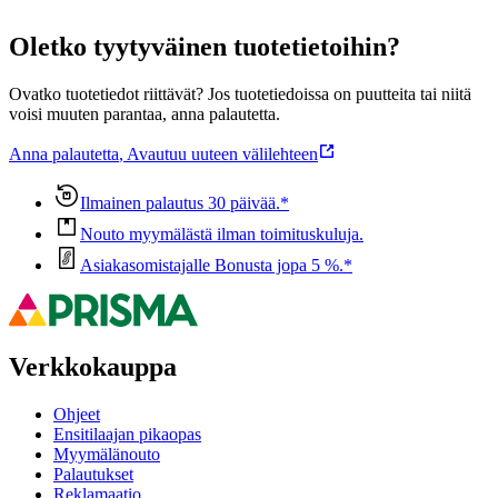
Oletko tyytyväinen tuotetietoihin?
Ovatko tuotetiedot riittävät? Jos tuotetiedoissa on puutteita tai niitä
voisi muuten parantaa, anna palautetta.
Anna palautetta
,
Avautuu uuteen välilehteen
Ilmainen palautus 30 päivää.*
Nouto myymälästä ilman toimituskuluja.
Asiakasomistajalle Bonusta jopa 5 %.*
Verkkokauppa
Ohjeet
Ensitilaajan pikaopas
Myymälänouto
Palautukset
Reklamaatio