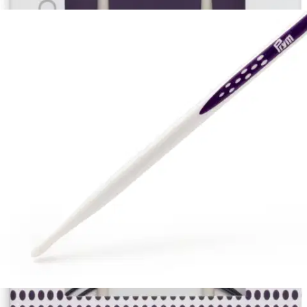
Asiakasomistajahinta
Hinta ilman S-Etukorttia:
7,95 €
Verkkokaupan hinta
Valitse toimitustapa
Nouto myymälästä
Toimitus
Ilmainen
Kotiin tai noutopisteeseen
Alk. 0 €
Siirry valitsemaan myymälä
Ilmainen toimitus yli 100 €:n tilauksille
Postin pakettiautomaattiin tai
palvelupisteeseen!
Etu ei koske Suuri‑lisäpalvelulla toimitettavia tuotteita.
Tarkista myymäläsaatavuus