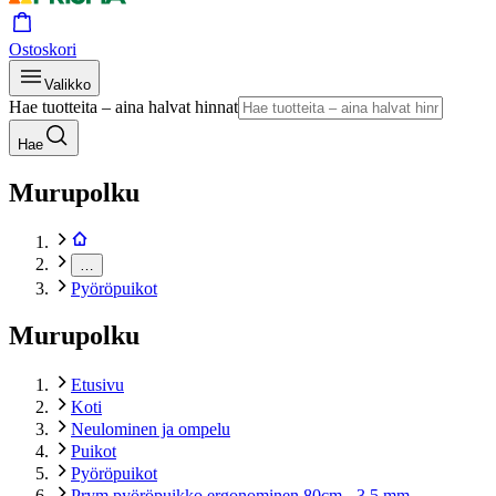
Ostoskori
Valikko
Hae tuotteita – aina halvat hinnat
Hae
Murupolku
…
Pyöröpuikot
Murupolku
Etusivu
Koti
Neulominen ja ompelu
Puikot
Pyöröpuikot
Prym pyöröpuikko ergonominen 80cm - 3,5 mm