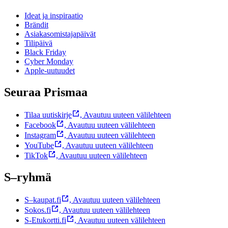
Ideat ja inspiraatio
Brändit
Asiakasomistajapäivät
Tilipäivä
Black Friday
Cyber Monday
Apple-uutuudet
Seuraa Prismaa
Tilaa uutiskirje
,
Avautuu uuteen välilehteen
Facebook
,
Avautuu uuteen välilehteen
Instagram
,
Avautuu uuteen välilehteen
YouTube
,
Avautuu uuteen välilehteen
TikTok
,
Avautuu uuteen välilehteen
S–ryhmä
S–kaupat.fi
,
Avautuu uuteen välilehteen
Sokos.fi
,
Avautuu uuteen välilehteen
S-Etukortti.fi
,
Avautuu uuteen välilehteen