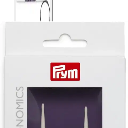
Prym
Prym pyöröpuikko
ergonominen 80cm - 3,5 mm
6,76 €