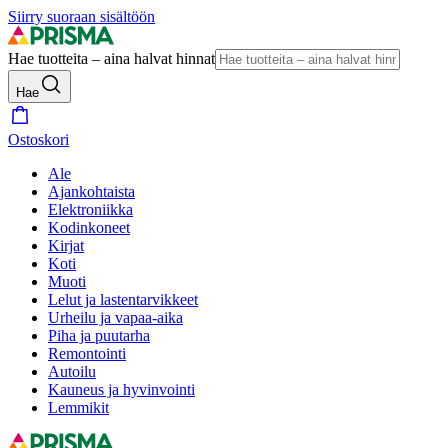
Siirry suoraan sisältöön
Hae tuotteita – aina halvat hinnat
Hae
Ostoskori
Ale
Ajankohtaista
Elektroniikka
Kodinkoneet
Kirjat
Koti
Muoti
Lelut ja lastentarvikkeet
Urheilu ja vapaa-aika
Piha ja puutarha
Remontointi
Autoilu
Kauneus ja hyvinvointi
Lemmikit