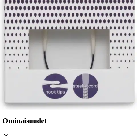
Tuotekuvaus
Ergonomisissa pyöröpuikoissa on pisarakärki, joka helpottaa
silmukoiden pysymistä puikoilla eikä lanka lohkeile. Lanka liukuu
sujuvasti ja työskentely on helppo aloittelijalle sekä nopeampaa
kokeneelle neulojalle. Materiaali on korkealaatuista synteettistä
materiaalia ja puikot ovat erittäin kevyet, hiljaiset, joustavat ja
kestävät. Puikon muovipäällysteinen teräskaapeli pysyy suorana
eikä kierry spiraalille neuloessa.
Ominaisuudet