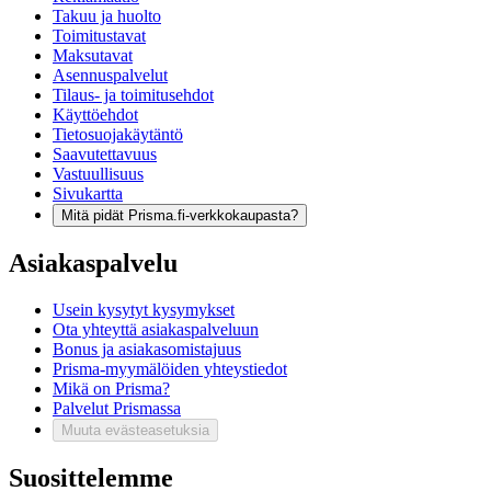
Takuu ja huolto
Toimitustavat
Maksutavat
Asennuspalvelut
Tilaus- ja toimitusehdot
Käyttöehdot
Tietosuojakäytäntö
Saavutettavuus
Vastuullisuus
Sivukartta
Mitä pidät Prisma.fi-verkkokaupasta?
Asiakaspalvelu
Usein kysytyt kysymykset
Ota yhteyttä asiakaspalveluun
Bonus ja asiakasomistajuus
Prisma-myymälöiden yhteystiedot
Mikä on Prisma?
Palvelut Prismassa
Muuta evästeasetuksia
Suosittelemme