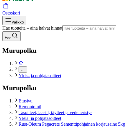
Ostoskori
Valikko
Hae tuotteita – aina halvat hinnat
Hae
Murupolku
…
Yleis- ja pohjatasoitteet
Murupolku
Etusivu
Remontointi
Tasoitteet, laastit, täytteet ja vedeneristys
Yleis- ja pohjatasoitteet
Rust-Oleum Pegacrete Sementtipohjainen korjausaine 5kg