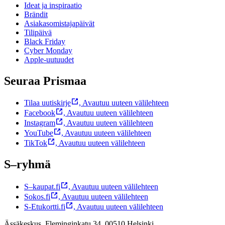
Ideat ja inspiraatio
Brändit
Asiakasomistajapäivät
Tilipäivä
Black Friday
Cyber Monday
Apple-uutuudet
Seuraa Prismaa
Tilaa uutiskirje
,
Avautuu uuteen välilehteen
Facebook
,
Avautuu uuteen välilehteen
Instagram
,
Avautuu uuteen välilehteen
YouTube
,
Avautuu uuteen välilehteen
TikTok
,
Avautuu uuteen välilehteen
S–ryhmä
S–kaupat.fi
,
Avautuu uuteen välilehteen
Sokos.fi
,
Avautuu uuteen välilehteen
S-Etukortti.fi
,
Avautuu uuteen välilehteen
Ässäkeskus, Fleminginkatu 34, 00510 Helsinki