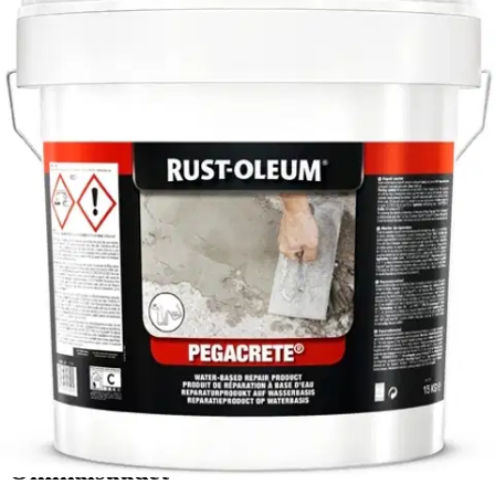
Ei saatavilla
Tuotekuvaus
Vesiohenteinen Pegacrete, sementtipohjainen korjausaine, joka on
vahvempaa kuin betoni. Tuote on helppo levittää, lisää vain vesi ja
sekoita. Voidaan pinnoittaa millä tahansa Rust-Oleum tuotteella.
Lähes hajuton, sisä- ja ulkokäyttöön. Soveltuu tasoittamiseen ja
halkeamien korjaamiseen, reikien täyttämiseen sekä muihin
vaurioihin betonipinnolla, sementtitasoitteissa sekä maalaamattomilla
tiilipinnoilla. Tutustu pakkauksen käyttöohjeisiin huolella.
Ominaisuudet