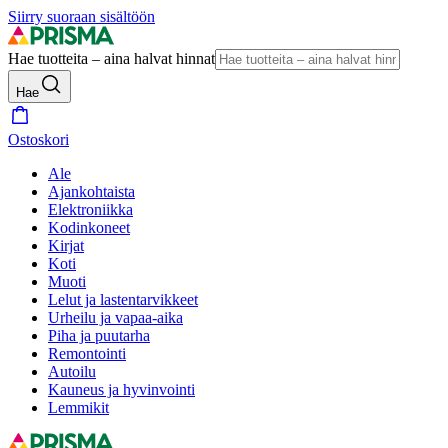
Siirry suoraan sisältöön
Hae tuotteita – aina halvat hinnat
Hae
Ostoskori
Ale
Ajankohtaista
Elektroniikka
Kodinkoneet
Kirjat
Koti
Muoti
Lelut ja lastentarvikkeet
Urheilu ja vapaa-aika
Piha ja puutarha
Remontointi
Autoilu
Kauneus ja hyvinvointi
Lemmikit