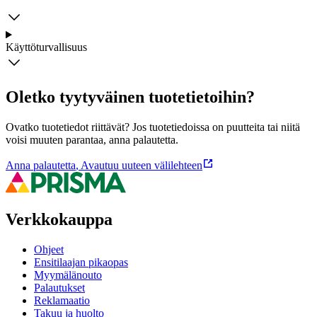
Käyttöturvallisuus
Oletko tyytyväinen tuotetietoihin?
Ovatko tuotetiedot riittävät? Jos tuotetiedoissa on puutteita tai niitä
voisi muuten parantaa, anna palautetta.
Anna palautetta
,
Avautuu uuteen välilehteen
Verkkokauppa
Ohjeet
Ensitilaajan pikaopas
Myymälänouto
Palautukset
Reklamaatio
Takuu ja huolto