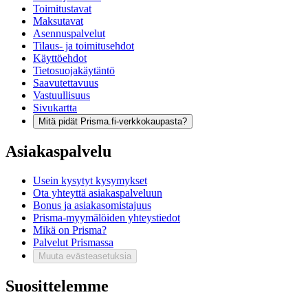
Toimitustavat
Maksutavat
Asennuspalvelut
Tilaus- ja toimitusehdot
Käyttöehdot
Tietosuojakäytäntö
Saavutettavuus
Vastuullisuus
Sivukartta
Mitä pidät Prisma.fi-verkkokaupasta?
Asiakaspalvelu
Usein kysytyt kysymykset
Ota yhteyttä asiakaspalveluun
Bonus ja asiakasomistajuus
Prisma-myymälöiden yhteystiedot
Mikä on Prisma?
Palvelut Prismassa
Muuta evästeasetuksia
Suosittelemme