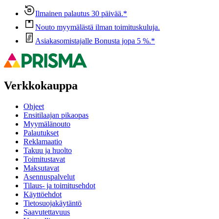
Ilmainen palautus 30 päivää.*
Nouto myymälästä ilman toimituskuluja.
Asiakasomistajalle Bonusta jopa 5 %.*
Verkkokauppa
Ohjeet
Ensitilaajan pikaopas
Myymälänouto
Palautukset
Reklamaatio
Takuu ja huolto
Toimitustavat
Maksutavat
Asennuspalvelut
Tilaus- ja toimitusehdot
Käyttöehdot
Tietosuojakäytäntö
Saavutettavuus