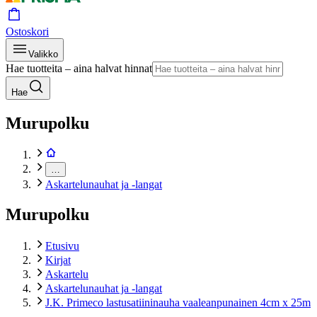
Ostoskori
Valikko
Hae tuotteita – aina halvat hinnat
Hae
Murupolku
…
Askartelunauhat ja -langat
Murupolku
Etusivu
Kirjat
Askartelu
Askartelunauhat ja -langat
J.K. Primeco lastusatiininauha vaaleanpunainen 4cm x 25m