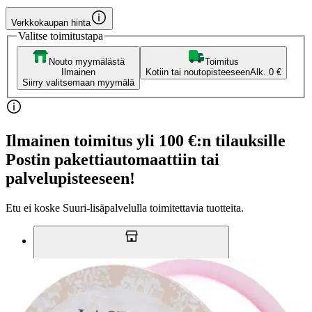
Verkkokaupan hinta
Valitse toimitustapa
Nouto myymälästä
Toimitus
Ilmainen
Kotiin tai noutopisteeseen
Alk. 0 €
Siirry valitsemaan myymälä
Ilmainen toimitus yli 100 €:n tilauksille
Postin pakettiautomaattiin tai
palvelupisteeseen!
Etu ei koske Suuri‑lisäpalvelulla toimitettavia tuotteita.
Tarkista myymäläsaatavuus