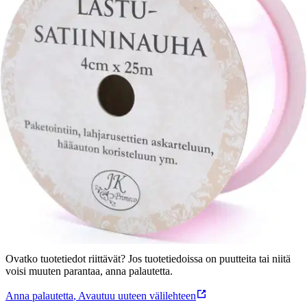
Tuotekuvaus
Lastusatiininauha sopii mainiosti paketointiin ja koristeluun.
Rullassa 4cm x 25m.
Ominaisuudet
Oletko tyytyväinen tuotetietoihin?
Ovatko tuotetiedot riittävät? Jos tuotetiedoissa on puutteita tai niitä
voisi muuten parantaa, anna palautetta.
Anna palautetta
,
Avautuu uuteen välilehteen