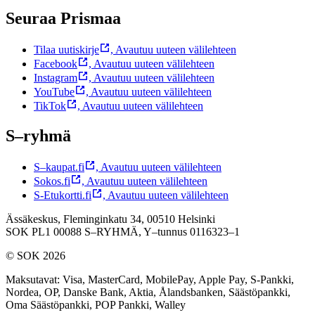
Seuraa Prismaa
Tilaa uutiskirje
,
Avautuu uuteen välilehteen
Facebook
,
Avautuu uuteen välilehteen
Instagram
,
Avautuu uuteen välilehteen
YouTube
,
Avautuu uuteen välilehteen
TikTok
,
Avautuu uuteen välilehteen
S–ryhmä
S–kaupat.fi
,
Avautuu uuteen välilehteen
Sokos.fi
,
Avautuu uuteen välilehteen
S-Etukortti.fi
,
Avautuu uuteen välilehteen
Ässäkeskus, Fleminginkatu 34, 00510 Helsinki
SOK PL1 00088 S–RYHMÄ,
Y–tunnus 0116323–1
© SOK 2026
Maksutavat
:
Visa, MasterCard, MobilePay, Apple Pay, S-Pankki,
Nordea, OP, Danske Bank, Aktia, Ålandsbanken, Säästöpankki,
Oma Säästöpankki, POP Pankki, Walley