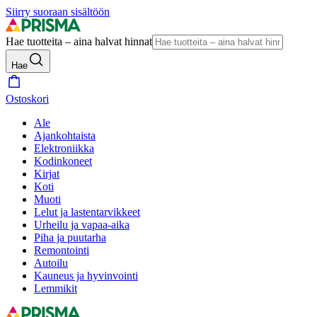
Siirry suoraan sisältöön
Hae tuotteita – aina halvat hinnat
Hae
Ostoskori
Ale
Ajankohtaista
Elektroniikka
Kodinkoneet
Kirjat
Koti
Muoti
Lelut ja lastentarvikkeet
Urheilu ja vapaa-aika
Piha ja puutarha
Remontointi
Autoilu
Kauneus ja hyvinvointi
Lemmikit