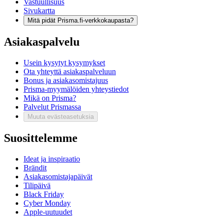
Vastuullisuus
Sivukartta
Mitä pidät Prisma.fi-verkkokaupasta?
Asiakaspalvelu
Usein kysytyt kysymykset
Ota yhteyttä asiakaspalveluun
Bonus ja asiakasomistajuus
Prisma-myymälöiden yhteystiedot
Mikä on Prisma?
Palvelut Prismassa
Muuta evästeasetuksia
Suosittelemme
Ideat ja inspiraatio
Brändit
Asiakasomistajapäivät
Tilipäivä
Black Friday
Cyber Monday
Apple-uutuudet