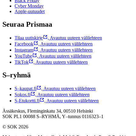
Black Friday
Cyber Monday
Apple-uutuudet
Seuraa Prismaa
Tilaa uutiskirje
,
Avautuu uuteen välilehteen
Facebook
,
Avautuu uuteen välilehteen
Instagram
,
Avautuu uuteen välilehteen
YouTube
,
Avautuu uuteen välilehteen
TikTok
,
Avautuu uuteen välilehteen
S–ryhmä
S–kaupat.fi
,
Avautuu uuteen välilehteen
Sokos.fi
,
Avautuu uuteen välilehteen
S-Etukortti.fi
,
Avautuu uuteen välilehteen
Ässäkeskus, Fleminginkatu 34, 00510 Helsinki
SOK PL1 00088 S–RYHMÄ,
Y–tunnus 0116323–1
© SOK 2026