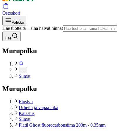
Ostoskori
Valikko
Hae tuotteita – aina halvat hinnat
Hae
Murupolku
…
Siimat
Murupolku
Etusivu
Urheilu ja vapaa-aika
Kalastus
Siimat
Platil Ghost fluorocarbonsiima 200m - 0.35mm