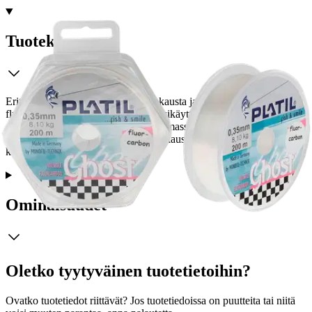
Tuotekuvaus
Erittäin notkea ja todella hyvin hankausta ja hauen hampaita kestävä
fluorocarbonsiima. Erinomainen tapsikäyttöön, helppo sitoa yhteen
ohuidenkin kuitusiimojen kanssa. Siimassa yhdistyy ennen
näkemättömällä tavalla notkeus, liukkaus ja ilmiömäinen
kulutuskestävyys.
Ominaisuudet
Oletko tyytyväinen tuotetietoihin?
Ovatko tuotetiedot riittävät? Jos tuotetiedoissa on puutteita tai niitä