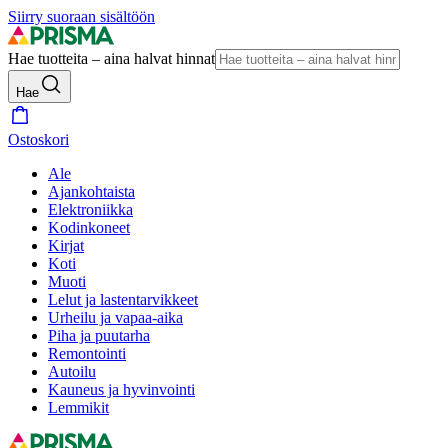
Siirry suoraan sisältöön
Hae tuotteita – aina halvat hinnat
Hae
Ostoskori
Ale
Ajankohtaista
Elektroniikka
Kodinkoneet
Kirjat
Koti
Muoti
Lelut ja lastentarvikkeet
Urheilu ja vapaa-aika
Piha ja puutarha
Remontointi
Autoilu
Kauneus ja hyvinvointi
Lemmikit