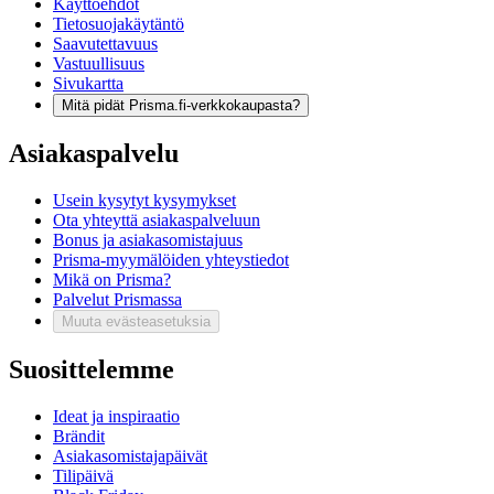
Käyttöehdot
Tietosuojakäytäntö
Saavutettavuus
Vastuullisuus
Sivukartta
Mitä pidät Prisma.fi-verkkokaupasta?
Asiakaspalvelu
Usein kysytyt kysymykset
Ota yhteyttä asiakaspalveluun
Bonus ja asiakasomistajuus
Prisma-myymälöiden yhteystiedot
Mikä on Prisma?
Palvelut Prismassa
Muuta evästeasetuksia
Suosittelemme
Ideat ja inspiraatio
Brändit
Asiakasomistajapäivät
Tilipäivä