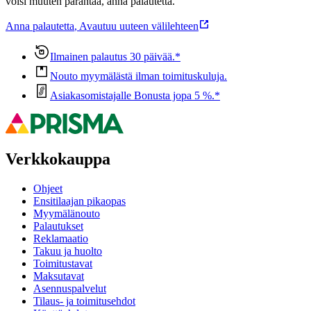
voisi muuten parantaa, anna palautetta.
Anna palautetta
,
Avautuu uuteen välilehteen
Ilmainen palautus 30 päivää.*
Nouto myymälästä ilman toimituskuluja.
Asiakasomistajalle Bonusta jopa 5 %.*
Verkkokauppa
Ohjeet
Ensitilaajan pikaopas
Myymälänouto
Palautukset
Reklamaatio
Takuu ja huolto
Toimitustavat
Maksutavat
Asennuspalvelut
Tilaus- ja toimitusehdot