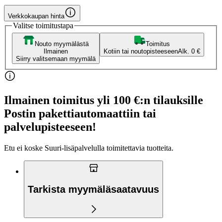
Verkkokaupan hinta
Valitse toimitustapa
Nouto myymälästä
Toimitus
Ilmainen
Kotiin tai noutopisteeseen
Alk. 0 €
Siirry valitsemaan myymälä
Ilmainen toimitus yli 100 €:n tilauksille
Postin pakettiautomaattiin tai
palvelupisteeseen!
Etu ei koske Suuri‑lisäpalvelulla toimitettavia tuotteita.
Tarkista myymäläsaatavuus