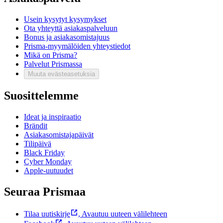
Usein kysytyt kysymykset
Ota yhteyttä asiakaspalveluun
Bonus ja asiakasomistajuus
Prisma-myymälöiden yhteystiedot
Mikä on Prisma?
Palvelut Prismassa
Muuta evästeasetuksia
Suosittelemme
Ideat ja inspiraatio
Brändit
Asiakasomistajapäivät
Tilipäivä
Black Friday
Cyber Monday
Apple-uutuudet
Seuraa Prismaa
Tilaa uutiskirje
,
Avautuu uuteen välilehteen