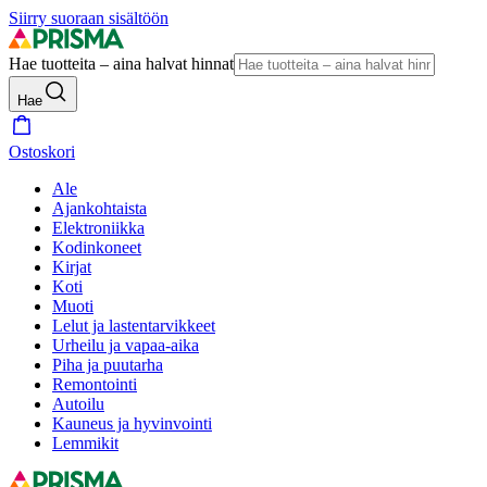
Siirry suoraan sisältöön
Hae tuotteita – aina halvat hinnat
Hae
Ostoskori
Ale
Ajankohtaista
Elektroniikka
Kodinkoneet
Kirjat
Koti
Muoti
Lelut ja lastentarvikkeet
Urheilu ja vapaa-aika
Piha ja puutarha
Remontointi
Autoilu
Kauneus ja hyvinvointi
Lemmikit