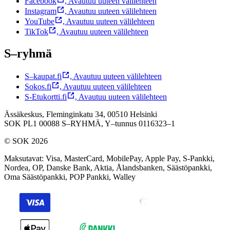
Facebook
,
Avautuu uuteen välilehteen
Instagram
,
Avautuu uuteen välilehteen
YouTube
,
Avautuu uuteen välilehteen
TikTok
,
Avautuu uuteen välilehteen
S–ryhmä
S–kaupat.fi
,
Avautuu uuteen välilehteen
Sokos.fi
,
Avautuu uuteen välilehteen
S-Etukortti.fi
,
Avautuu uuteen välilehteen
Ässäkeskus, Fleminginkatu 34, 00510 Helsinki
SOK PL1 00088 S–RYHMÄ,
Y–tunnus 0116323–1
© SOK 2026
Maksutavat
:
Visa, MasterCard, MobilePay, Apple Pay, S-Pankki,
Nordea, OP, Danske Bank, Aktia, Ålandsbanken, Säästöpankki,
Oma Säästöpankki, POP Pankki, Walley