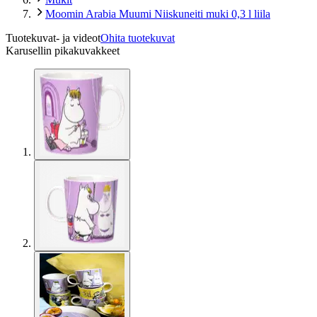
Moomin Arabia Muumi Niiskuneiti muki 0,3 l liila
Tuotekuvat- ja videot
Ohita tuotekuvat
Karusellin pikakuvakkeet