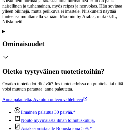
Niiskuneiti hurmaa ja rakastaa tulla hurmatuksi. Hän on paitsi
naisellinen ja turhamainen, myös reipas ja neuvokas. Hän sovittaa
ylleen bikinejä, mutta peilikuva ei imartele. Niiskuneiti näyttää
tunteensa muuttamalla väriään. Moomin by Arabia, muki 0,3L,
Niiskuneiti
Ominaisuudet
Oletko tyytyväinen tuotetietoihin?
Ovatko tuotetiedot riittävät? Jos tuotetiedoissa on puutteita tai niitä
voisi muuten parantaa, anna palautetta.
Anna palautetta
,
Avautuu uuteen välilehteen
Ilmainen palautus 30 päivää.*
Nouto myymälästä ilman toimituskuluja.
Asiakasomistajalle Bonusta jopa 5 %.*