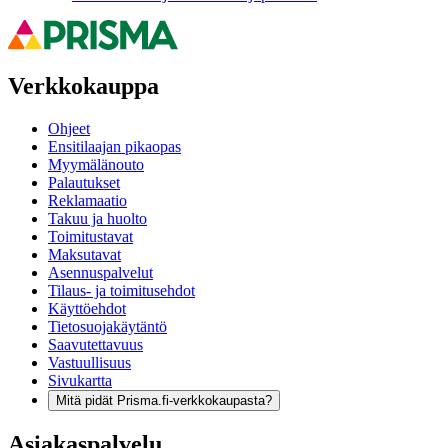
Verkkokauppa
Ohjeet
Ensitilaajan pikaopas
Myymälänouto
Palautukset
Reklamaatio
Takuu ja huolto
Toimitustavat
Maksutavat
Asennuspalvelut
Tilaus- ja toimitusehdot
Käyttöehdot
Tietosuojakäytäntö
Saavutettavuus
Vastuullisuus
Sivukartta
Mitä pidät Prisma.fi-verkkokaupasta?
Asiakaspalvelu