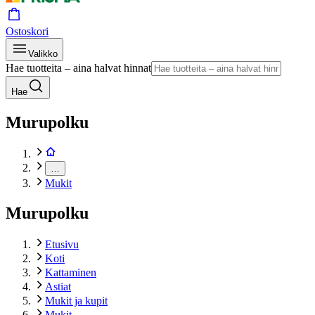
Ostoskori
Valikko
Hae tuotteita – aina halvat hinnat
Hae
Murupolku
…
Mukit
Murupolku
Etusivu
Koti
Kattaminen
Astiat
Mukit ja kupit
Mukit