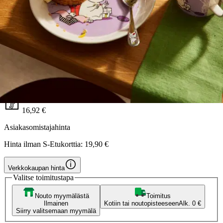
Moomin Arabia
Moomin Arabia Muumi
Niiskuneiti muki 0,3 l liila
16,92 €
Asiakasomistajahinta
Hinta ilman S-Etukorttia:
19,90 €
Verkkokaupan hinta
Valitse toimitustapa
Nouto myymälästä
Toimitus
Ilmainen
Kotiin tai noutopisteeseen
Alk. 0 €
Siirry valitsemaan myymälä