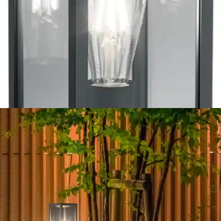
Trio ulkopylväsvalaisin
Garonne 80 cm antrasiitti
78,12 €
Asiakasomistajahinta
Hinta ilman S-Etukorttia:
91,90 €
Verkkokaupan hinta
Valitse toimitustapa
Nouto myymälästä
Toimitus
Ilmainen
Kotiin tai noutopisteeseen
Alk. 0 €
Siirry valitsemaan myymälä
Ilmainen toimitus yli 100 €:n tilauksille