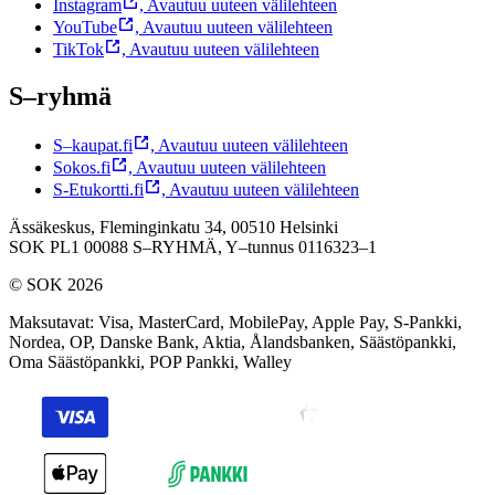
Instagram
,
Avautuu uuteen välilehteen
YouTube
,
Avautuu uuteen välilehteen
TikTok
,
Avautuu uuteen välilehteen
S–ryhmä
S–kaupat.fi
,
Avautuu uuteen välilehteen
Sokos.fi
,
Avautuu uuteen välilehteen
S-Etukortti.fi
,
Avautuu uuteen välilehteen
Ässäkeskus, Fleminginkatu 34, 00510 Helsinki
SOK PL1 00088 S–RYHMÄ,
Y–tunnus 0116323–1
© SOK 2026
Maksutavat
:
Visa, MasterCard, MobilePay, Apple Pay, S-Pankki,
Nordea, OP, Danske Bank, Aktia, Ålandsbanken, Säästöpankki,
Oma Säästöpankki, POP Pankki, Walley