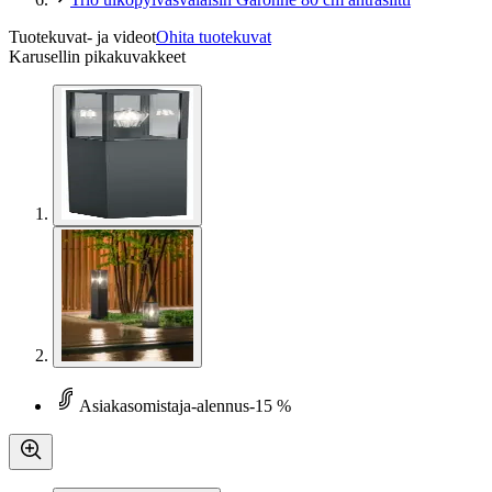
Tuotekuvat- ja videot
Ohita tuotekuvat
Karusellin pikakuvakkeet
Asiakasomistaja-alennus
-15 %