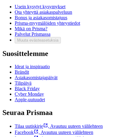
Usein kysytyt kysymykset
Ota yhteyttä asiakaspalveluun
Bonus ja asiakasomistajuus
Prisma-myymälöiden yhteystiedot
Mikä on Prisma?
Palvelut Prismassa
Muuta evästeasetuksia
Suosittelemme
Ideat ja inspiraatio
Brändit
Asiakasomistajapäivät
Tilipäivä
Black Friday
Cyber Monday
Apple-uutuudet
Seuraa Prismaa
Tilaa uutiskirje
,
Avautuu uuteen välilehteen
Facebook
,
Avautuu uuteen välilehteen