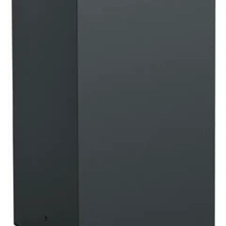
tehokkaasti ympäristöään. Polttimo ei sisälly valaisimen
pakkaukseen. Suosituksena on käyttää kirkasta valonlähdettä
kauneimman ja tehokkaimman valistuksen aikaansaamiseksi. IP44-
luokitus ja 2 vuoden takuu.
Ominaisuudet
Oletko tyytyväinen tuotetietoihin?
Ovatko tuotetiedot riittävät? Jos tuotetiedoissa on puutteita tai niitä
voisi muuten parantaa, anna palautetta.
Anna palautetta
,
Avautuu uuteen välilehteen
Ilmainen palautus 30 päivää.*
Nouto myymälästä ilman toimituskuluja.
Asiakasomistajalle Bonusta jopa 5 %.*