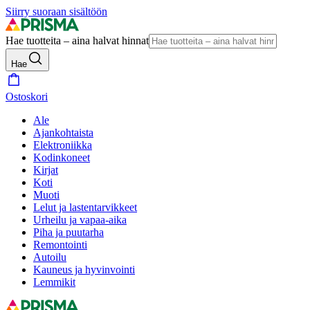
Siirry suoraan sisältöön
Hae tuotteita – aina halvat hinnat
Hae
Ostoskori
Ale
Ajankohtaista
Elektroniikka
Kodinkoneet
Kirjat
Koti
Muoti
Lelut ja lastentarvikkeet
Urheilu ja vapaa-aika
Piha ja puutarha
Remontointi
Autoilu
Kauneus ja hyvinvointi
Lemmikit