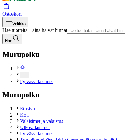
Ostoskori
Valikko
Hae tuotteita – aina halvat hinnat
Hae
Murupolku
…
Pylväsvalaisimet
Murupolku
Etusivu
Koti
Valaisimet ja valaistus
Ulkovalaisimet
Pylväsvalaisimet
Trio ulkopylväsvalaisin Garonne 80 cm antrasiitti