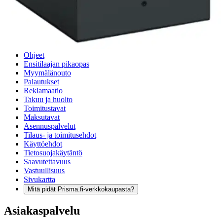
Verkkokauppa
Ohjeet
Ensitilaajan pikaopas
Myymälänouto
Palautukset
Reklamaatio
Takuu ja huolto
Toimitustavat
Maksutavat
Asennuspalvelut
Tilaus- ja toimitusehdot
Käyttöehdot
Tietosuojakäytäntö
Saavutettavuus
Vastuullisuus
Sivukartta
Mitä pidät Prisma.fi-verkkokaupasta?
Asiakaspalvelu