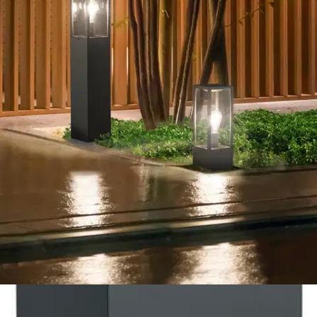
Postin pakettiautomaattiin tai
palvelupisteeseen!
Etu ei koske Suuri‑lisäpalvelulla toimitettavia tuotteita.
Tarkista myymäläsaatavuus
Tuotekuvaus
Garonne on yksinkertaisen elegantti, 80 cm korkea
ulkopylväsvalaisin, jonka pylväsrunko on antrasiitin väristä
valualumiinia ja lyhtymäinen yläosa kirkasta lasia. Valaisimeen
voidaan käyttää max. 60W lamppua (E27-kanta), jolloin se valaisee