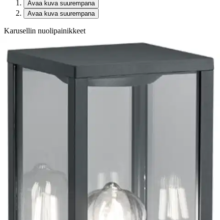
Avaa kuva suurempana
Avaa kuva suurempana
Karusellin nuolipainikkeet
Seuraava
Karusellin pikakuvakkeet
TRIO