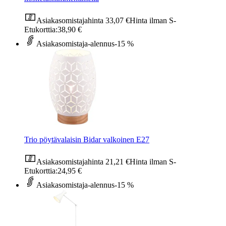
Asiakasomistajahinta
33,07 €
Hinta ilman S-
Etukorttia:
38,90 €
Asiakasomistaja-alennus
-15 %
Trio pöytävalaisin Bidar valkoinen E27
Asiakasomistajahinta
21,21 €
Hinta ilman S-
Etukorttia:
24,95 €
Asiakasomistaja-alennus
-15 %