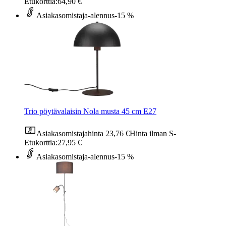
Etukorttia:
64,90 €
Asiakasomistaja-alennus
-15 %
Trio pöytävalaisin Nola musta 45 cm E27
Asiakasomistajahinta
23,76 €
Hinta ilman S-
Etukorttia:
27,95 €
Asiakasomistaja-alennus
-15 %