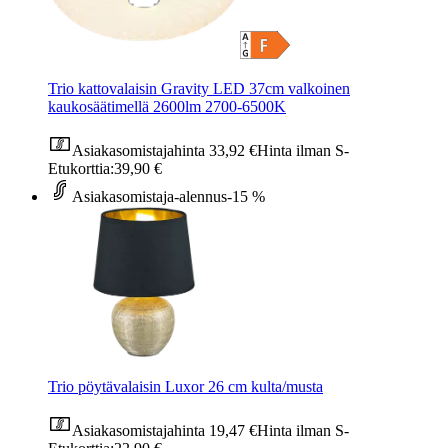
Trio kattovalaisin Gravity LED 37cm valkoinen
kaukosäätimellä 2600lm 2700-6500K
Asiakasomistajahinta
33,92 €
Hinta ilman S-
Etukorttia:
39,90 €
Asiakasomistaja-alennus
-15 %
Trio pöytävalaisin Luxor 26 cm kulta/musta
Asiakasomistajahinta
19,47 €
Hinta ilman S-