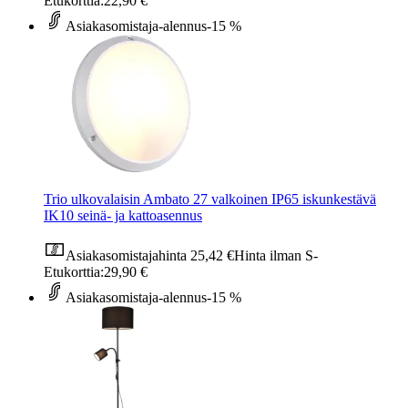
Etukorttia:
22,90 €
Asiakasomistaja-alennus
-15 %
Trio ulkovalaisin Ambato 27 valkoinen IP65 iskunkestävä
IK10 seinä- ja kattoasennus
Asiakasomistajahinta
25,42 €
Hinta ilman S-
Etukorttia:
29,90 €
Asiakasomistaja-alennus
-15 %