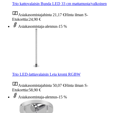
Trio kattovalaisin Bunda LED 33 cm mattamusta/valkoinen
Asiakasomistajahinta
21,17 €
Hinta ilman S-
Etukorttia:
24,90 €
Asiakasomistaja-alennus
-15 %
Trio LED-lattiavalaisin Leia kromi RGBW
Asiakasomistajahinta
50,07 €
Hinta ilman S-
Etukorttia:
58,90 €
Asiakasomistaja-alennus
-15 %