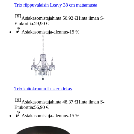
Trio riippuvalaisin Leavy 38 cm mattamusta
Asiakasomistajahinta
50,92 €
Hinta ilman S-
Etukorttia:
59,90 €
Asiakasomistaja-alennus
-15 %
Trio kattokruunu Luster kirkas
Asiakasomistajahinta
48,37 €
Hinta ilman S-
Etukorttia:
56,90 €
Asiakasomistaja-alennus
-15 %