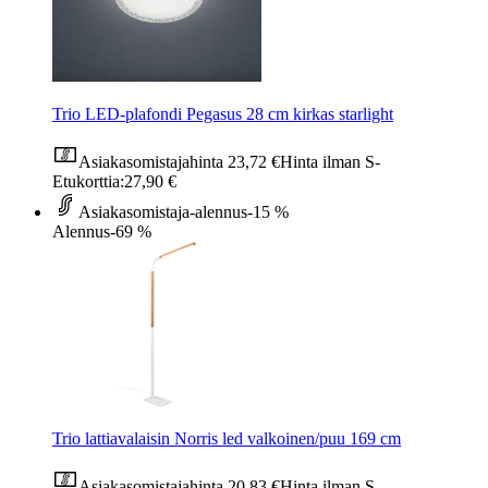
Trio LED-plafondi Pegasus 28 cm kirkas starlight
Asiakasomistajahinta
23,72 €
Hinta ilman S-
Etukorttia:
27,90 €
Asiakasomistaja-alennus
-15 %
Alennus
-69 %
Trio lattiavalaisin Norris led valkoinen/puu 169 cm
Asiakasomistajahinta
20,83 €
Hinta ilman S-