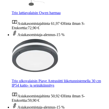
Trio lattiavalaisin Owen harmaa
Asiakasomistajahinta
61,97 €
Hinta ilman S-
Etukorttia:
72,90 €
Asiakasomistaja-alennus
-15 %
Trio ulkovalaisin Piave Antrasiitti liiketunnistemella 30 cm
IP54 katto- ja seinäkiinnitys
Asiakasomistajahinta
50,92 €
Hinta ilman S-
Etukorttia:
59,90 €
Asiakasomistaja-alennus
-15 %