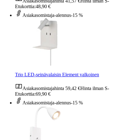
Asiakasomistajahinta
41,57 €
Hinta ilman S-
Etukorttia:
48,90 €
Asiakasomistaja-alennus
-15 %
Trio LED-seinävalaisin Element valkoinen
Asiakasomistajahinta
59,42 €
Hinta ilman S-
Etukorttia:
69,90 €
Asiakasomistaja-alennus
-15 %