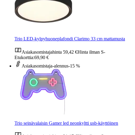
Trio LED-kylpyhuoneplafondi Clarimo 33 cm mattamusta
Asiakasomistajahinta
59,42 €
Hinta ilman S-
Etukorttia:
69,90 €
Asiakasomistaja-alennus
-15 %
Trio seinävalaisin Gamer led neonkyltti usb-käyttöinen