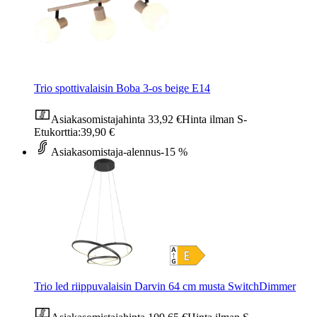
Trio spottivalaisin Boba 3-os beige E14
Asiakasomistajahinta
33,92 €
Hinta ilman S-
Etukorttia:
39,90 €
Asiakasomistaja-alennus
-15 %
Trio led riippuvalaisin Darvin 64 cm musta SwitchDimmer