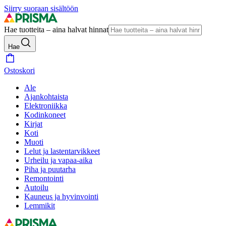
Siirry suoraan sisältöön
Hae tuotteita – aina halvat hinnat
Hae
Ostoskori
Ale
Ajankohtaista
Elektroniikka
Kodinkoneet
Kirjat
Koti
Muoti
Lelut ja lastentarvikkeet
Urheilu ja vapaa-aika
Piha ja puutarha
Remontointi
Autoilu
Kauneus ja hyvinvointi
Lemmikit