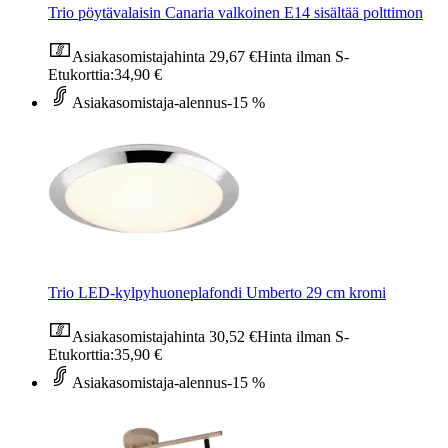
Trio pöytävalaisin Canaria valkoinen E14 sisältää polttimon
Asiakasomistajahinta
29,67 €
Hinta ilman S-
Etukorttia:
34,90 €
Asiakasomistaja-alennus
-15 %
Trio LED-kylpyhuoneplafondi Umberto 29 cm kromi
Asiakasomistajahinta
30,52 €
Hinta ilman S-
Etukorttia:
35,90 €
Asiakasomistaja-alennus
-15 %