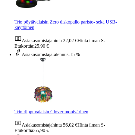
Trio pöytävalaisin Zero diskopallo paristo- sekä USB-
käyttöinen
Asiakasomistajahinta
22,02 €
Hinta ilman S-
Etukorttia:
25,90 €
Asiakasomistaja-alennus
-15 %
Trio riippuvalaisin Clover monivärinen
Asiakasomistajahinta
56,02 €
Hinta ilman S-
Etukorttia:
65,90 €