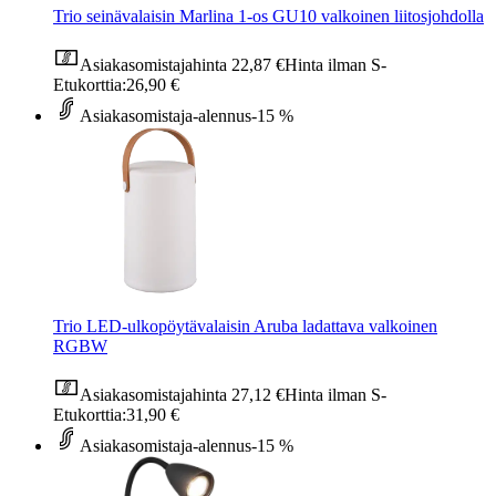
Trio seinävalaisin Marlina 1-os GU10 valkoinen liitosjohdolla
Asiakasomistajahinta
22,87 €
Hinta ilman S-
Etukorttia:
26,90 €
Asiakasomistaja-alennus
-15 %
Trio LED-ulkopöytävalaisin Aruba ladattava valkoinen
RGBW
Asiakasomistajahinta
27,12 €
Hinta ilman S-
Etukorttia:
31,90 €
Asiakasomistaja-alennus
-15 %