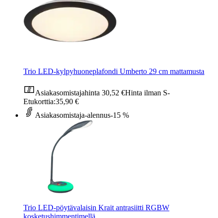
Trio LED-kylpyhuoneplafondi Umberto 29 cm mattamusta
Asiakasomistajahinta
30,52 €
Hinta ilman S-
Etukorttia:
35,90 €
Asiakasomistaja-alennus
-15 %
Trio LED-pöytävalaisin Krait antrasiitti RGBW
kosketushimmentimellä