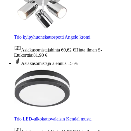
Trio kylpyhuonekattospotti Angelo kromi
Asiakasomistajahinta
69,62 €
Hinta ilman S-
Etukorttia:
81,90 €
Asiakasomistaja-alennus
-15 %
Trio LED-ulkokattovalaisin Kendal musta