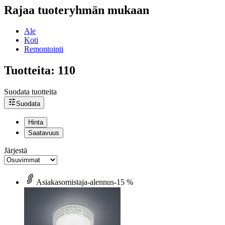
Rajaa tuoteryhmän mukaan
Ale
Koti
Remontointi
Tuotteita: 110
Suodata tuotteita
Suodata
Hinta
Saatavuus
Järjestä
Asiakasomistaja-alennus
-15 %