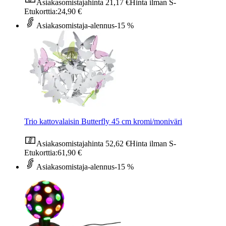
Asiakasomistajahinta
21,17 €
Hinta ilman S-
Etukorttia:
24,90 €
Asiakasomistaja-alennus
-15 %
Trio kattovalaisin Butterfly 45 cm kromi/moniväri
Asiakasomistajahinta
52,62 €
Hinta ilman S-
Etukorttia:
61,90 €
Asiakasomistaja-alennus
-15 %