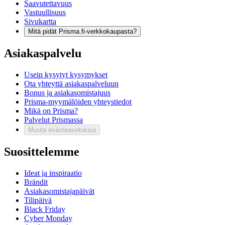
Saavutettavuus
Vastuullisuus
Sivukartta
Mitä pidät Prisma.fi-verkkokaupasta?
Asiakaspalvelu
Usein kysytyt kysymykset
Ota yhteyttä asiakaspalveluun
Bonus ja asiakasomistajuus
Prisma-myymälöiden yhteystiedot
Mikä on Prisma?
Palvelut Prismassa
Muuta evästeasetuksia
Suosittelemme
Ideat ja inspiraatio
Brändit
Asiakasomistajapäivät
Tilipäivä
Black Friday
Cyber Monday