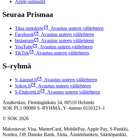
Apple-uutuudet
Seuraa Prismaa
Tilaa uutiskirje
,
Avautuu uuteen välilehteen
Facebook
,
Avautuu uuteen välilehteen
Instagram
,
Avautuu uuteen välilehteen
YouTube
,
Avautuu uuteen välilehteen
TikTok
,
Avautuu uuteen välilehteen
S–ryhmä
S–kaupat.fi
,
Avautuu uuteen välilehteen
Sokos.fi
,
Avautuu uuteen välilehteen
S-Etukortti.fi
,
Avautuu uuteen välilehteen
Ässäkeskus, Fleminginkatu 34, 00510 Helsinki
SOK PL1 00088 S–RYHMÄ,
Y–tunnus 0116323–1
© SOK 2026
Maksutavat
:
Visa, MasterCard, MobilePay, Apple Pay, S-Pankki,
Nordea, OP, Danske Bank, Aktia, Ålandsbanken, Säästöpankki,