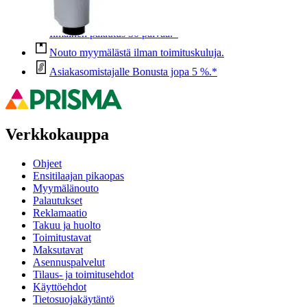
Anna palautetta
,
Avautuu uuteen välilehteen
Ilmainen palautus 30 päivää.*
Nouto myymälästä ilman toimituskuluja.
Asiakasomistajalle Bonusta jopa 5 %.*
Verkkokauppa
Ohjeet
Ensitilaajan pikaopas
Myymälänouto
Palautukset
Reklamaatio
Takuu ja huolto
Toimitustavat
Maksutavat
Asennuspalvelut
Tilaus- ja toimitusehdot
Käyttöehdot
Tietosuojakäytäntö