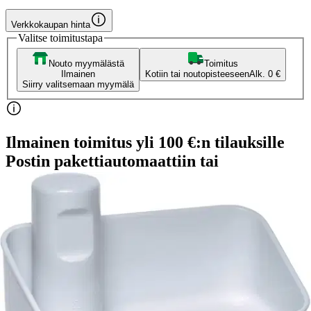
Verkkokaupan hinta
Valitse toimitustapa
Nouto myymälästä
Toimitus
Ilmainen
Kotiin tai noutopisteeseen
Alk. 0 €
Siirry valitsemaan myymälä
Ilmainen toimitus yli 100 €:n tilauksille
Postin pakettiautomaattiin tai
palvelupisteeseen!
Etu ei koske Suuri‑lisäpalvelulla toimitettavia tuotteita.
Tarkista myymäläsaatavuus