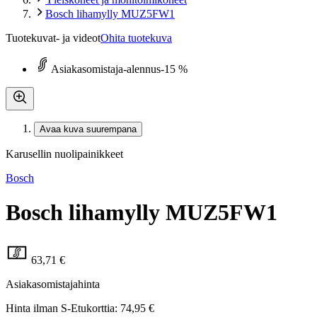
Bosch lihamylly MUZ5FW1
Tuotekuvat- ja videot
Ohita tuotekuva
Asiakasomistaja-alennus
-15 %
Avaa kuva suurempana
Karusellin nuolipainikkeet
Bosch
Bosch lihamylly MUZ5FW1
63,71 €
Asiakasomistajahinta
Hinta ilman S-Etukorttia:
74,95 €