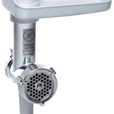
Tuotekuvaus
|Lihan, kalan ja lintujen jauhamiseen|Jauhaa minuutissa 1kg
lihaa|Toimintoja pystyy lisäämään lukuisilla lisäosilla|Sopii MUM5-
yleiskoneisiin
Ominaisuudet
Oletko tyytyväinen tuotetietoihin?
Ovatko tuotetiedot riittävät? Jos tuotetiedoissa on puutteita tai niitä
voisi muuten parantaa, anna palautetta.