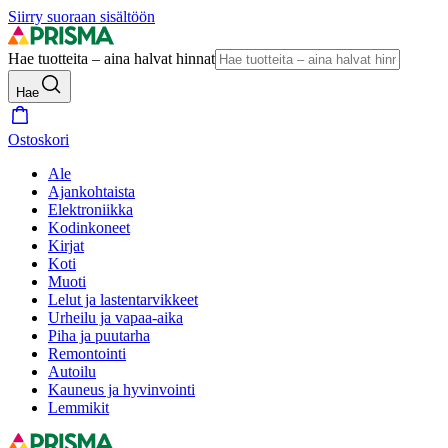
Siirry suoraan sisältöön
Hae tuotteita – aina halvat hinnat
Hae
Ostoskori
Ale
Ajankohtaista
Elektroniikka
Kodinkoneet
Kirjat
Koti
Muoti
Lelut ja lastentarvikkeet
Urheilu ja vapaa-aika
Piha ja puutarha
Remontointi
Autoilu
Kauneus ja hyvinvointi
Lemmikit