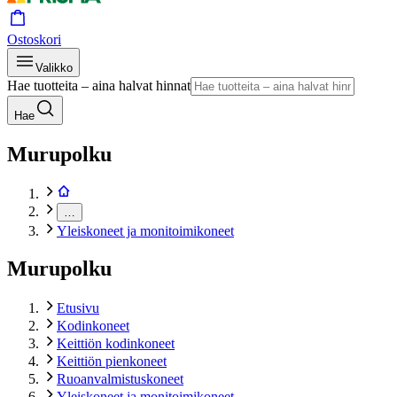
Ostoskori
Valikko
Hae tuotteita – aina halvat hinnat
Hae
Murupolku
…
Yleiskoneet ja monitoimikoneet
Murupolku
Etusivu
Kodinkoneet
Keittiön kodinkoneet
Keittiön pienkoneet
Ruoanvalmistuskoneet
Yleiskoneet ja monitoimikoneet