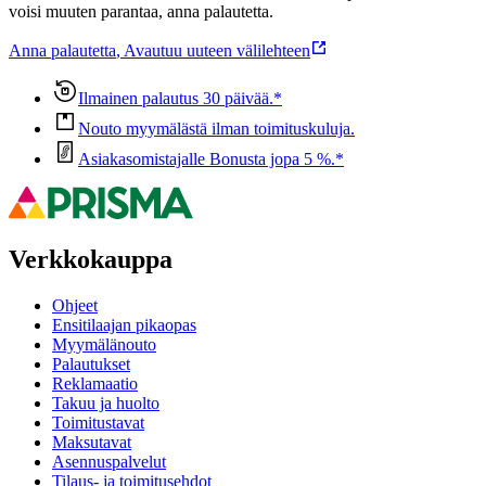
voisi muuten parantaa, anna palautetta.
Anna palautetta
,
Avautuu uuteen välilehteen
Ilmainen palautus 30 päivää.*
Nouto myymälästä ilman toimituskuluja.
Asiakasomistajalle Bonusta jopa 5 %.*
Verkkokauppa
Ohjeet
Ensitilaajan pikaopas
Myymälänouto
Palautukset
Reklamaatio
Takuu ja huolto
Toimitustavat
Maksutavat
Asennuspalvelut
Tilaus- ja toimitusehdot