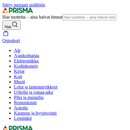
Siirry suoraan sisältöön
Hae tuotteita – aina halvat hinnat
Hae
Ostoskori
Ale
Ajankohtaista
Elektroniikka
Kodinkoneet
Kirjat
Koti
Muoti
Lelut ja lastentarvikkeet
Urheilu ja vapaa-aika
Piha ja puutarha
Remontointi
Autoilu
Kauneus ja hyvinvointi
Lemmikit