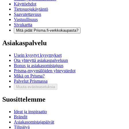
Käyttöehdot
Tietosuojakäytäntö
Saavutettavuus
Vastuullisuus
Sivukartta
Mitä pidät Prisma.fi-verkkokaupasta?
Asiakaspalvelu
Usein kysytyt kysymykset
Ota yhteyttä asiakaspalveluun
Bonus ja asiakasomistajuus
Prisma-myymälöiden yhteystiedot
Mikä on Prisma?
Palvelut Prismassa
Muuta evästeasetuksia
Suosittelemme
Ideat ja inspiraatio
Brändit
Asiakasomistajapäivät
Tilipäivä