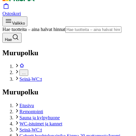
Ostoskori
Valikko
Hae tuotteita – aina halvat hinnat
Hae
Murupolku
…
Seinä-WC:t
Murupolku
Etusivu
Remontointi
Sauna ja kylpyhuone
WC-istuimet ja kannet
Seinä-WC:t
Geberit huuhtelupainike Sigma 20 mattamusta/kromi