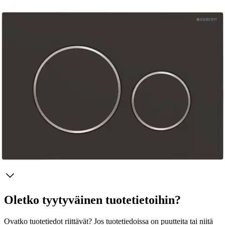
Ei saatavilla
Tuotekuvaus
Geberit-kaksoishuuhtelupainike Sigma 20 -piilohuuhtelusäiliöille.
Äänieristetyt painotangot, pikasäätö ilman työkaluja. Väri:
mattamusta/kromi.
Ominaisuudet
Oletko tyytyväinen tuotetietoihin?
Ovatko tuotetiedot riittävät? Jos tuotetiedoissa on puutteita tai niitä