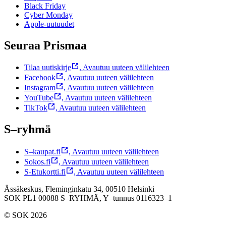
Black Friday
Cyber Monday
Apple-uutuudet
Seuraa Prismaa
Tilaa uutiskirje
,
Avautuu uuteen välilehteen
Facebook
,
Avautuu uuteen välilehteen
Instagram
,
Avautuu uuteen välilehteen
YouTube
,
Avautuu uuteen välilehteen
TikTok
,
Avautuu uuteen välilehteen
S–ryhmä
S–kaupat.fi
,
Avautuu uuteen välilehteen
Sokos.fi
,
Avautuu uuteen välilehteen
S-Etukortti.fi
,
Avautuu uuteen välilehteen
Ässäkeskus, Fleminginkatu 34, 00510 Helsinki
SOK PL1 00088 S–RYHMÄ,
Y–tunnus 0116323–1
© SOK 2026