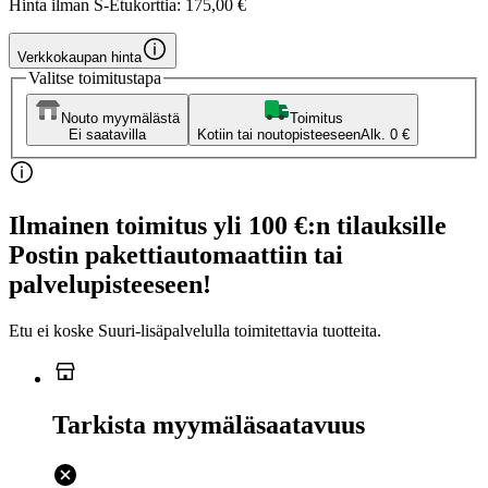
Hinta ilman S-Etukorttia:
175,00 €
Verkkokaupan hinta
Valitse toimitustapa
Nouto myymälästä
Toimitus
Ei saatavilla
Kotiin tai noutopisteeseen
Alk. 0 €
Ilmainen toimitus yli 100 €:n tilauksille
Postin pakettiautomaattiin tai
palvelupisteeseen!
Etu ei koske Suuri‑lisäpalvelulla toimitettavia tuotteita.
Tarkista myymäläsaatavuus