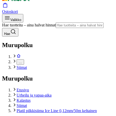
Ostoskori
Valikko
Hae tuotteita – aina halvat hinnat
Hae
Murupolku
…
Siimat
Murupolku
Etusivu
Urheilu ja vapaa-aika
Kalastus
Siimat
Platil pilkkisiima Ice Line 0,12mm/50m keltainen