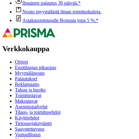
Ilmainen palautus 30 päivää.*
Nouto myymälästä ilman toimituskuluja.
Asiakasomistajalle Bonusta jopa 5 %.*
Verkkokauppa
Ohjeet
Ensitilaajan pikaopas
Myymälänouto
Palautukset
Reklamaatio
Takuu ja huolto
Toimitustavat
Maksutavat
Asennuspalvelut
Tilaus- ja toimitusehdot
Käyttöehdot
Tietosuojakäytäntö
Saavutettavuus
Vastuullisuus