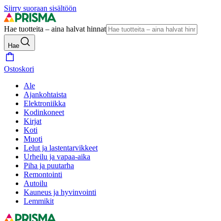
Siirry suoraan sisältöön
Hae tuotteita – aina halvat hinnat
Hae
Ostoskori
Ale
Ajankohtaista
Elektroniikka
Kodinkoneet
Kirjat
Koti
Muoti
Lelut ja lastentarvikkeet
Urheilu ja vapaa-aika
Piha ja puutarha
Remontointi
Autoilu
Kauneus ja hyvinvointi
Lemmikit