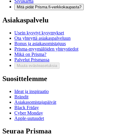
Sivukartta
Mitä pidät Prisma.fi-verkkokaupasta?
Asiakaspalvelu
Usein kysytyt kysymykset
Ota yhteyttä asiakaspalveluun
Bonus ja asiakasomistajuus
Prisma-myymälöiden yhteystiedot
Mikä on Prisma?
Palvelut Prismassa
Muuta evästeasetuksia
Suosittelemme
Ideat ja inspiraatio
Brändit
Asiakasomistajapäivät
Black Friday
Cyber Monday
Apple-uutuudet
Seuraa Prismaa