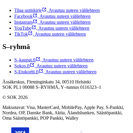
Tilaa uutiskirje
,
Avautuu uuteen välilehteen
Facebook
,
Avautuu uuteen välilehteen
Instagram
,
Avautuu uuteen välilehteen
YouTube
,
Avautuu uuteen välilehteen
TikTok
,
Avautuu uuteen välilehteen
S–ryhmä
S–kaupat.fi
,
Avautuu uuteen välilehteen
Sokos.fi
,
Avautuu uuteen välilehteen
S-Etukortti.fi
,
Avautuu uuteen välilehteen
Ässäkeskus, Fleminginkatu 34, 00510 Helsinki
SOK PL1 00088 S–RYHMÄ,
Y–tunnus 0116323–1
© SOK 2026
Maksutavat
:
Visa, MasterCard, MobilePay, Apple Pay, S-Pankki,
Nordea, OP, Danske Bank, Aktia, Ålandsbanken, Säästöpankki,
Oma Säästöpankki, POP Pankki, Walley