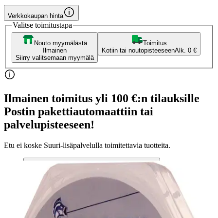
Verkkokaupan hinta
Valitse toimitustapa
Nouto myymälästä
Toimitus
Ilmainen
Kotiin tai noutopisteeseen
Alk. 0 €
Siirry valitsemaan myymälä
Ilmainen toimitus yli 100 €:n tilauksille
Postin pakettiautomaattiin tai
palvelupisteeseen!
Etu ei koske Suuri‑lisäpalvelulla toimitettavia tuotteita.
Tarkista myymäläsaatavuus