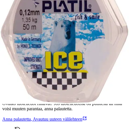
Tuotekuvaus
Erityisesti talvikalastukseen suunniteltu monofiilisiima.
Ominaisuudet
Oletko tyytyväinen tuotetietoihin?
Ovatko tuotetiedot riittävät? Jos tuotetiedoissa on puutteita tai niitä
voisi muuten parantaa, anna palautetta.
Anna palautetta
,
Avautuu uuteen välilehteen