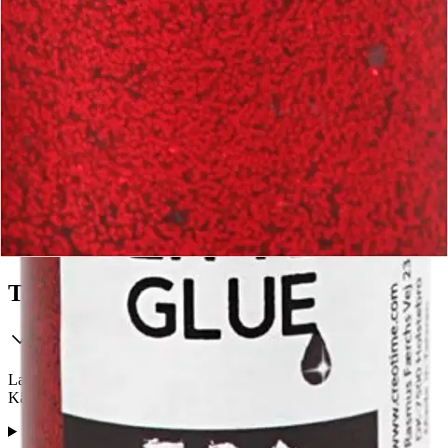
Postin pakettiautomaattiin tai
palvelupisteeseen!
Etu ei koske Suuri‑lisäpalvelulla toimitettavia tuotteita.
Tarkista myymäläsaatavuus
Tuotekuvaus
Laadukas kimalleliima, joka sopii askarteluun ja koristeluun.
Kätevällä piirustuskärjellä