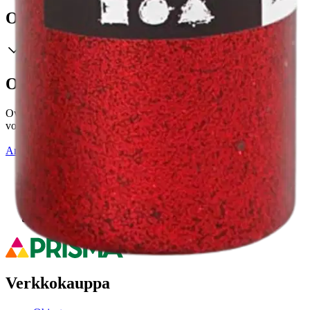
Ominaisuudet
Oletko tyytyväinen tuotetietoihin?
Ovatko tuotetiedot riittävät? Jos tuotetiedoissa on puutteita tai niitä
voisi muuten parantaa, anna palautetta.
Anna palautetta
,
Avautuu uuteen välilehteen
Ilmainen palautus 30 päivää.*
Nouto myymälästä ilman toimituskuluja.
Asiakasomistajalle Bonusta jopa 5 %.*
Verkkokauppa