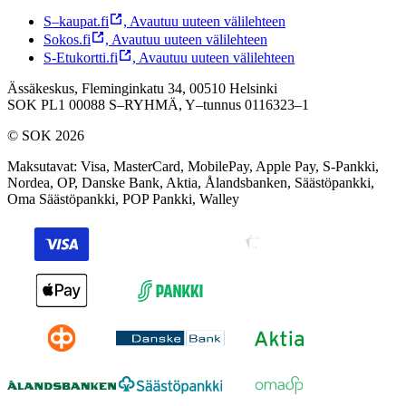
S–kaupat.fi
,
Avautuu uuteen välilehteen
Sokos.fi
,
Avautuu uuteen välilehteen
S-Etukortti.fi
,
Avautuu uuteen välilehteen
Ässäkeskus, Fleminginkatu 34, 00510 Helsinki
SOK PL1 00088 S–RYHMÄ,
Y–tunnus 0116323–1
© SOK 2026
Maksutavat
:
Visa, MasterCard, MobilePay, Apple Pay, S-Pankki,
Nordea, OP, Danske Bank, Aktia, Ålandsbanken, Säästöpankki,
Oma Säästöpankki, POP Pankki, Walley