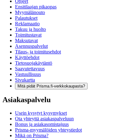
Ohjeet
Ensitilaajan pikaopas
Myymälänouto
Palautukset
Reklamaatio
Takuu ja huolto
Toimitustavat
Maksutavat
Asennuspalvelut
Tilaus- ja toimitusehdot
Käyttöehdot
Tietosuojakäytäntö
Saavutettavuus
Vastuullisuus
Sivukartta
Mitä pidät Prisma.fi-verkkokaupasta?
Asiakaspalvelu
Usein kysytyt kysymykset
Ota yhteyttä asiakaspalveluun
Bonus ja asiakasomistajuus
Prisma-myymälöiden yhteystiedot
Mikä on Prisma?