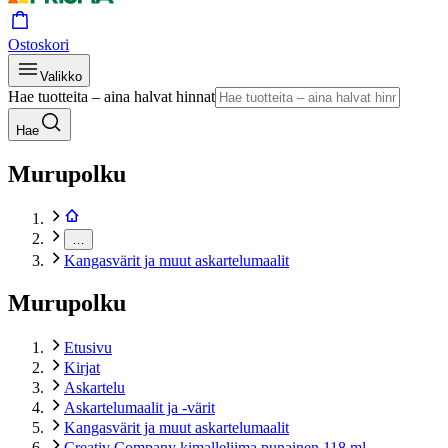
Ostoskori
Valikko
Hae tuotteita – aina halvat hinnat
Hae
Murupolku
…
Kangasvärit ja muut askartelumaalit
Murupolku
Etusivu
Kirjat
Askartelu
Askartelumaalit ja -värit
Kangasvärit ja muut askartelumaalit
Creativ Company kimalleliima punainen 118 ml