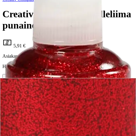
Creativ Company kimalleliima
punainen 118 ml
5,91 €
Asiakasomistajahinta
Hinta ilman S-Etukorttia:
6,95 €
Verkkokaupan hinta
Valitse toimitustapa
Nouto myymälästä
Toimitus
Ilmainen
Kotiin tai noutopisteeseen
Alk. 0 €
Siirry valitsemaan myymälä
Ilmainen toimitus yli 100 €:n tilauksille