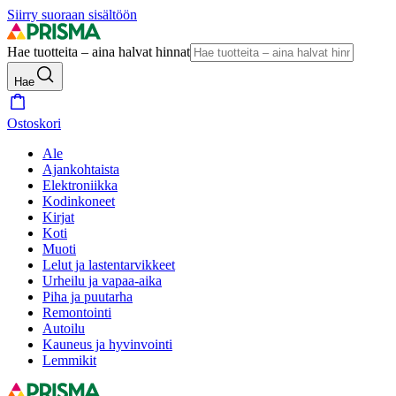
Siirry suoraan sisältöön
Hae tuotteita – aina halvat hinnat
Hae
Ostoskori
Ale
Ajankohtaista
Elektroniikka
Kodinkoneet
Kirjat
Koti
Muoti
Lelut ja lastentarvikkeet
Urheilu ja vapaa-aika
Piha ja puutarha
Remontointi
Autoilu
Kauneus ja hyvinvointi
Lemmikit