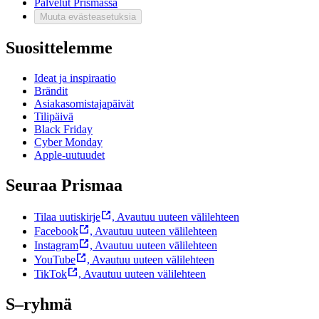
Palvelut Prismassa
Muuta evästeasetuksia
Suosittelemme
Ideat ja inspiraatio
Brändit
Asiakasomistajapäivät
Tilipäivä
Black Friday
Cyber Monday
Apple-uutuudet
Seuraa Prismaa
Tilaa uutiskirje
,
Avautuu uuteen välilehteen
Facebook
,
Avautuu uuteen välilehteen
Instagram
,
Avautuu uuteen välilehteen
YouTube
,
Avautuu uuteen välilehteen
TikTok
,
Avautuu uuteen välilehteen
S–ryhmä