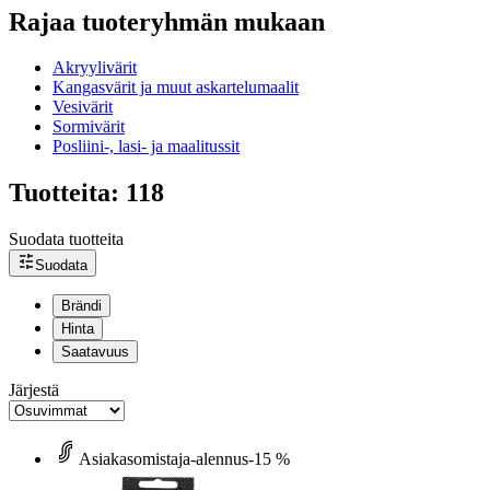
Rajaa tuoteryhmän mukaan
Akryylivärit
Kangasvärit ja muut askartelumaalit
Vesivärit
Sormivärit
Posliini-, lasi- ja maalitussit
Tuotteita: 118
Suodata tuotteita
Suodata
Brändi
Hinta
Saatavuus
Järjestä
Asiakasomistaja-alennus
-15 %