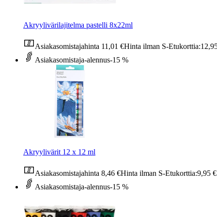
Akryylivärilajitelma pastelli 8x22ml
Asiakasomistajahinta
11,01 €
Hinta ilman S-Etukorttia:
12,9
Asiakasomistaja-alennus
-15 %
Akryylivärit 12 x 12 ml
Asiakasomistajahinta
8,46 €
Hinta ilman S-Etukorttia:
9,95 €
Asiakasomistaja-alennus
-15 %