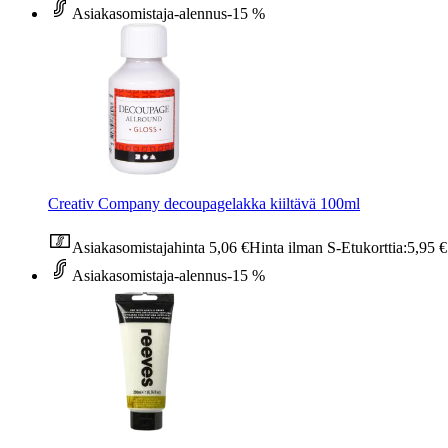
Asiakasomistaja-alennus
-15 %
Creativ Company decoupagelakka kiiltävä 100ml
Asiakasomistajahinta
5,06 €
Hinta ilman S-Etukorttia:
5,95 €
Asiakasomistaja-alennus
-15 %