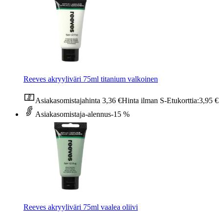
Reeves akryyliväri 75ml titanium valkoinen
Asiakasomistajahinta
3,36 €
Hinta ilman S-Etukorttia:
3,95 €
Asiakasomistaja-alennus
-15 %
Reeves akryyliväri 75ml vaalea oliivi