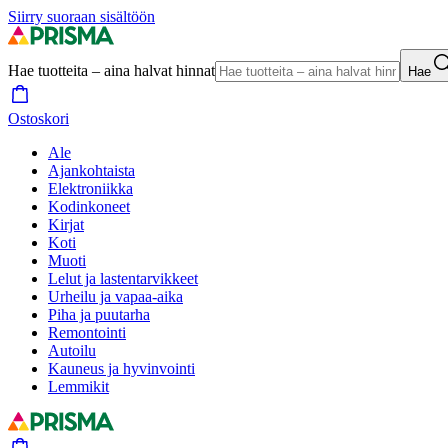
Siirry suoraan sisältöön
Hae tuotteita – aina halvat hinnat
Hae
Ostoskori
Ale
Ajankohtaista
Elektroniikka
Kodinkoneet
Kirjat
Koti
Muoti
Lelut ja lastentarvikkeet
Urheilu ja vapaa-aika
Piha ja puutarha
Remontointi
Autoilu
Kauneus ja hyvinvointi
Lemmikit