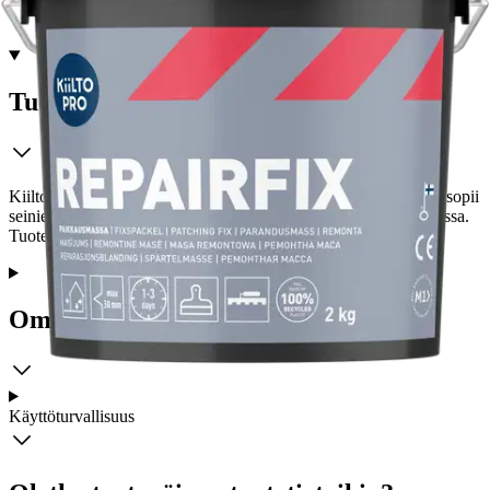
Tuotekuvaus
Kiilto Pro Repairfix on sementtipohjainen paikkausmassa, joka sopii
seinien ja lattioiden paikkauksiin ja tasoituksiin sisä- ja ulkotiloissa.
Tuote soveltuu myös keraamisten laattojen kiinnittämiseen.
Ominaisuudet
Käyttöturvallisuus