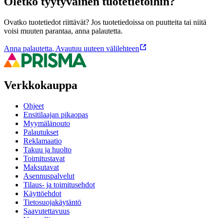
Oletko tyytyväinen tuotetietoihin?
Ovatko tuotetiedot riittävät? Jos tuotetiedoissa on puutteita tai niitä
voisi muuten parantaa, anna palautetta.
Anna palautetta
,
Avautuu uuteen välilehteen
Verkkokauppa
Ohjeet
Ensitilaajan pikaopas
Myymälänouto
Palautukset
Reklamaatio
Takuu ja huolto
Toimitustavat
Maksutavat
Asennuspalvelut
Tilaus- ja toimitusehdot
Käyttöehdot
Tietosuojakäytäntö
Saavutettavuus