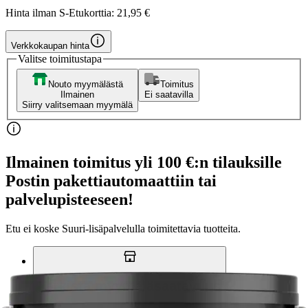
Hinta ilman S-Etukorttia:
21,95 €
Verkkokaupan hinta
Valitse toimitustapa
Nouto myymälästä
Toimitus
Ilmainen
Ei saatavilla
Siirry valitsemaan myymälä
Ilmainen toimitus yli 100 €:n tilauksille
Postin pakettiautomaattiin tai
palvelupisteeseen!
Etu ei koske Suuri‑lisäpalvelulla toimitettavia tuotteita.
Tarkista myymäläsaatavuus