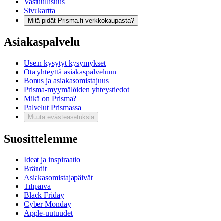
Vastuullisuus
Sivukartta
Mitä pidät Prisma.fi-verkkokaupasta?
Asiakaspalvelu
Usein kysytyt kysymykset
Ota yhteyttä asiakaspalveluun
Bonus ja asiakasomistajuus
Prisma-myymälöiden yhteystiedot
Mikä on Prisma?
Palvelut Prismassa
Muuta evästeasetuksia
Suosittelemme
Ideat ja inspiraatio
Brändit
Asiakasomistajapäivät
Tilipäivä
Black Friday
Cyber Monday
Apple-uutuudet