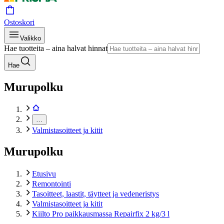
Ostoskori
Valikko
Hae tuotteita – aina halvat hinnat
Hae
Murupolku
…
Valmistasoitteet ja kitit
Murupolku
Etusivu
Remontointi
Tasoitteet, laastit, täytteet ja vedeneristys
Valmistasoitteet ja kitit
Kiilto Pro paikkausmassa Repairfix 2 kg/3 l