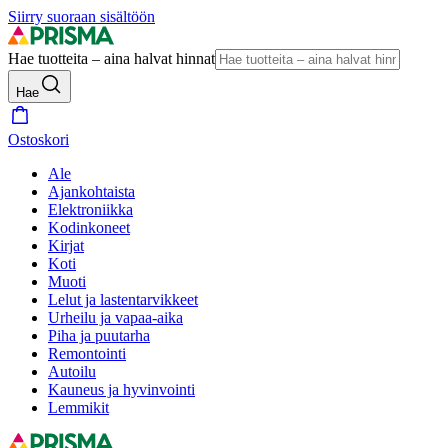
Siirry suoraan sisältöön
Hae tuotteita – aina halvat hinnat
Hae
Ostoskori
Ale
Ajankohtaista
Elektroniikka
Kodinkoneet
Kirjat
Koti
Muoti
Lelut ja lastentarvikkeet
Urheilu ja vapaa-aika
Piha ja puutarha
Remontointi
Autoilu
Kauneus ja hyvinvointi
Lemmikit