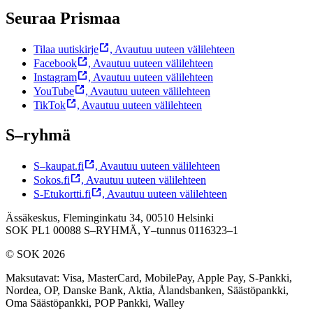
Seuraa Prismaa
Tilaa uutiskirje
,
Avautuu uuteen välilehteen
Facebook
,
Avautuu uuteen välilehteen
Instagram
,
Avautuu uuteen välilehteen
YouTube
,
Avautuu uuteen välilehteen
TikTok
,
Avautuu uuteen välilehteen
S–ryhmä
S–kaupat.fi
,
Avautuu uuteen välilehteen
Sokos.fi
,
Avautuu uuteen välilehteen
S-Etukortti.fi
,
Avautuu uuteen välilehteen
Ässäkeskus, Fleminginkatu 34, 00510 Helsinki
SOK PL1 00088 S–RYHMÄ,
Y–tunnus 0116323–1
© SOK 2026
Maksutavat
:
Visa, MasterCard, MobilePay, Apple Pay, S-Pankki,
Nordea, OP, Danske Bank, Aktia, Ålandsbanken, Säästöpankki,
Oma Säästöpankki, POP Pankki, Walley