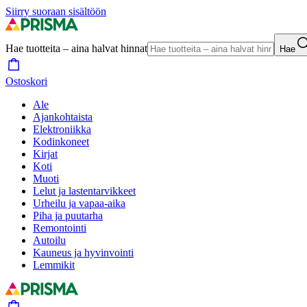
Siirry suoraan sisältöön
Hae tuotteita – aina halvat hinnat
Hae
Ostoskori
Ale
Ajankohtaista
Elektroniikka
Kodinkoneet
Kirjat
Koti
Muoti
Lelut ja lastentarvikkeet
Urheilu ja vapaa-aika
Piha ja puutarha
Remontointi
Autoilu
Kauneus ja hyvinvointi
Lemmikit