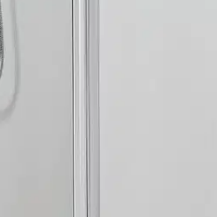
n läpivientiä varten. Tuotteen kätisyys on vaihdettavissa