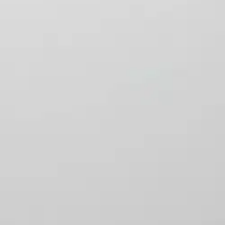
Nouto myymälästä
Toimitus
Ilmainen
Ei saatavilla
Siirry valitsemaan myymälä
Ilmainen toimitus yli 100 €:n tilauksille Po
Etu ei koske Suuri‑lisäpalvelulla toimitettavia tuotteita.
Tarkista myymäläsaatavuus
Tuotekuvaus