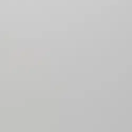
PISARA 4 kaareva suihkuseinä on 6 mm karkaistua lasia ja profiili on 
asennusvaiheessa. Vakiovarusteena nuppivedin ja laahustiiviste.
Ominaisuudet
Oletko tyytyväinen tuotetietoihin?
Ovatko tuotetiedot riittävät? Jos tuotetiedoissa on puutteita tai niitä v
Anna palautetta
,
Avautuu uuteen välilehteen
Verkkokauppa
Ohjeet
Ensitilaajan pikaopas
Myymälänouto