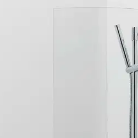
reva 75 cm kirkas, matta profiili