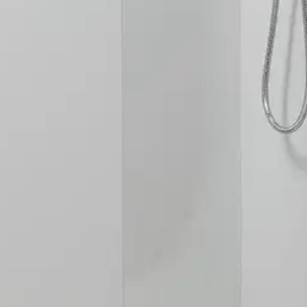
matta-alumiinia. Suihkuseinässä on nostosarana sekä 25 mm tilaa putkie
oisi muuten parantaa, anna palautetta.