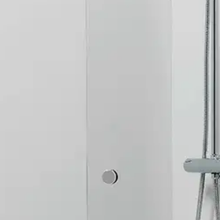
stin pakettiautomaattiin tai palvelupisteesee