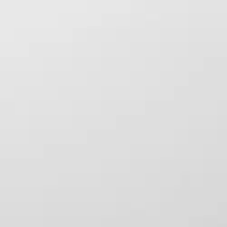
Asiakasomistaja-alennus
-15 %
Avaa kuva suurempana
Karusellin nuolipainikkeet
Vihtan
Vihtan suihkuseinä Pisara 4 kaa
191,25 €
Asiakasomistajahinta
Hinta ilman S-Etukorttia:
225,00 €
Verkkokaupan hinta
Valitse toimitustapa