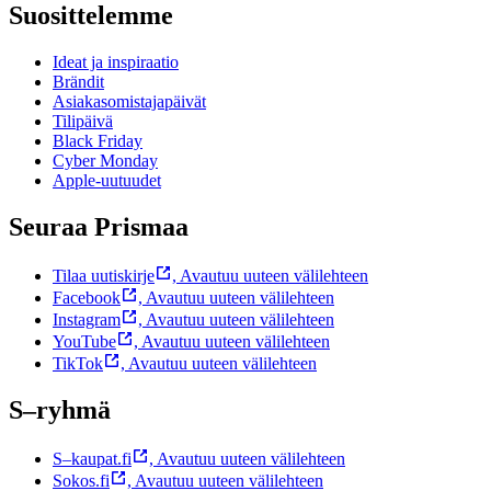
Suosittelemme
Ideat ja inspiraatio
Brändit
Asiakasomistajapäivät
Tilipäivä
Black Friday
Cyber Monday
Apple-uutuudet
Seuraa Prismaa
Tilaa uutiskirje
,
Avautuu uuteen välilehteen
Facebook
,
Avautuu uuteen välilehteen
Instagram
,
Avautuu uuteen välilehteen
YouTube
,
Avautuu uuteen välilehteen
TikTok
,
Avautuu uuteen välilehteen
S–ryhmä
S–kaupat.fi
,
Avautuu uuteen välilehteen
Sokos.fi
,
Avautuu uuteen välilehteen