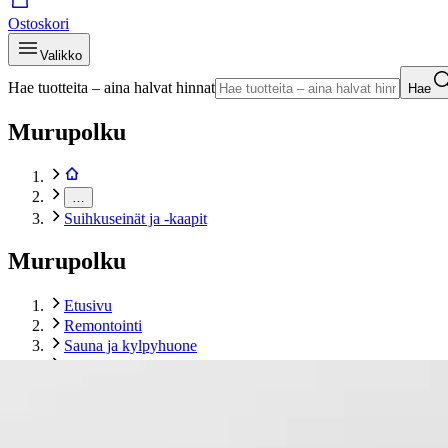
Ostoskori
Valikko
Hae tuotteita – aina halvat hinnat
Hae
Murupolku
…
Suihkuseinät ja -kaapit
Murupolku
Etusivu
Remontointi
Sauna ja kylpyhuone
Suihkuseinät ja -kaapit
Vihtan suihkuseinä Pisara 4 kaareva 75 cm kirkas, matta profi
Tuotekuvat- ja videot
Ohita tuotekuva