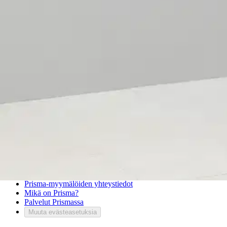
Palautukset
Reklamaatio
Takuu ja huolto
Toimitustavat
Maksutavat
Asennuspalvelut
Tilaus- ja toimitusehdot
Käyttöehdot
Tietosuojakäytäntö
Saavutettavuus
Vastuullisuus
Sivukartta
Mitä pidät Prisma.fi-verkkokaupasta?
Asiakaspalvelu
Usein kysytyt kysymykset
Ota yhteyttä asiakaspalveluun
Bonus ja asiakasomistajuus
Prisma-myymälöiden yhteystiedot
Mikä on Prisma?
Palvelut Prismassa
Muuta evästeasetuksia