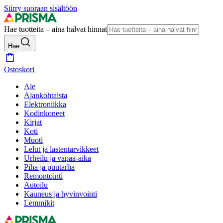
Siirry suoraan sisältöön
Hae tuotteita – aina halvat hinnat
Hae
Ostoskori
Ale
Ajankohtaista
Elektroniikka
Kodinkoneet
Kirjat
Koti
Muoti
Lelut ja lastentarvikkeet
Urheilu ja vapaa-aika
Piha ja puutarha
Remontointi
Autoilu
Kauneus ja hyvinvointi
Lemmikit