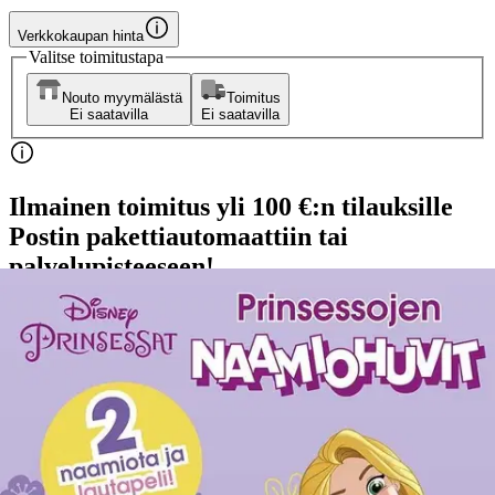
Verkkokaupan hinta
Valitse toimitustapa
Nouto myymälästä
Toimitus
Ei saatavilla
Ei saatavilla
Ilmainen toimitus yli 100 €:n tilauksille
Postin pakettiautomaattiin tai
palvelupisteeseen!
Etu ei koske Suuri‑lisäpalvelulla toimitettavia tuotteita.
Tarkista myymäläsaatavuus