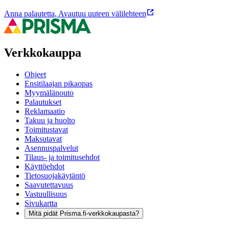
Anna palautetta
,
Avautuu uuteen välilehteen
Verkkokauppa
Ohjeet
Ensitilaajan pikaopas
Myymälänouto
Palautukset
Reklamaatio
Takuu ja huolto
Toimitustavat
Maksutavat
Asennuspalvelut
Tilaus- ja toimitusehdot
Käyttöehdot
Tietosuojakäytäntö
Saavutettavuus
Vastuullisuus
Sivukartta
Mitä pidät Prisma.fi-verkkokaupasta?