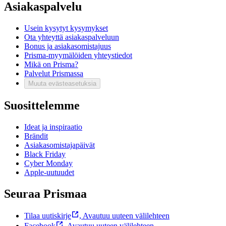
Asiakaspalvelu
Usein kysytyt kysymykset
Ota yhteyttä asiakaspalveluun
Bonus ja asiakasomistajuus
Prisma-myymälöiden yhteystiedot
Mikä on Prisma?
Palvelut Prismassa
Muuta evästeasetuksia
Suosittelemme
Ideat ja inspiraatio
Brändit
Asiakasomistajapäivät
Black Friday
Cyber Monday
Apple-uutuudet
Seuraa Prismaa
Tilaa uutiskirje
,
Avautuu uuteen välilehteen
Facebook
,
Avautuu uuteen välilehteen