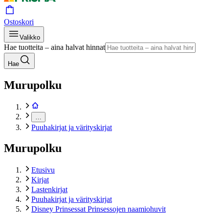
Ostoskori
Valikko
Hae tuotteita – aina halvat hinnat
Hae
Murupolku
…
Puuhakirjat ja värityskirjat
Murupolku
Etusivu
Kirjat
Lastenkirjat
Puuhakirjat ja värityskirjat
Disney Prinsessat Prinsessojen naamiohuvit