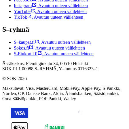
Instagram
,
Avautuu uuteen välilehteen
YouTube
,
Avautuu uuteen välilehteen
TikTok
,
Avautuu uuteen välilehteen
S–ryhmä
S–kaupat.fi
,
Avautuu uuteen välilehteen
Sokos.fi
,
Avautuu uuteen välilehteen
S-Etukortti.fi
,
Avautuu uuteen välilehteen
Ässäkeskus, Fleminginkatu 34, 00510 Helsinki
SOK PL1 00088 S–RYHMÄ,
Y–tunnus 0116323–1
© SOK 2026
Maksutavat
:
Visa, MasterCard, MobilePay, Apple Pay, S-Pankki,
Nordea, OP, Danske Bank, Aktia, Ålandsbanken, Säästöpankki,
Oma Säästöpankki, POP Pankki, Walley