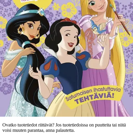
Ei saatavilla
Tuotekuvaus
Disney Prinsessat -aiheinen puuha- ja värityskirja leikki-ikäisille,
jossa on mukana kaksi erilaista naamiota sekä peli ohjeineen.
Kannessa kimalle.
Ominaisuudet
Oletko tyytyväinen tuotetietoihin?
Ovatko tuotetiedot riittävät? Jos tuotetiedoissa on puutteita tai niitä
voisi muuten parantaa, anna palautetta.