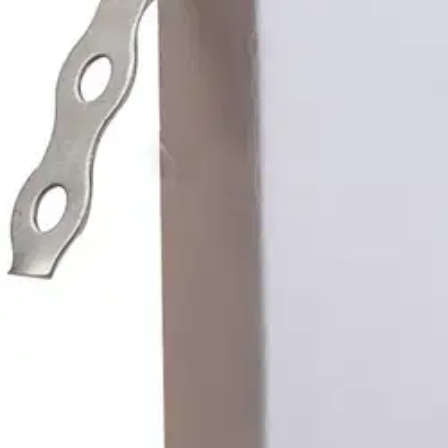
Valitse toimitustapa
Nouto myymälästä
Toimitus
Ei saatavilla
Kotiin tai noutopisteeseen
Alk. 0 €
Ilmainen toimitus yli 100 €:n tilauksille Po
Etu ei koske Suuri‑lisäpalvelulla toimitettavia tuotteita.
Tarkista myymäläsaatavuus
Ei saatavilla
Tuotekuvaus