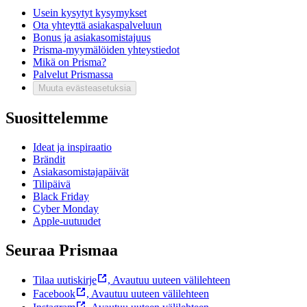
Usein kysytyt kysymykset
Ota yhteyttä asiakaspalveluun
Bonus ja asiakasomistajuus
Prisma-myymälöiden yhteystiedot
Mikä on Prisma?
Palvelut Prismassa
Muuta evästeasetuksia
Suosittelemme
Ideat ja inspiraatio
Brändit
Asiakasomistajapäivät
Tilipäivä
Black Friday
Cyber Monday
Apple-uutuudet
Seuraa Prismaa
Tilaa uutiskirje
,
Avautuu uuteen välilehteen
Facebook
,
Avautuu uuteen välilehteen