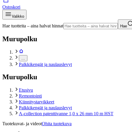
Ostoskori
Valikko
Hae tuotteita – aina halvat hinnat
Hae
Murupolku
…
Palkkikengät ja naulauslevyt
Murupolku
Etusivu
Remontointi
Kiinnitystarvikkeet
Palkkikengät ja naulauslevyt
A-collection patenttivanne 1,0 x 26 mm 10 m HST
Tuotekuvat- ja videot
Ohita tuotekuva