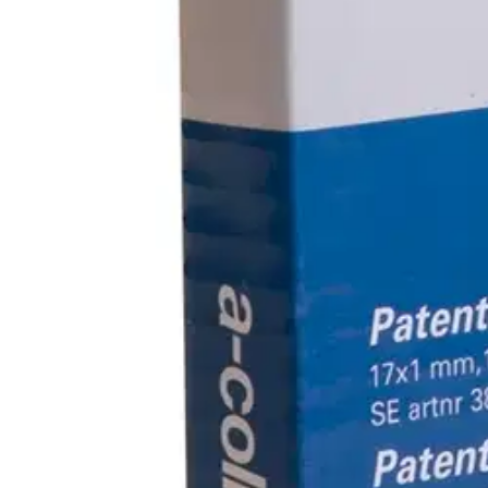
Teräksisen patenttivanteen pituus on 10 metriä. Toimitetaan käteväss
Ominaisuudet
Oletko tyytyväinen tuotetietoihin?
Ovatko tuotetiedot riittävät? Jos tuotetiedoissa on puutteita tai niitä v
Anna palautetta
,
Avautuu uuteen välilehteen
Ilmainen palautus 30 päivää.*
Nouto myymälästä ilman toimituskuluja.
Asiakasomistajalle Bonusta jopa 5 %.*