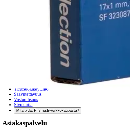
Verkkokauppa
Ohjeet
Ensitilaajan pikaopas
Myymälänouto
Palautukset
Reklamaatio
Takuu ja huolto
Toimitustavat
Maksutavat
Asennuspalvelut
Tilaus- ja toimitusehdot
Käyttöehdot
Tietosuojakäytäntö
Saavutettavuus
Vastuullisuus
Sivukartta
Mitä pidät Prisma.fi-verkkokaupasta?
Asiakaspalvelu