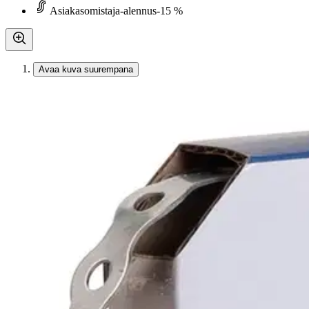
Asiakasomistaja-alennus
-15 %
Avaa kuva suurempana
Karusellin nuolipainikkeet
A-collection
A-collection patenttivanne 1,0
46,33 €
Asiakasomistajahinta
5,45 €/m
Hinta ilman S-Etukorttia:
54,50 €
Verkkokaupan hinta