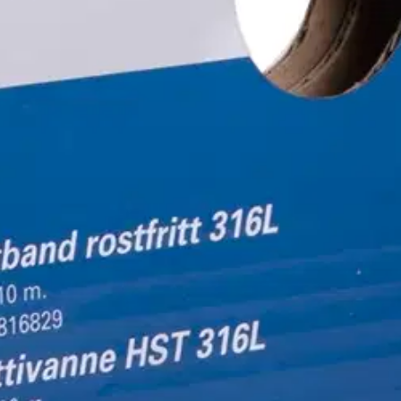
ä pahvipakkauksessa.
oisi muuten parantaa, anna palautetta.