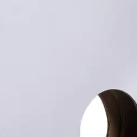
stin pakettiautomaattiin tai palvelupisteesee