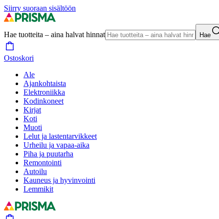
Siirry suoraan sisältöön
Hae tuotteita – aina halvat hinnat
Hae
Ostoskori
Ale
Ajankohtaista
Elektroniikka
Kodinkoneet
Kirjat
Koti
Muoti
Lelut ja lastentarvikkeet
Urheilu ja vapaa-aika
Piha ja puutarha
Remontointi
Autoilu
Kauneus ja hyvinvointi
Lemmikit