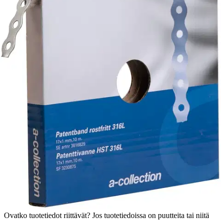
Ei saatavilla
Tuotekuvaus
Teräksisen patenttivanteen pituus on 10 metriä. Toimitetaan
kätevässä pahvipakkauksessa.
Ominaisuudet
Oletko tyytyväinen tuotetietoihin?
Ovatko tuotetiedot riittävät? Jos tuotetiedoissa on puutteita tai niitä