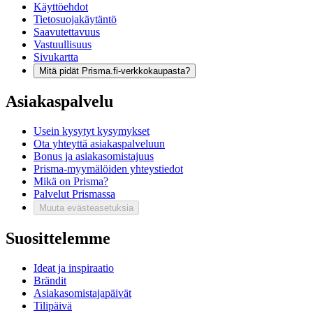
Käyttöehdot
Tietosuojakäytäntö
Saavutettavuus
Vastuullisuus
Sivukartta
Mitä pidät Prisma.fi-verkkokaupasta?
Asiakaspalvelu
Usein kysytyt kysymykset
Ota yhteyttä asiakaspalveluun
Bonus ja asiakasomistajuus
Prisma-myymälöiden yhteystiedot
Mikä on Prisma?
Palvelut Prismassa
Muuta evästeasetuksia
Suosittelemme
Ideat ja inspiraatio
Brändit
Asiakasomistajapäivät
Tilipäivä