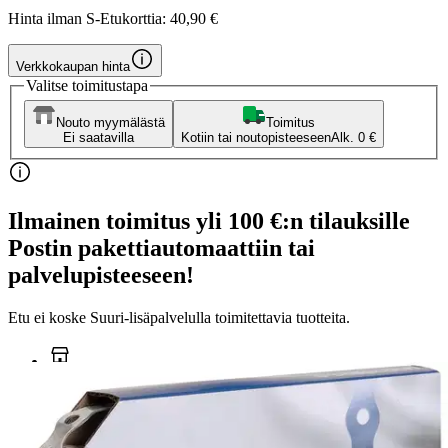
Hinta ilman S-Etukorttia:
40,90 €
Verkkokaupan hinta
Valitse toimitustapa
Nouto myymälästä
Toimitus
Ei saatavilla
Kotiin tai noutopisteeseen
Alk. 0 €
Ilmainen toimitus yli 100 €:n tilauksille
Postin pakettiautomaattiin tai
palvelupisteeseen!
Etu ei koske Suuri‑lisäpalvelulla toimitettavia tuotteita.
Tarkista myymäläsaatavuus