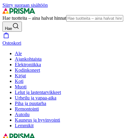
Siirry suoraan sisältöön
Hae tuotteita – aina halvat hinnat
Hae
Ostoskori
Ale
Ajankohtaista
Elektroniikka
Kodinkoneet
Kirjat
Koti
Muoti
Lelut ja lastentarvikkeet
Urheilu ja vapaa-aika
Piha ja puutarha
Remontointi
Autoilu
Kauneus ja hyvinvointi
Lemmikit