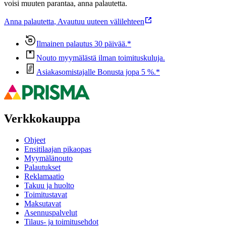
voisi muuten parantaa, anna palautetta.
Anna palautetta
,
Avautuu uuteen välilehteen
Ilmainen palautus 30 päivää.*
Nouto myymälästä ilman toimituskuluja.
Asiakasomistajalle Bonusta jopa 5 %.*
Verkkokauppa
Ohjeet
Ensitilaajan pikaopas
Myymälänouto
Palautukset
Reklamaatio
Takuu ja huolto
Toimitustavat
Maksutavat
Asennuspalvelut
Tilaus- ja toimitusehdot