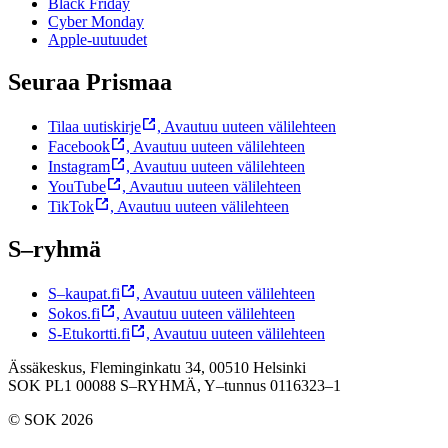
Black Friday
Cyber Monday
Apple-uutuudet
Seuraa Prismaa
Tilaa uutiskirje
,
Avautuu uuteen välilehteen
Facebook
,
Avautuu uuteen välilehteen
Instagram
,
Avautuu uuteen välilehteen
YouTube
,
Avautuu uuteen välilehteen
TikTok
,
Avautuu uuteen välilehteen
S–ryhmä
S–kaupat.fi
,
Avautuu uuteen välilehteen
Sokos.fi
,
Avautuu uuteen välilehteen
S-Etukortti.fi
,
Avautuu uuteen välilehteen
Ässäkeskus, Fleminginkatu 34, 00510 Helsinki
SOK PL1 00088 S–RYHMÄ,
Y–tunnus 0116323–1
© SOK 2026