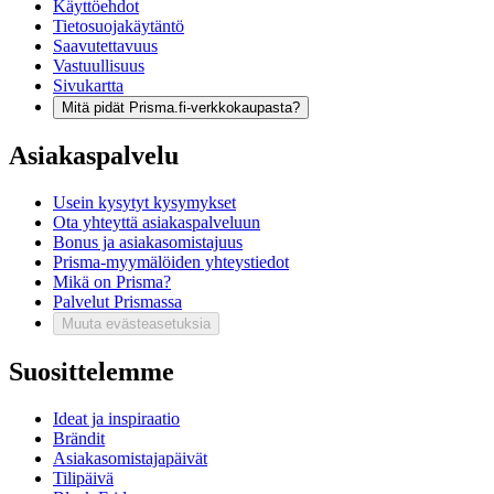
Käyttöehdot
Tietosuojakäytäntö
Saavutettavuus
Vastuullisuus
Sivukartta
Mitä pidät Prisma.fi-verkkokaupasta?
Asiakaspalvelu
Usein kysytyt kysymykset
Ota yhteyttä asiakaspalveluun
Bonus ja asiakasomistajuus
Prisma-myymälöiden yhteystiedot
Mikä on Prisma?
Palvelut Prismassa
Muuta evästeasetuksia
Suosittelemme
Ideat ja inspiraatio
Brändit
Asiakasomistajapäivät
Tilipäivä