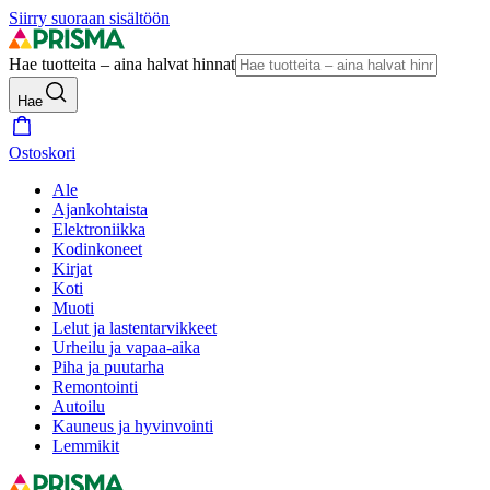
Siirry suoraan sisältöön
Hae tuotteita – aina halvat hinnat
Hae
Ostoskori
Ale
Ajankohtaista
Elektroniikka
Kodinkoneet
Kirjat
Koti
Muoti
Lelut ja lastentarvikkeet
Urheilu ja vapaa-aika
Piha ja puutarha
Remontointi
Autoilu
Kauneus ja hyvinvointi
Lemmikit