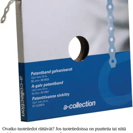
Tuotekuvaus
Sinkityn patenttivanteen pituus on 25 metriä. Toimitetaan kätevässä
pahvipakkauksessa.
Ominaisuudet
Oletko tyytyväinen tuotetietoihin?
Ovatko tuotetiedot riittävät? Jos tuotetiedoissa on puutteita tai niitä