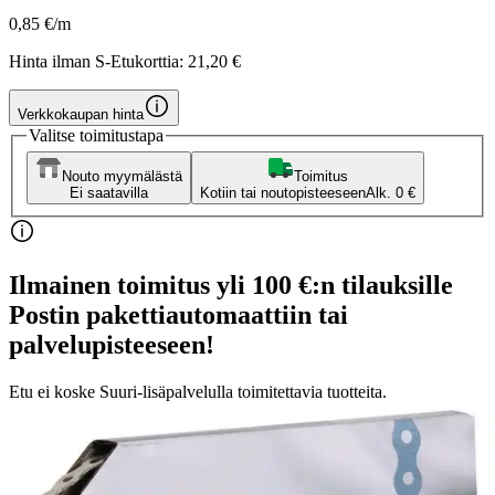
0,85 €/m
Hinta ilman S-Etukorttia:
21,20 €
Verkkokaupan hinta
Valitse toimitustapa
Nouto myymälästä
Toimitus
Ei saatavilla
Kotiin tai noutopisteeseen
Alk. 0 €
Ilmainen toimitus yli 100 €:n tilauksille
Postin pakettiautomaattiin tai
palvelupisteeseen!
Etu ei koske Suuri‑lisäpalvelulla toimitettavia tuotteita.
Tarkista myymäläsaatavuus