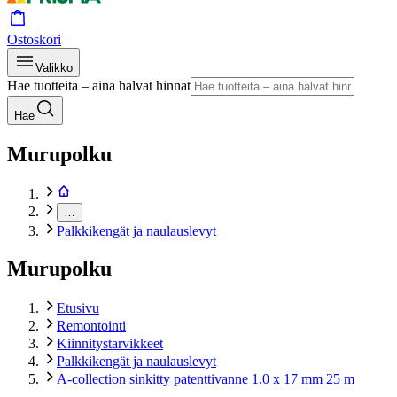
Ostoskori
Valikko
Hae tuotteita – aina halvat hinnat
Hae
Murupolku
…
Palkkikengät ja naulauslevyt
Murupolku
Etusivu
Remontointi
Kiinnitystarvikkeet
Palkkikengät ja naulauslevyt
A-collection sinkitty patenttivanne 1,0 x 17 mm 25 m