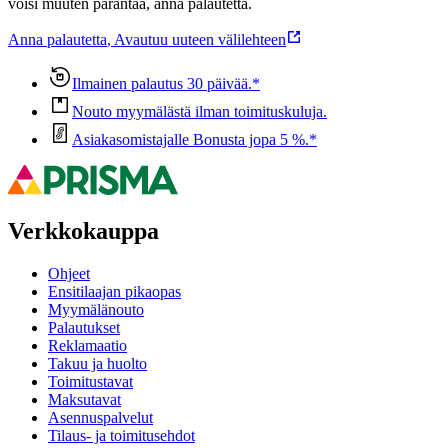
voisi muuten parantaa, anna palautetta.
Anna palautetta
,
Avautuu uuteen välilehteen
Ilmainen palautus 30 päivää.*
Nouto myymälästä ilman toimituskuluja.
Asiakasomistajalle Bonusta jopa 5 %.*
Verkkokauppa
Ohjeet
Ensitilaajan pikaopas
Myymälänouto
Palautukset
Reklamaatio
Takuu ja huolto
Toimitustavat
Maksutavat
Asennuspalvelut
Tilaus- ja toimitusehdot