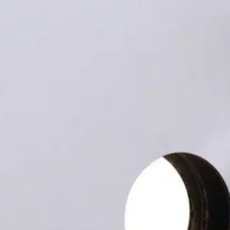
stin pakettiautomaattiin tai palvelupisteesee