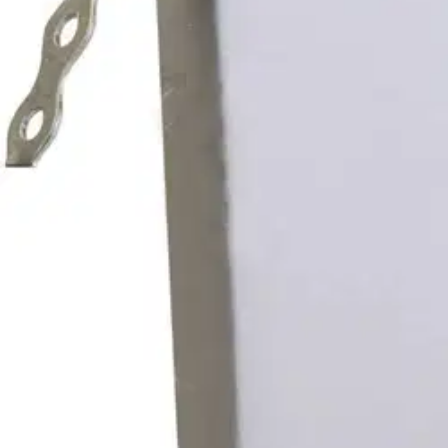
Valitse toimitustapa
Nouto myymälästä
Toimitus
Ei saatavilla
Kotiin tai noutopisteeseen
Alk. 0 €
Ilmainen toimitus yli 100 €:n tilauksille Po
Etu ei koske Suuri‑lisäpalvelulla toimitettavia tuotteita.
Tarkista myymäläsaatavuus
Ei saatavilla
Tuotekuvaus