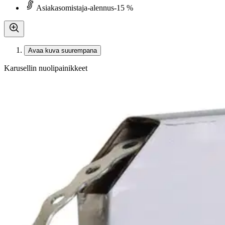
Asiakasomistaja-alennus
-15 %
Avaa kuva suurempana
Karusellin nuolipainikkeet
A-collection
A-collection sinkitty patenttiv
12,92 €
Asiakasomistajahinta
0,61 €/m
Hinta ilman S-Etukorttia:
15,20 €
Verkkokaupan hinta