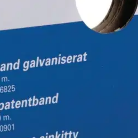
pahvipakkauksessa.
oisi muuten parantaa, anna palautetta.