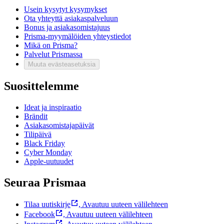
Usein kysytyt kysymykset
Ota yhteyttä asiakaspalveluun
Bonus ja asiakasomistajuus
Prisma-myymälöiden yhteystiedot
Mikä on Prisma?
Palvelut Prismassa
Muuta evästeasetuksia
Suosittelemme
Ideat ja inspiraatio
Brändit
Asiakasomistajapäivät
Tilipäivä
Black Friday
Cyber Monday
Apple-uutuudet
Seuraa Prismaa
Tilaa uutiskirje
,
Avautuu uuteen välilehteen
Facebook
,
Avautuu uuteen välilehteen