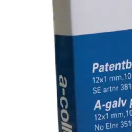
Sinkityn patenttivanteen pituus on 25 metriä. Toimitetaan kätevässä 
Ominaisuudet
Oletko tyytyväinen tuotetietoihin?
Ovatko tuotetiedot riittävät? Jos tuotetiedoissa on puutteita tai niitä v
Anna palautetta
,
Avautuu uuteen välilehteen
Ilmainen palautus 30 päivää.*
Nouto myymälästä ilman toimituskuluja.
Asiakasomistajalle Bonusta jopa 5 %.*