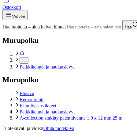
Ostoskori
Valikko
Hae tuotteita – aina halvat hinnat
Hae
Murupolku
…
Palkkikengät ja naulauslevyt
Murupolku
Etusivu
Remontointi
Kiinnitystarvikkeet
Palkkikengät ja naulauslevyt
A-collection sinkitty patenttivanne 1,0 x 12 mm 25 m
Tuotekuvat- ja videot
Ohita tuotekuva