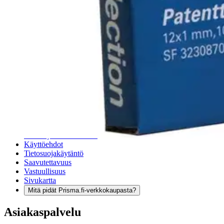
Verkkokauppa
Ohjeet
Ensitilaajan pikaopas
Myymälänouto
Palautukset
Reklamaatio
Takuu ja huolto
Toimitustavat
Maksutavat
Asennuspalvelut
Tilaus- ja toimitusehdot
Käyttöehdot
Tietosuojakäytäntö
Saavutettavuus
Vastuullisuus
Sivukartta
Mitä pidät Prisma.fi-verkkokaupasta?
Asiakaspalvelu