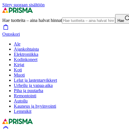
Siirry suoraan sisältöön
Hae tuotteita – aina halvat hinnat
Hae
Ostoskori
Ale
Ajankohtaista
Elektroniikka
Kodinkoneet
Kirjat
Koti
Muoti
Lelut ja lastentarvikkeet
Urheilu ja vapaa-aika
Piha ja puutarha
Remontointi
Autoilu
Kauneus ja hyvinvointi
Lemmikit