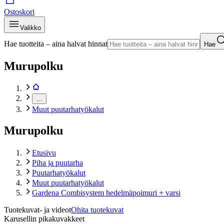
Ostoskori
Valikko
Hae tuotteita – aina halvat hinnat
Hae
Murupolku
…
Muut puutarhatyökalut
Murupolku
Etusivu
Piha ja puutarha
Puutarhatyökalut
Muut puutarhatyökalut
Gardena Combisystem hedelmäpoimuri + varsi
Tuotekuvat- ja videot
Ohita tuotekuvat
Karusellin pikakuvakkeet