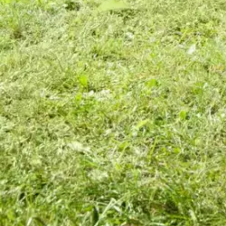
Tuotearvioiden keskiarvo
4,8
/5
(6)
arviota
66,45 €
Asiakasomistajahinta
Hinta ilman S-Etukorttia:
69,95 €
Verkkokaupan hinta
Valitse toimitustapa
Nouto myymälästä
Toimitus
Ilmainen
Ei saatavilla
Siirry valitsemaan myymälä