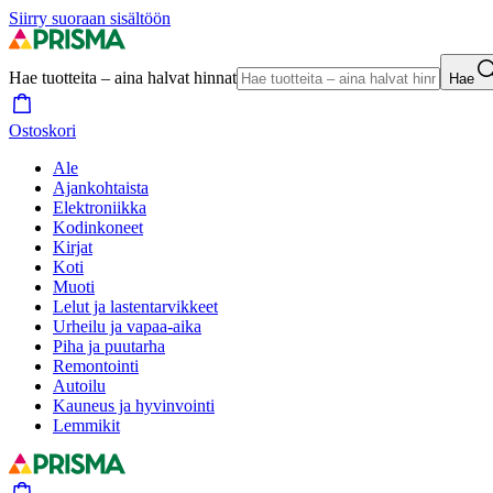
Siirry suoraan sisältöön
Hae tuotteita – aina halvat hinnat
Hae
Ostoskori
Ale
Ajankohtaista
Elektroniikka
Kodinkoneet
Kirjat
Koti
Muoti
Lelut ja lastentarvikkeet
Urheilu ja vapaa-aika
Piha ja puutarha
Remontointi
Autoilu
Kauneus ja hyvinvointi
Lemmikit