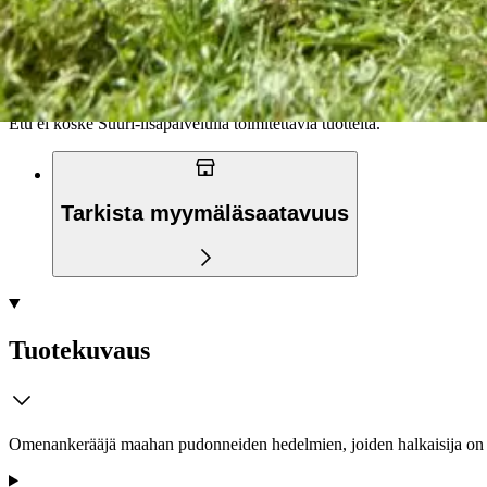
Ilmainen toimitus yli 100 €:n tilauksille Po
Etu ei koske Suuri‑lisäpalvelulla toimitettavia tuotteita.
Tarkista myymäläsaatavuus
Tuotekuvaus
Omenankerääjä maahan pudonneiden hedelmien, joiden halkaisija on 4