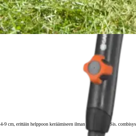
stin pakettiautomaattiin tai palvelupisteesee
-9 cm, erittäin helppoon keräämiseen ilman kumartelua. Sis. combisy