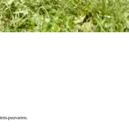
n!
stem-puuvarren.