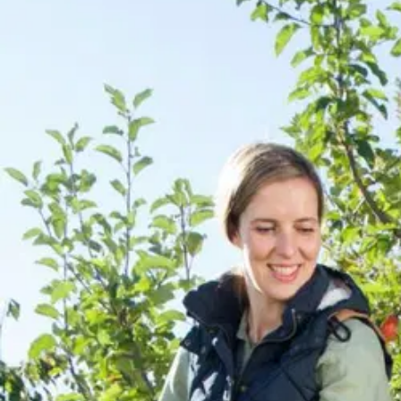
Asiakasomistaja-alennus
-5 %
Avaa kuva suurempana
Avaa kuva suurempana
Avaa kuva suurempana
Avaa kuva suurempana
Avaa kuva suurempana