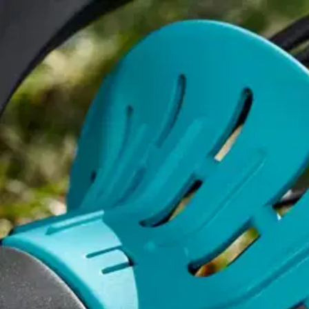
Karusellin nuolipainikkeet
Seuraava
Karusellin pikakuvakkeet