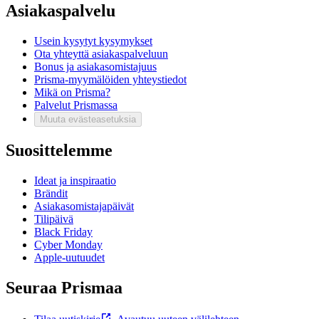
Asiakaspalvelu
Usein kysytyt kysymykset
Ota yhteyttä asiakaspalveluun
Bonus ja asiakasomistajuus
Prisma-myymälöiden yhteystiedot
Mikä on Prisma?
Palvelut Prismassa
Muuta evästeasetuksia
Suosittelemme
Ideat ja inspiraatio
Brändit
Asiakasomistajapäivät
Tilipäivä
Black Friday
Cyber Monday
Apple-uutuudet
Seuraa Prismaa