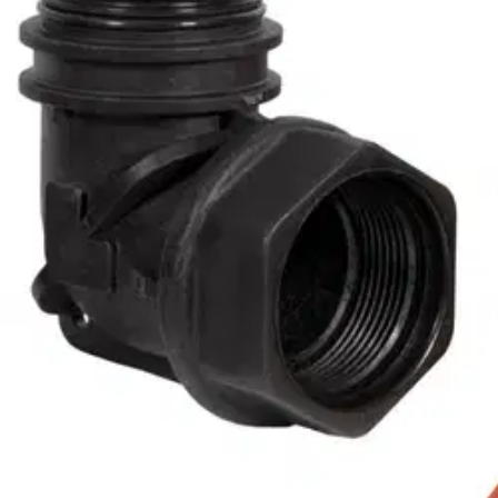
Erittäin tehokas ja kestävä tyhjennyspumppu ammattimaiseen käyttöön.
isotkin kokkareet (38 mm) pääsevät läpi tukkimatta pumppua. Siinä 
täydellisenä kaapelilla ja pistokkeella.
Kaikki CLEN-pumput on valmistet
varmistavat pumppujen ensiluokkaisen laadun ja ainutlaatuisen käyt
Näytä lisää
tuotekuvausta
Ominaisuudet
Oletko tyytyväinen tuotetietoihin?
Ovatko tuotetiedot riittävät? Jos tuotetiedoissa on puutteita tai niitä v
Anna palautetta
,
Avautuu uuteen välilehteen
Ilmainen palautus 30 päivää.*
Nouto myymälästä ilman toimituskuluja.