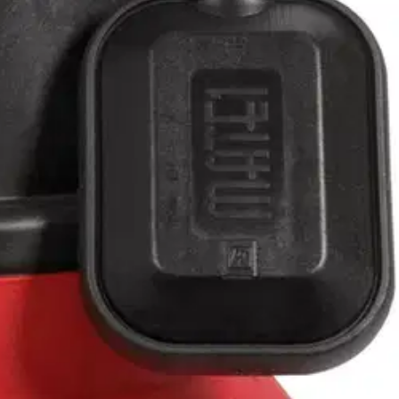
 sisältävälle vedelle. Rakenteensa ansiosta likaisessa vedessä olevat
in, mikä sammuttaa pumpun, kun vedenpinta laskee. Pumppu myydään
 modernit valmistusmenetelmät ja tinkimätön laaduntarkkailu