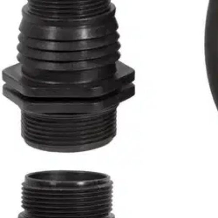
Nouto myymälästä
Toimitus
Ilmainen
Kotiin tai noutopisteeseen
Alk. 0 €
Siirry valitsemaan myymälä
Ilmainen toimitus yli 100 €:n tilauksille Po
Etu ei koske Suuri‑lisäpalvelulla toimitettavia tuotteita.
Tarkista myymäläsaatavuus
Tuotekuvaus