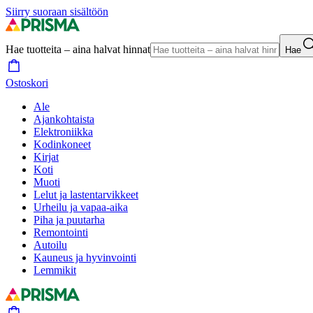
Siirry suoraan sisältöön
Hae tuotteita – aina halvat hinnat
Hae
Ostoskori
Ale
Ajankohtaista
Elektroniikka
Kodinkoneet
Kirjat
Koti
Muoti
Lelut ja lastentarvikkeet
Urheilu ja vapaa-aika
Piha ja puutarha
Remontointi
Autoilu
Kauneus ja hyvinvointi
Lemmikit