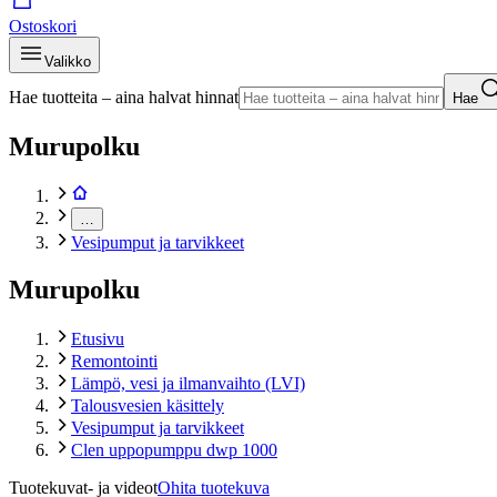
Ostoskori
Valikko
Hae tuotteita – aina halvat hinnat
Hae
Murupolku
…
Vesipumput ja tarvikkeet
Murupolku
Etusivu
Remontointi
Lämpö, vesi ja ilmanvaihto (LVI)
Talousvesien käsittely
Vesipumput ja tarvikkeet
Clen uppopumppu dwp 1000
Tuotekuvat- ja videot
Ohita tuotekuva