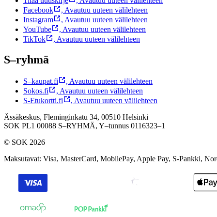
Tilaa uutiskirje
,
Avautuu uuteen välilehteen
Facebook
,
Avautuu uuteen välilehteen
Instagram
,
Avautuu uuteen välilehteen
YouTube
,
Avautuu uuteen välilehteen
TikTok
,
Avautuu uuteen välilehteen
S–ryhmä
S–kaupat.fi
,
Avautuu uuteen välilehteen
Sokos.fi
,
Avautuu uuteen välilehteen
S-Etukortti.fi
,
Avautuu uuteen välilehteen
Ässäkeskus, Fleminginkatu 34, 00510 Helsinki
SOK PL1 00088 S–RYHMÄ,
Y–tunnus 0116323–1
© SOK 2026
Maksutavat
:
Visa, MasterCard, MobilePay, Apple Pay, S-Pankki, No