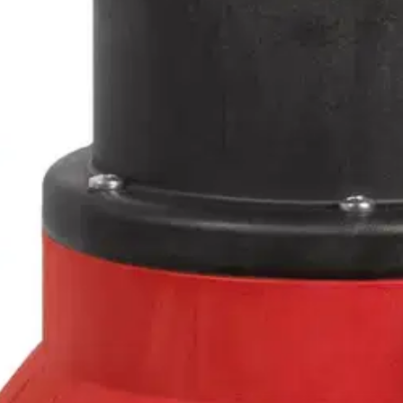
 Vortex-tyyppinen pumppu joka soveltuu myös harmaalle ja kiintoaineita
on monipuolinen liitäntä poistoletkulle sekä automaattinen kohokytk
tu silmälläpitäen jatkuvaa käyttöä. Materiaalivalinnat, parhaat osat,
tövarmuuden.
oisi muuten parantaa, anna palautetta.