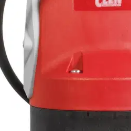
stin pakettiautomaattiin tai palvelupisteesee