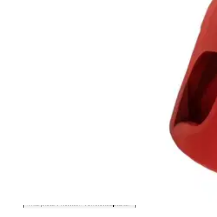
Asiakasomistajalle Bonusta jopa 5 %.*
Verkkokauppa
Ohjeet
Ensitilaajan pikaopas
Myymälänouto
Palautukset
Reklamaatio
Takuu ja huolto
Toimitustavat
Maksutavat
Asennuspalvelut
Tilaus- ja toimitusehdot
Käyttöehdot
Tietosuojakäytäntö
Saavutettavuus
Vastuullisuus
Sivukartta
Mitä pidät Prisma.fi-verkkokaupasta?