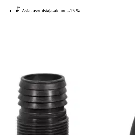
Asiakasomistaja-alennus
-15 %
Avaa kuva suurempana
Karusellin nuolipainikkeet
Clen
Clen uppopumppu dwp 1000
228,65 €
Asiakasomistajahinta
Hinta ilman S-Etukorttia:
269,00 €
Verkkokaupan hinta
Valitse toimitustapa