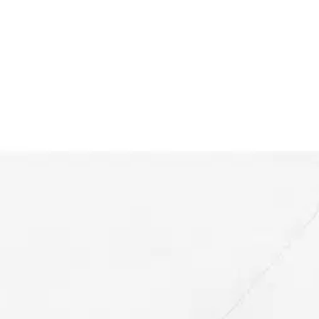
rttipohja+kirjekuori neliö luo