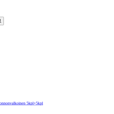
luonnonvalkoinen 5kpl+5kpl