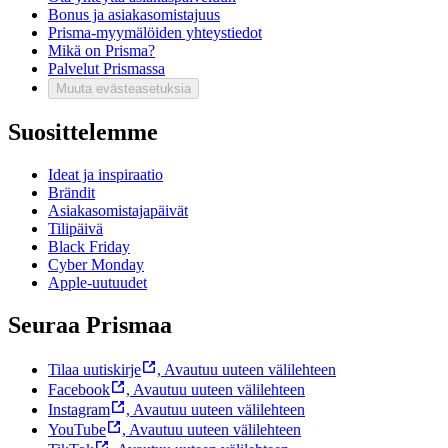
Bonus ja asiakasomistajuus
Prisma-myymälöiden yhteystiedot
Mikä on Prisma?
Palvelut Prismassa
Muuta evästeasetuksia
Suosittelemme
Ideat ja inspiraatio
Brändit
Asiakasomistajapäivät
Tilipäivä
Black Friday
Cyber Monday
Apple-uutuudet
Seuraa Prismaa
Tilaa uutiskirje
,
Avautuu uuteen välilehteen
Facebook
,
Avautuu uuteen välilehteen
Instagram
,
Avautuu uuteen välilehteen
YouTube
,
Avautuu uuteen välilehteen