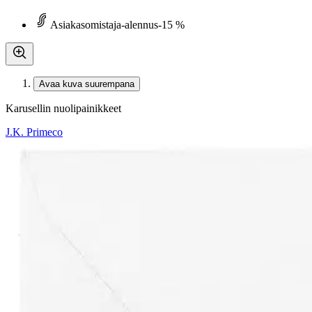
Asiakasomistaja-alennus
-15 %
Avaa kuva suurempana
Karusellin nuolipainikkeet
J.K. Primeco
J.K. Primeco Lumo 2-osainen ko
4,21 €
Asiakasomistajahinta
Hinta ilman S-Etukorttia:
4,95 €
Verkkokaupan hinta
Valitse toimitustapa