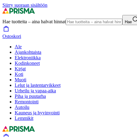
Siirry suoraan sisältöön
Hae tuotteita – aina halvat hinnat
Hae
Ostoskori
Ale
Ajankohtaista
Elektroniikka
Kodinkoneet
Kirjat
Koti
Muoti
Lelut ja lastentarvikkeet
Urheilu ja vapaa-aika
Piha ja puutarha
Remontointi
Autoilu
Kauneus ja hyvinvointi
Lemmikit