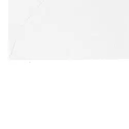
J.K. Primeco 2-osainen korttipohja + kirjekuori Lumo luonnonvalkoi
Ominaisuudet
Oletko tyytyväinen tuotetietoihin?
Ovatko tuotetiedot riittävät? Jos tuotetiedoissa on puutteita tai niitä v
Anna palautetta
,
Avautuu uuteen välilehteen
Ilmainen palautus 30 päivää.*
Nouto myymälästä ilman toimituskuluja.
Asiakasomistajalle Bonusta jopa 5 %.*