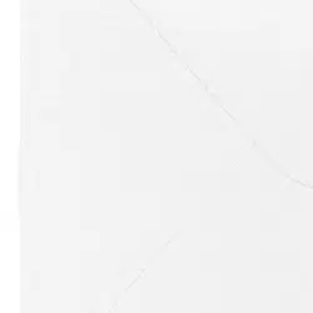
Nouto myymälästä
Toimitus
Ilmainen
Kotiin tai noutopisteeseen
Alk. 0 €
Siirry valitsemaan myymälä
Ilmainen toimitus yli 100 €:n tilauksille Po
Etu ei koske Suuri‑lisäpalvelulla toimitettavia tuotteita.
Tarkista myymäläsaatavuus
Tuotekuvaus