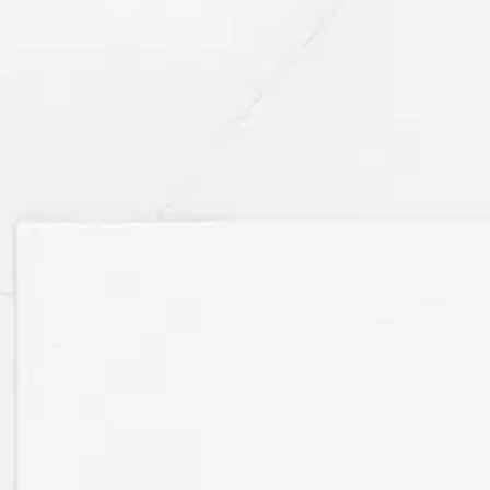
stin pakettiautomaattiin tai palvelupisteesee