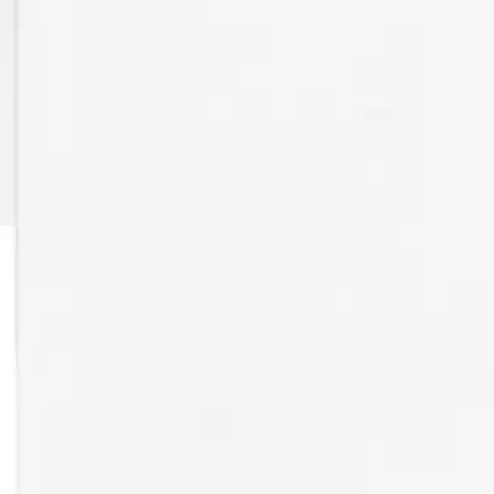
nen neliö 5kpl+5kpl
oisi muuten parantaa, anna palautetta.