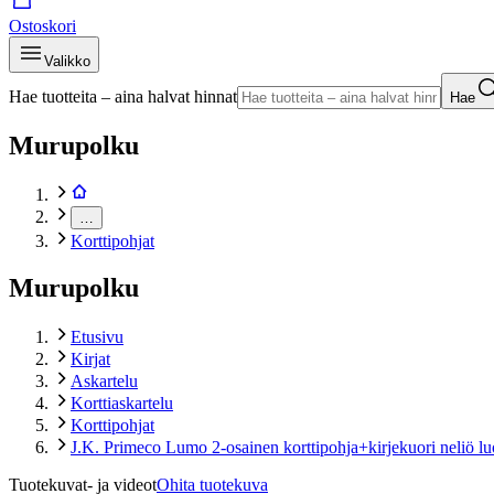
Ostoskori
Valikko
Hae tuotteita – aina halvat hinnat
Hae
Murupolku
…
Korttipohjat
Murupolku
Etusivu
Kirjat
Askartelu
Korttiaskartelu
Korttipohjat
J.K. Primeco Lumo 2-osainen korttipohja+kirjekuori neliö 
Tuotekuvat- ja videot
Ohita tuotekuva