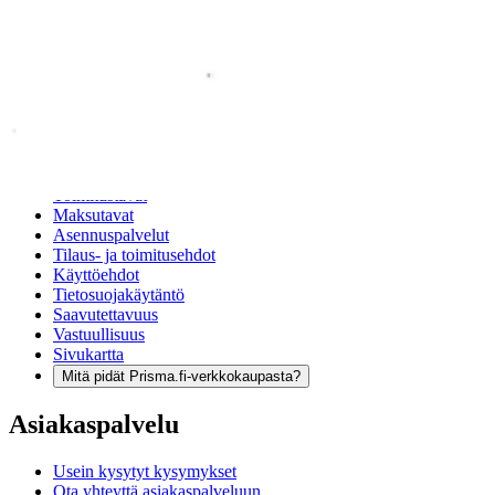
Verkkokauppa
Ohjeet
Ensitilaajan pikaopas
Myymälänouto
Palautukset
Reklamaatio
Takuu ja huolto
Toimitustavat
Maksutavat
Asennuspalvelut
Tilaus- ja toimitusehdot
Käyttöehdot
Tietosuojakäytäntö
Saavutettavuus
Vastuullisuus
Sivukartta
Mitä pidät Prisma.fi-verkkokaupasta?
Asiakaspalvelu
Usein kysytyt kysymykset
Ota yhteyttä asiakaspalveluun