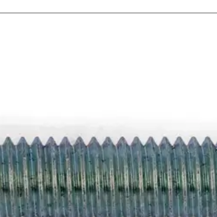
stin pakettiautomaattiin tai palvelupisteesee