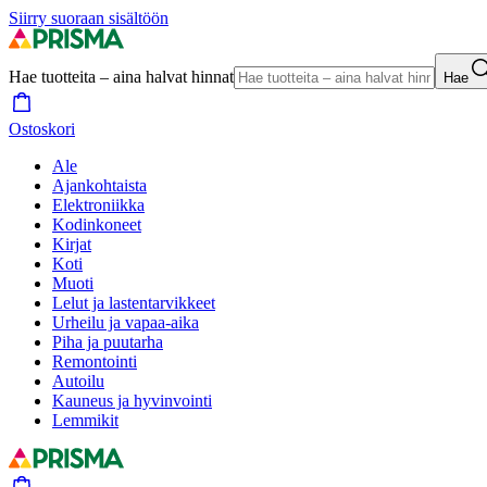
Siirry suoraan sisältöön
Hae tuotteita – aina halvat hinnat
Hae
Ostoskori
Ale
Ajankohtaista
Elektroniikka
Kodinkoneet
Kirjat
Koti
Muoti
Lelut ja lastentarvikkeet
Urheilu ja vapaa-aika
Piha ja puutarha
Remontointi
Autoilu
Kauneus ja hyvinvointi
Lemmikit