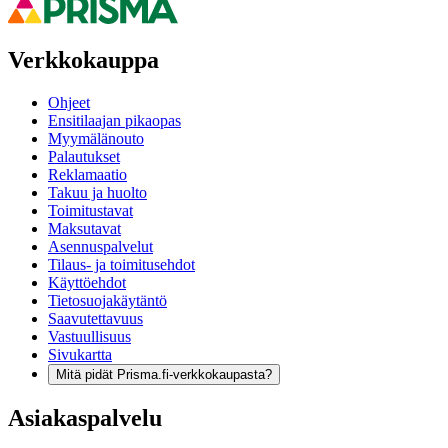
Verkkokauppa
Ohjeet
Ensitilaajan pikaopas
Myymälänouto
Palautukset
Reklamaatio
Takuu ja huolto
Toimitustavat
Maksutavat
Asennuspalvelut
Tilaus- ja toimitusehdot
Käyttöehdot
Tietosuojakäytäntö
Saavutettavuus
Vastuullisuus
Sivukartta
Mitä pidät Prisma.fi-verkkokaupasta?
Asiakaspalvelu