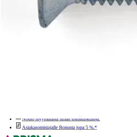
Sähkösinkitty uppokanta uraruuvi; Sisätila käyttöön; PZ-kanta.
Ominaisuudet
Oletko tyytyväinen tuotetietoihin?
Ovatko tuotetiedot riittävät? Jos tuotetiedoissa on puutteita tai niitä v
Anna palautetta
,
Avautuu uuteen välilehteen
Ilmainen palautus 30 päivää.*
Nouto myymälästä ilman toimituskuluja.
Asiakasomistajalle Bonusta jopa 5 %.*