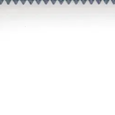
oisi muuten parantaa, anna palautetta.