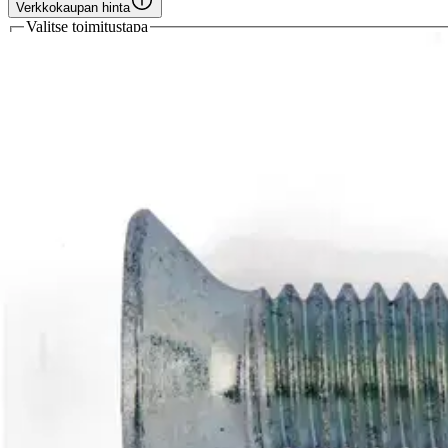
Verkkokaupan hinta
Valitse toimitustapa
Nouto myymälästä
Toimitus
Ilmainen
Kotiin tai noutopisteeseen
Alk. 0 €
Siirry valitsemaan myymälä
Ilmainen toimitus yli 100 €:n tilauksille Po
Etu ei koske Suuri‑lisäpalvelulla toimitettavia tuotteita.
Tarkista myymäläsaatavuus
Tuotekuvaus