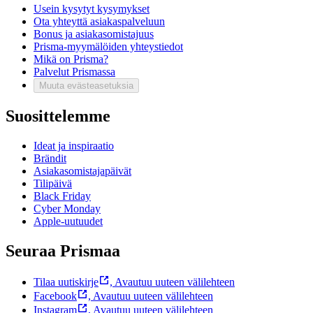
Usein kysytyt kysymykset
Ota yhteyttä asiakaspalveluun
Bonus ja asiakasomistajuus
Prisma-myymälöiden yhteystiedot
Mikä on Prisma?
Palvelut Prismassa
Muuta evästeasetuksia
Suosittelemme
Ideat ja inspiraatio
Brändit
Asiakasomistajapäivät
Tilipäivä
Black Friday
Cyber Monday
Apple-uutuudet
Seuraa Prismaa
Tilaa uutiskirje
,
Avautuu uuteen välilehteen
Facebook
,
Avautuu uuteen välilehteen
Instagram
,
Avautuu uuteen välilehteen