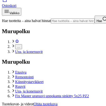
Ostoskori
Valikko
Hae tuotteita – aina halvat hinnat
Hae
Murupolku
…
Ura- ja koneruuvit
Murupolku
Etusivu
Remontointi
Kiinnitystarvikkeet
Ruuvit
Ura- ja koneruuvit
Fix Master uraruuvi uppokanta sinkitty 5x25 PZ2
Tuotekuvat- ja videot
Ohita tuotekuva