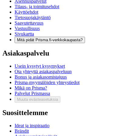
Asennuspalvelut
Tilaus- ja toimitusehdot
Käyttöehdot
Tietosuojakäytäntö
Saavutettavuus
Vastuullisuus
Sivukartta
Mitä pidät Prisma.fi-verkkokaupasta?
Asiakaspalvelu
Usein kysytyt kysymykset
Ota yhteyttä asiakaspalveluun
Bonus ja asiakasomistajuus
Prisma-myymälöiden yhteystiedot
Mikä on Prisma?
Palvelut Prismassa
Muuta evästeasetuksia
Suosittelemme
Ideat ja inspiraatio
Brändit