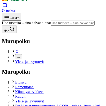
Ostoskori
Valikko
Hae tuotteita – aina halvat hinnat
Hae
Murupolku
…
Yleis- ja levyruuvit
Murupolku
Etusivu
Remontointi
Kiinnitystarvikkeet
Ruuvit
Yleis- ja levyruuvit
Fix Master uppokantaruuvi 6,0X60 + tulppa 10mm 4 kpl