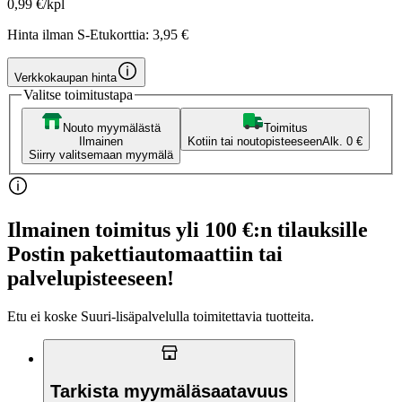
0,99 €/kpl
Hinta ilman S-Etukorttia:
3,95 €
Verkkokaupan hinta
Valitse toimitustapa
Nouto myymälästä
Toimitus
Ilmainen
Kotiin tai noutopisteeseen
Alk. 0 €
Siirry valitsemaan myymälä
Ilmainen toimitus yli 100 €:n tilauksille
Postin pakettiautomaattiin tai
palvelupisteeseen!
Etu ei koske Suuri‑lisäpalvelulla toimitettavia tuotteita.
Tarkista myymäläsaatavuus