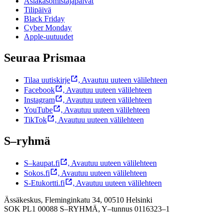
Asiakasomistajapäivät
Tilipäivä
Black Friday
Cyber Monday
Apple-uutuudet
Seuraa Prismaa
Tilaa uutiskirje
,
Avautuu uuteen välilehteen
Facebook
,
Avautuu uuteen välilehteen
Instagram
,
Avautuu uuteen välilehteen
YouTube
,
Avautuu uuteen välilehteen
TikTok
,
Avautuu uuteen välilehteen
S–ryhmä
S–kaupat.fi
,
Avautuu uuteen välilehteen
Sokos.fi
,
Avautuu uuteen välilehteen
S-Etukortti.fi
,
Avautuu uuteen välilehteen
Ässäkeskus, Fleminginkatu 34, 00510 Helsinki
SOK PL1 00088 S–RYHMÄ,
Y–tunnus 0116323–1