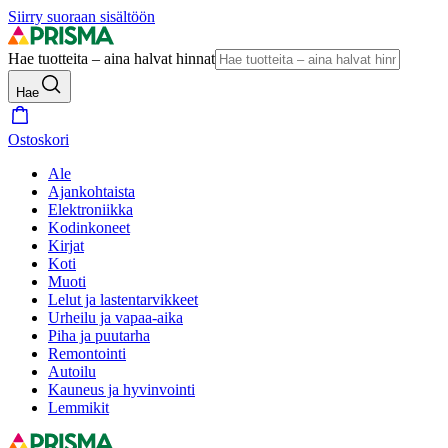
Siirry suoraan sisältöön
Hae tuotteita – aina halvat hinnat
Hae
Ostoskori
Ale
Ajankohtaista
Elektroniikka
Kodinkoneet
Kirjat
Koti
Muoti
Lelut ja lastentarvikkeet
Urheilu ja vapaa-aika
Piha ja puutarha
Remontointi
Autoilu
Kauneus ja hyvinvointi
Lemmikit