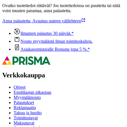
Ovatko tuotetiedot riittävät? Jos tuotetiedoissa on puutteita tai niitä
voisi muuten parantaa, anna palautetta.
Anna palautetta
,
Avautuu uuteen välilehteen
Ilmainen palautus 30 päivää.*
Nouto myymälästä ilman toimituskuluja.
Asiakasomistajalle Bonusta jopa 5 %.*
Verkkokauppa
Ohjeet
Ensitilaajan pikaopas
Myymälänouto
Palautukset
Reklamaatio
Takuu ja huolto
Toimitustavat
Maksutavat