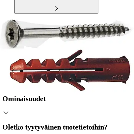
Tuotekuvaus
Sähkösinkitty uppokanta yleisruuvi + Nylontulppa; Kiinnittäminen
koviin alustoihihin kuten betoni; Poraa 10 mm reikä tulpalle; Sisätila
käyttöön; Soveltuu erilaisten rakennuslevyjen, puutavaran, muovien,
peltien kiinnittämiseen; TORX-kanta antaa hyvän vääntöpidon.
Ominaisuudet
Oletko tyytyväinen tuotetietoihin?