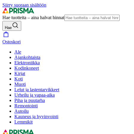
Siirry suoraan sisältöön
Hae tuotteita – aina halvat hinnat
Hae
Ostoskori
Ale
Ajankohtaista
Elektroniikka
Kodinkoneet
Kirjat
Koti
Muoti
Lelut ja lastentarvikkeet
Urheilu ja vapaa-aika
Piha ja puutarha
Remontointi
Autoilu
Kauneus ja hyvinvointi
Lemmikit