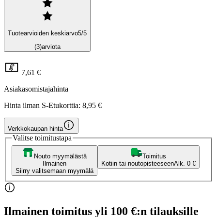
Tuotearvioiden keskiarvo
5
/5
(3)
arviota
7,61 €
Asiakasomistajahinta
Hinta ilman S-Etukorttia:
8,95 €
Verkkokaupan hinta
Valitse toimitustapa
Nouto myymälästä
Toimitus
Ilmainen
Kotiin tai noutopisteeseen
Alk. 0 €
Siirry valitsemaan myymälä
Ilmainen toimitus yli 100 €:n tilauksille