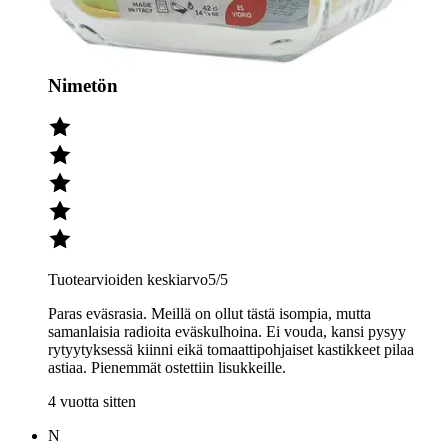
tai verkkokaupassa.
N
Nimetön
Tuotearvioiden keskiarvo
5
/5
Paras eväsrasia. Meillä on ollut tästä isompia, mutta
samanlaisia radioita eväskulhoina. Ei vouda, kansi pysyy
rytyytyksessä kiinni eikä tomaattipohjaiset kastikkeet pilaa
astiaa. Pienemmät ostettiin lisukkeille.
4 vuotta sitten
N