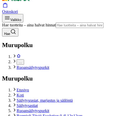
Ostoskori
Valikko
Hae tuotteita – aina halvat hinnat
Hae
Murupolku
…
Ruoansäilytyspurkit
Murupolku
Etusivu
Koti
Säilytysrasiat, marjastus ja säilöntä
Säilytysastiat
Ruoansäilytyspurkit
Bormioli Tiiviö Evolution 0,4l 12x12cm