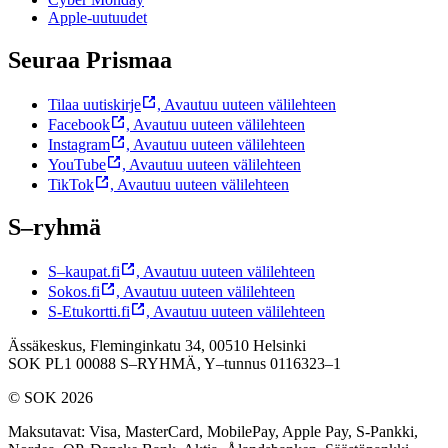
Apple-uutuudet
Seuraa Prismaa
Tilaa uutiskirje
,
Avautuu uuteen välilehteen
Facebook
,
Avautuu uuteen välilehteen
Instagram
,
Avautuu uuteen välilehteen
YouTube
,
Avautuu uuteen välilehteen
TikTok
,
Avautuu uuteen välilehteen
S–ryhmä
S–kaupat.fi
,
Avautuu uuteen välilehteen
Sokos.fi
,
Avautuu uuteen välilehteen
S-Etukortti.fi
,
Avautuu uuteen välilehteen
Ässäkeskus, Fleminginkatu 34, 00510 Helsinki
SOK PL1 00088 S–RYHMÄ,
Y–tunnus 0116323–1
© SOK 2026
Maksutavat
:
Visa, MasterCard, MobilePay, Apple Pay, S-Pankki,