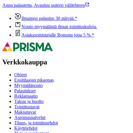
Anna palautetta
,
Avautuu uuteen välilehteen
Ilmainen palautus 30 päivää.*
Nouto myymälästä ilman toimituskuluja.
Asiakasomistajalle Bonusta jopa 5 %.*
Verkkokauppa
Ohjeet
Ensitilaajan pikaopas
Myymälänouto
Palautukset
Reklamaatio
Takuu ja huolto
Toimitustavat
Maksutavat
Asennuspalvelut
Tilaus- ja toimitusehdot
Käyttöehdot