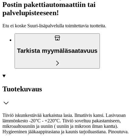
Postin pakettiautomaattiin tai
palvelupisteeseen!
Etu ei koske Suuri‑lisäpalvelulla toimitettavia tuotteita.
Tarkista myymäläsaatavuus
Tuotekuvaus
Tiiviö iskunkestävää karkaistua lasia. Ilmatiivis kansi. Lasivuoan
lämmönkesto -20°C - +220°C. Tiiviö soveltuu pakastamiseen,
mikroaaltouuniin ja uuniin ( uuniin ja mikroon ilman kantta).
Hygieeninen jääkaappirasiana ja kaunis tarjoiluastiana. Pinoutuva.