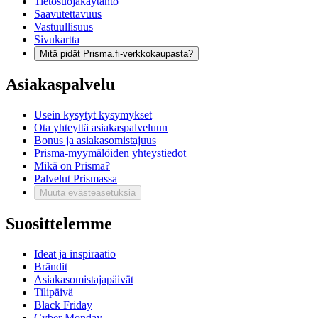
Tietosuojakäytäntö
Saavutettavuus
Vastuullisuus
Sivukartta
Mitä pidät Prisma.fi-verkkokaupasta?
Asiakaspalvelu
Usein kysytyt kysymykset
Ota yhteyttä asiakaspalveluun
Bonus ja asiakasomistajuus
Prisma-myymälöiden yhteystiedot
Mikä on Prisma?
Palvelut Prismassa
Muuta evästeasetuksia
Suosittelemme
Ideat ja inspiraatio
Brändit
Asiakasomistajapäivät
Tilipäivä
Black Friday
Cyber Monday