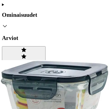
Ominaisuudet
Arviot
Tuotearvioiden keskiarvo
5
/5
(3)
arviota
Julkaisemme tuotearvioita vain varmistetuista ostoksista. Niitä voivat
kirjoittaa asiakkaat, jotka ovat käyttäneet S-Etukorttia myymälässä