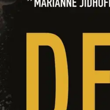
Asiakasomistaja-alennus
-15 %
Avaa kuva suurempana
Karusellin nuolipainikkeet
Into Kustannus
Rudberg, Kolmen kohtalokas le
21,68 €
Asiakasomistajahinta
Hinta ilman S-Etukorttia:
25,50 €
Verkkokaupan hinta
Valitse toimitustapa