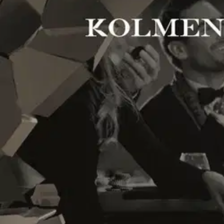
Tukholmassa kuohuu. Arvostettu ulkoministeriön virkamies Bror Hemro
miehen kanssa. Murhat eivät pääty tähän: asianajotoimiston neuvona
työn touhussa: hän saa selvitettäväkseen oudon tapauksen, jossa jokai
Augustin. Marianne kollegoineen uskoo päässeensä selville tekijästä,
seurapiireissä, jossa jokaisella on jotakin salattavaa.
Näytä lisää
tuotekuvausta
Ominaisuudet
Oletko tyytyväinen tuotetietoihin?
Ovatko tuotetiedot riittävät? Jos tuotetiedoissa on puutteita tai niitä v
Anna palautetta
,
Avautuu uuteen välilehteen