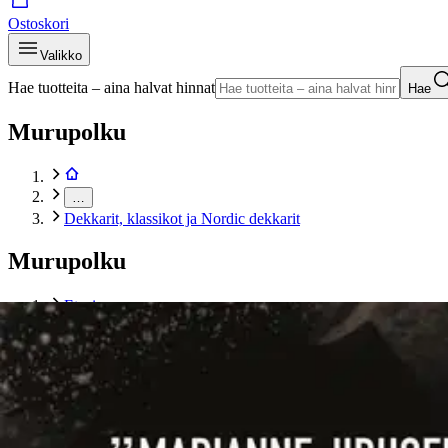
Ostoskori
Valikko
Hae tuotteita – aina halvat hinnat
Hae
Murupolku
…
Dekkarit, klassikot ja Nordic dekkarit
Murupolku
Etusivu
Kirjat
Käännetty kaunokirjallisuus
Dekkarit, klassikot ja Nordic dekkarit
Rudberg, Kolmen kohtalokas leikki
Tuotekuvat- ja videot
Ohita tuotekuva