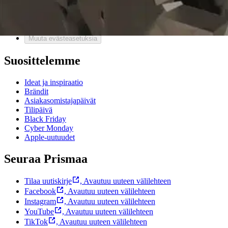
Bonus ja asiakasomistajuus
Prisma-myymälöiden yhteystiedot
Mikä on Prisma?
Palvelut Prismassa
Muuta evästeasetuksia
Suosittelemme
Ideat ja inspiraatio
Brändit
Asiakasomistajapäivät
Tilipäivä
Black Friday
Cyber Monday
Apple-uutuudet
Seuraa Prismaa
Tilaa uutiskirje
,
Avautuu uuteen välilehteen
Facebook
,
Avautuu uuteen välilehteen
Instagram
,
Avautuu uuteen välilehteen
YouTube
,
Avautuu uuteen välilehteen
TikTok
,
Avautuu uuteen välilehteen