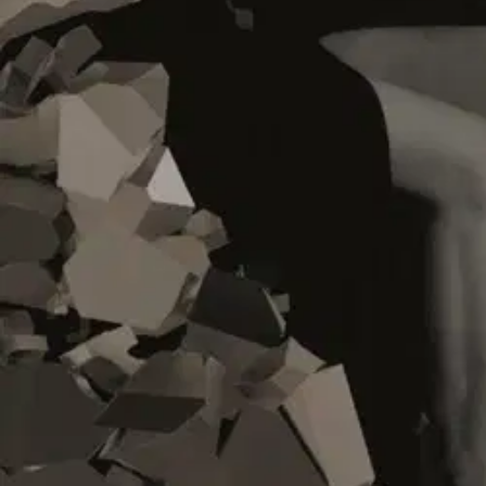
Verkkokauppa
Ohjeet
Ensitilaajan pikaopas
Myymälänouto
Palautukset
Reklamaatio
Takuu ja huolto
Toimitustavat
Maksutavat
Asennuspalvelut
Tilaus- ja toimitusehdot
Käyttöehdot
Tietosuojakäytäntö
Saavutettavuus
Vastuullisuus
Sivukartta
Mitä pidät Prisma.fi-verkkokaupasta?
Asiakaspalvelu
Usein kysytyt kysymykset
Ota yhteyttä asiakaspalveluun