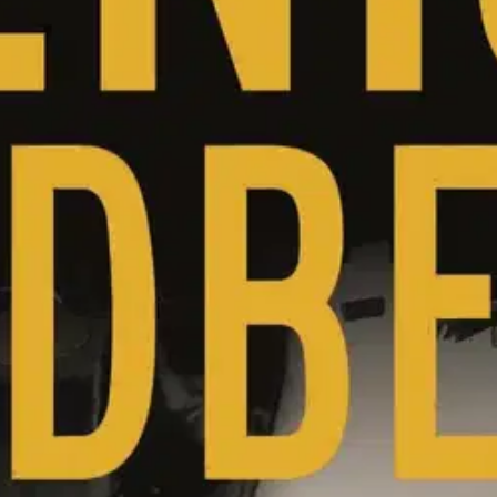
stin pakettiautomaattiin tai palvelupisteesee