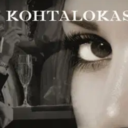
s löydetään kuolleena verisen kirjoituskoneen viereltä. Samaan aikaan
ntaja ammutaan, toimiston omistaa toisen kadonneen naisen aviomies.
Va
sella näyttää olevan sanansa sanottavanaan Hemrosista. Apuna hänellä o
 mutta saadaanko tätä koskaan tilille? Denise Rudbergin Marianne Jidho
oisi muuten parantaa, anna palautetta.