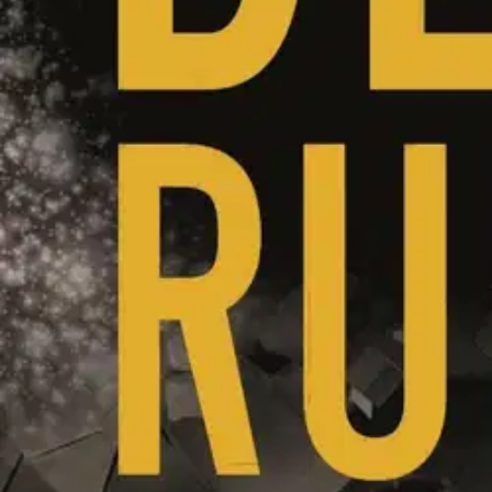
Nouto myymälästä
Toimitus
Ei saatavilla
Ei saatavilla
Ilmainen toimitus yli 100 €:n tilauksille Po
Etu ei koske Suuri‑lisäpalvelulla toimitettavia tuotteita.
Tarkista myymäläsaatavuus
Ei saatavilla
Tuotekuvaus