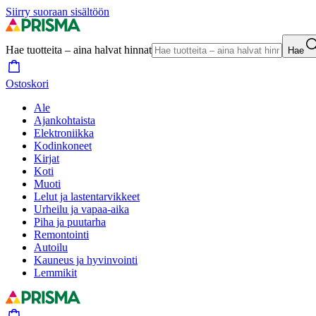
Siirry suoraan sisältöön
Hae tuotteita – aina halvat hinnat
Hae
Ostoskori
Ale
Ajankohtaista
Elektroniikka
Kodinkoneet
Kirjat
Koti
Muoti
Lelut ja lastentarvikkeet
Urheilu ja vapaa-aika
Piha ja puutarha
Remontointi
Autoilu
Kauneus ja hyvinvointi
Lemmikit