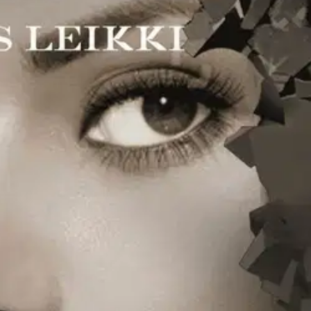
 katoaa kaksi naista, joita yhdistää karu menneisyys murhatun
ltion syyttäjänvirastossa työskentelevä Marianne Jidhoff on jälleen
n tuttu poliisikaksikko, nuhjuinen Torsten ja nuori ja komea
ff -dekkareissa rikokset tapahtuvat komeissa puitteissa Tukholman