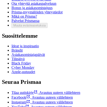
Ota yhteyttä asiakaspalveluun
Bonus ja asiakasomistajuus
Prisma-myymälöiden yhteystiedot
Mikä on Prisma?
Palvelut Prismassa
Muuta evästeasetuksia
Suosittelemme
Ideat ja inspiraatio
Brändit
Asiakasomistajapäivät
Tilipäivä
Black Friday
Cyber Monday
Apple-uutuudet
Seuraa Prismaa
Tilaa uutiskirje
,
Avautuu uuteen välilehteen
Facebook
,
Avautuu uuteen välilehteen
Instagram
,
Avautuu uuteen välilehteen
YouTube
,
Avautuu uuteen välilehteen