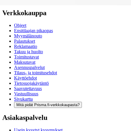
Verkkokauppa
Ohjeet
Ensitilaajan pikaopas
Myymälänouto
Palautukset
Reklamaatio
Takuu ja huolto
Toimitustavat
Maksutavat
Asennuspalvelut
Tilaus- ja toimitusehdot
Käyttöehdot
Tietosuojakäytäntö
Saavutettavuus
Vastuullisuus
Sivukartta
Mitä pidät Prisma.fi-verkkokaupasta?
Asiakaspalvelu
Usein kysytyt kysymykset