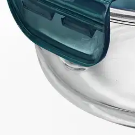
Tiiviö iskunkestävää karkaistua lasia. Ilmatiivis kansi. Lasivuoan l
jääkaappirasiana ja kaunis tarjoiluastiana. Pinoutuva.
Ominaisuudet
Oletko tyytyväinen tuotetietoihin?
Ovatko tuotetiedot riittävät? Jos tuotetiedoissa on puutteita tai niitä v
Anna palautetta
,
Avautuu uuteen välilehteen
Ilmainen palautus 30 päivää.*
Nouto myymälästä ilman toimituskuluja.
Asiakasomistajalle Bonusta jopa 5 %.*