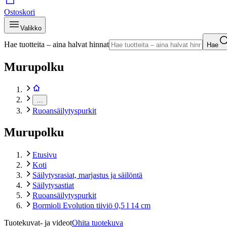
Ostoskori
Valikko
Hae tuotteita – aina halvat hinnat
Hae
Murupolku
…
Ruoansäilytyspurkit
Murupolku
Etusivu
Koti
Säilytysrasiat, marjastus ja säilöntä
Säilytysastiat
Ruoansäilytyspurkit
Bormioli Evolution tiiviö 0,5 l 14 cm
Tuotekuvat- ja videot
Ohita tuotekuva