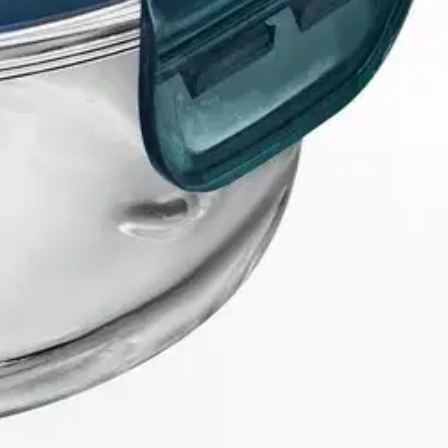
iin ja uuniin ( uuniin ja mikroon ilman kantta). Hygieeninen