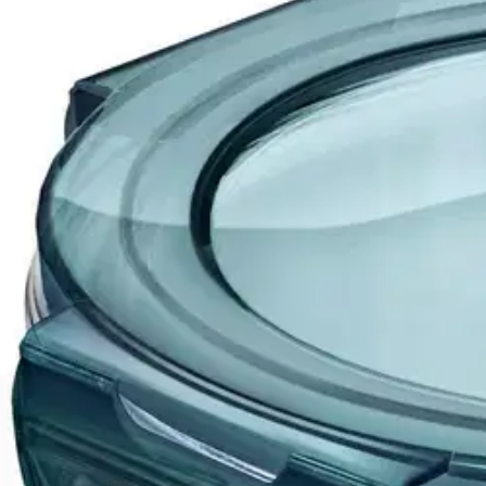
Nouto myymälästä
Toimitus
Ilmainen
Kotiin tai noutopisteeseen
Alk. 0 €
Siirry valitsemaan myymälä
Ilmainen toimitus yli 100 €:n tilauksille Po
Etu ei koske Suuri‑lisäpalvelulla toimitettavia tuotteita.
Tarkista myymäläsaatavuus
Tuotekuvaus