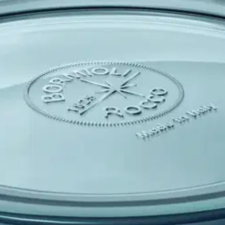
stin pakettiautomaattiin tai palvelupisteesee