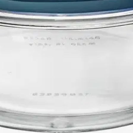
ämmönkesto -20°C - +220°C. Tiiviö soveltuu pakastamiseen, mikroaaltouun
oisi muuten parantaa, anna palautetta.