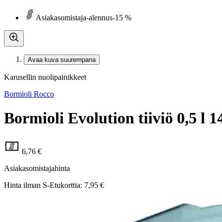
Asiakasomistaja-alennus
-15 %
Avaa kuva suurempana
Karusellin nuolipainikkeet
Bormioli Rocco
Bormioli Evolution tiiviö 0,5 l 
6,76 €
Asiakasomistajahinta
Hinta ilman S-Etukorttia:
7,95 €
Verkkokaupan hinta
Valitse toimitustapa