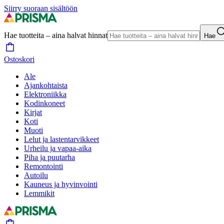
Siirry suoraan sisältöön
Hae tuotteita – aina halvat hinnat
Hae
Ostoskori
Ale
Ajankohtaista
Elektroniikka
Kodinkoneet
Kirjat
Koti
Muoti
Lelut ja lastentarvikkeet
Urheilu ja vapaa-aika
Piha ja puutarha
Remontointi
Autoilu
Kauneus ja hyvinvointi
Lemmikit