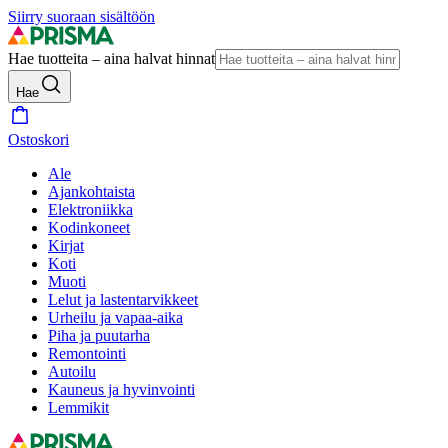
Siirry suoraan sisältöön
Hae tuotteita – aina halvat hinnat
Hae
Ostoskori
Ale
Ajankohtaista
Elektroniikka
Kodinkoneet
Kirjat
Koti
Muoti
Lelut ja lastentarvikkeet
Urheilu ja vapaa-aika
Piha ja puutarha
Remontointi
Autoilu
Kauneus ja hyvinvointi
Lemmikit