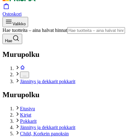
Ostoskori
Valikko
Hae tuotteita – aina halvat hinnat
Hae
Murupolku
…
Jännitys ja dekkarit pokkarit
Murupolku
Etusivu
Kirjat
Pokkarit
Jännitys ja dekkarit pokkarit
Child, Korkein panoksin