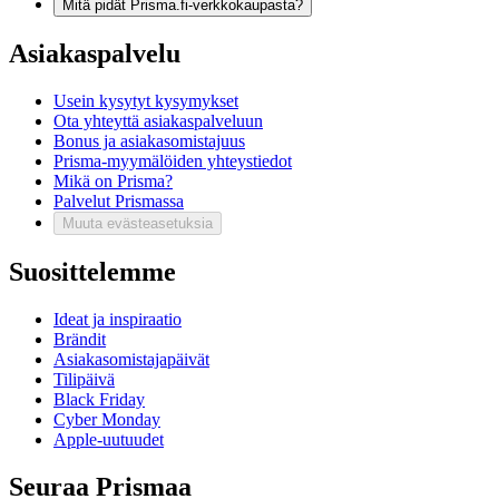
Mitä pidät Prisma.fi-verkkokaupasta?
Asiakaspalvelu
Usein kysytyt kysymykset
Ota yhteyttä asiakaspalveluun
Bonus ja asiakasomistajuus
Prisma-myymälöiden yhteystiedot
Mikä on Prisma?
Palvelut Prismassa
Muuta evästeasetuksia
Suosittelemme
Ideat ja inspiraatio
Brändit
Asiakasomistajapäivät
Tilipäivä
Black Friday
Cyber Monday
Apple-uutuudet
Seuraa Prismaa