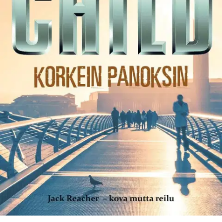
Tuotekuvaus
Tarkka-ampuja on yrittänyt tappaa Ranskan presidentin, ja
mahdollisia syyllisiä on vain yksi: mies, jonka Reacher toimitti 15
vuotta sitten vankilaan. Armeija lähettää Reacherin Pariisiin
jäljittämään tarkkaampujaa. Panokset ovat korkeita, sillä tarkka-
ampujan pelätään iskevän pian uudelleen maailman johtajien
kokoontuessa G8-kokoukseen Lontoossa. Lisäksi ampuja kantaa
Reacheria kohtaan synkkää kaunaa...
Ominaisuudet
Oletko tyytyväinen tuotetietoihin?