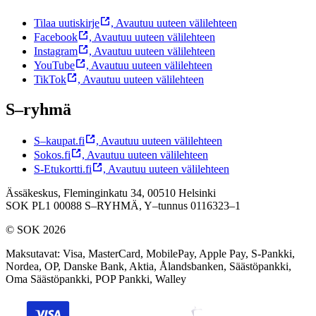
Tilaa uutiskirje
,
Avautuu uuteen välilehteen
Facebook
,
Avautuu uuteen välilehteen
Instagram
,
Avautuu uuteen välilehteen
YouTube
,
Avautuu uuteen välilehteen
TikTok
,
Avautuu uuteen välilehteen
S–ryhmä
S–kaupat.fi
,
Avautuu uuteen välilehteen
Sokos.fi
,
Avautuu uuteen välilehteen
S-Etukortti.fi
,
Avautuu uuteen välilehteen
Ässäkeskus, Fleminginkatu 34, 00510 Helsinki
SOK PL1 00088 S–RYHMÄ,
Y–tunnus 0116323–1
© SOK 2026
Maksutavat
:
Visa, MasterCard, MobilePay, Apple Pay, S-Pankki,
Nordea, OP, Danske Bank, Aktia, Ålandsbanken, Säästöpankki,
Oma Säästöpankki, POP Pankki, Walley