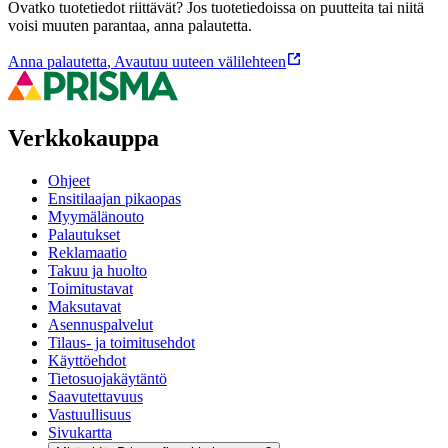
Ovatko tuotetiedot riittävät? Jos tuotetiedoissa on puutteita tai niitä
voisi muuten parantaa, anna palautetta.
Anna palautetta
,
Avautuu uuteen välilehteen
Verkkokauppa
Ohjeet
Ensitilaajan pikaopas
Myymälänouto
Palautukset
Reklamaatio
Takuu ja huolto
Toimitustavat
Maksutavat
Asennuspalvelut
Tilaus- ja toimitusehdot
Käyttöehdot
Tietosuojakäytäntö
Saavutettavuus
Vastuullisuus
Sivukartta