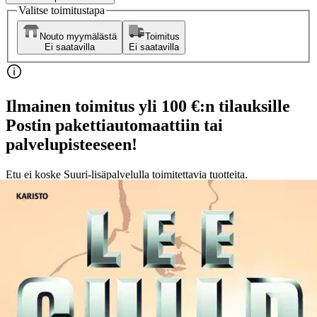
Valitse toimitustapa
Nouto myymälästä
Toimitus
Ei saatavilla
Ei saatavilla
Ilmainen toimitus yli 100 €:n tilauksille
Postin pakettiautomaattiin tai
palvelupisteeseen!
Etu ei koske Suuri‑lisäpalvelulla toimitettavia tuotteita.
Tarkista myymäläsaatavuus
Ei saatavilla