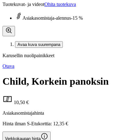
Tuotekuvat- ja videot
Ohita tuotekuva
Asiakasomistaja-alennus
-15 %
Avaa kuva suurempana
Karusellin nuolipainikkeet
Otava
Child, Korkein panoksin
10,50 €
Asiakasomistajahinta
Hinta ilman S-Etukorttia:
12,35 €
Verkkokaupan hinta