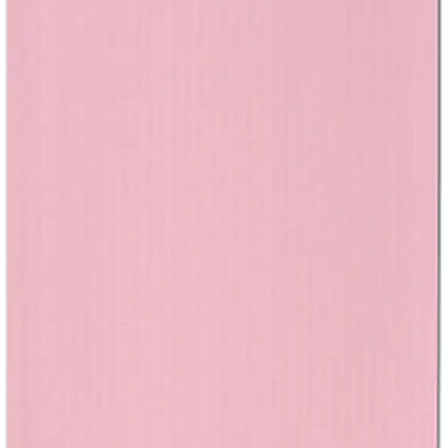
Tuotekuvaus
Laadukkaat askartelukortit, jotka on valmistettu tukevasta 220 gsm
kartongista. Jokainen pakkaus sisältää 10 korttia, jotka tarjoavat
täydellisen pohjan korttien, kutsujen ja muiden luovien projektien
toteuttamiseen.
Ominaisuudet
Oletko tyytyväinen tuotetietoihin?