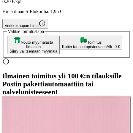
0,20 €/kpl
Hinta ilman S-Etukorttia:
1,95 €
Verkkokaupan hinta
Valitse toimitustapa
Nouto myymälästä
Toimitus
Ilmainen
Kotiin tai noutopisteeseen
Alk. 0 €
Siirry valitsemaan myymälä
Ilmainen toimitus yli 100 €:n tilauksille
Postin pakettiautomaattiin tai
palvelupisteeseen!
Etu ei koske Suuri‑lisäpalvelulla toimitettavia tuotteita.
Tarkista myymäläsaatavuus