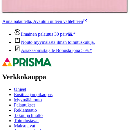
Ovatko tuotetiedot riittävät? Jos tuotetiedoissa on puutteita tai niitä
voisi muuten parantaa, anna palautetta.
Anna palautetta
,
Avautuu uuteen välilehteen
Ilmainen palautus 30 päivää.*
Nouto myymälästä ilman toimituskuluja.
Asiakasomistajalle Bonusta jopa 5 %.*
Verkkokauppa
Ohjeet
Ensitilaajan pikaopas
Myymälänouto
Palautukset
Reklamaatio
Takuu ja huolto
Toimitustavat
Maksutavat