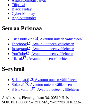
Asiakasomistajapäivät
Tilipäivä
Black Friday
Cyber Monday
Apple-uutuudet
Seuraa Prismaa
Tilaa uutiskirje
,
Avautuu uuteen välilehteen
Facebook
,
Avautuu uuteen välilehteen
Instagram
,
Avautuu uuteen välilehteen
YouTube
,
Avautuu uuteen välilehteen
TikTok
,
Avautuu uuteen välilehteen
S–ryhmä
S–kaupat.fi
,
Avautuu uuteen välilehteen
Sokos.fi
,
Avautuu uuteen välilehteen
S-Etukortti.fi
,
Avautuu uuteen välilehteen
Ässäkeskus, Fleminginkatu 34, 00510 Helsinki
SOK PL1 00088 S–RYHMÄ,
Y–tunnus 0116323–1