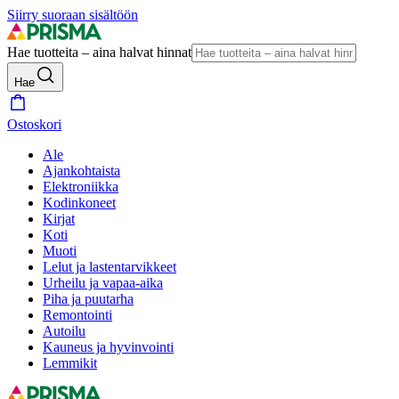
Siirry suoraan sisältöön
Hae tuotteita – aina halvat hinnat
Hae
Ostoskori
Ale
Ajankohtaista
Elektroniikka
Kodinkoneet
Kirjat
Koti
Muoti
Lelut ja lastentarvikkeet
Urheilu ja vapaa-aika
Piha ja puutarha
Remontointi
Autoilu
Kauneus ja hyvinvointi
Lemmikit