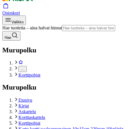
Ostoskori
Valikko
Hae tuotteita – aina halvat hinnat
Hae
Murupolku
…
Korttipohjat
Murupolku
Etusivu
Kirjat
Askartelu
Korttiaskartelu
Korttipohjat
Karto kortti vaaleanpunainen 10x15cm 220gsm 10kpl/pkt