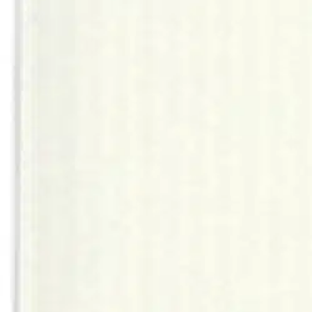
Verkkokaupan hinta
Valitse toimitustapa
Nouto myymälästä
Toimitus
Ilmainen
Kotiin tai noutopisteeseen
Alk. 0 €
Siirry valitsemaan myymälä
Ilmainen toimitus yli 100 €:n tilauksille Po
Etu ei koske Suuri‑lisäpalvelulla toimitettavia tuotteita.
Tarkista myymäläsaatavuus
Tuotekuvaus