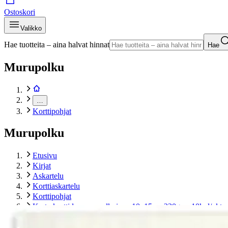
Ostoskori
Valikko
Hae tuotteita – aina halvat hinnat
Hae
Murupolku
…
Korttipohjat
Murupolku
Etusivu
Kirjat
Askartelu
Korttiaskartelu
Korttipohjat
Karto kortti luonnonvalkoinen 10x15cm 220gsm 10kpl/pkt
Tuotekuvat- ja videot
Ohita tuotekuva