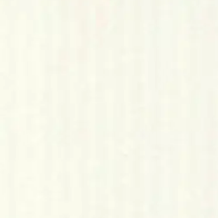
 10x15cm 220gsm 10kpl/pkt