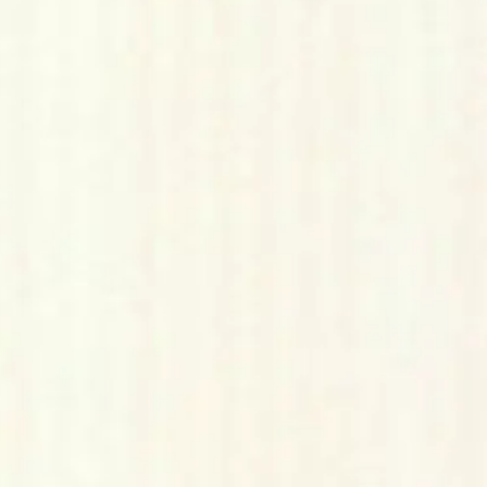
ongista. Jokainen pakkaus sisältää 10 korttia, jotka tarjoavat täydellis
oisi muuten parantaa, anna palautetta.