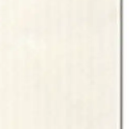
en pohjan korttien, kutsujen ja muiden luovien projektien