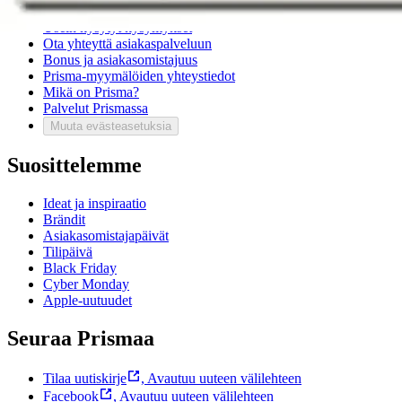
Usein kysytyt kysymykset
Ota yhteyttä asiakaspalveluun
Bonus ja asiakasomistajuus
Prisma-myymälöiden yhteystiedot
Mikä on Prisma?
Palvelut Prismassa
Muuta evästeasetuksia
Suosittelemme
Ideat ja inspiraatio
Brändit
Asiakasomistajapäivät
Tilipäivä
Black Friday
Cyber Monday
Apple-uutuudet
Seuraa Prismaa
Tilaa uutiskirje
,
Avautuu uuteen välilehteen
Facebook
,
Avautuu uuteen välilehteen