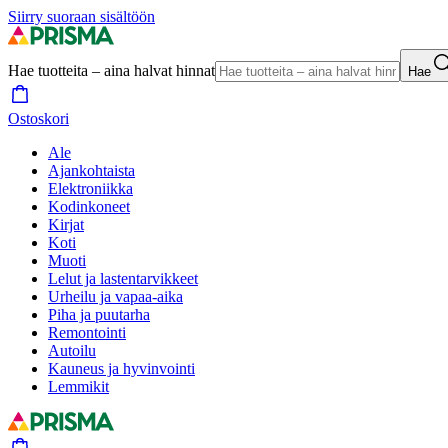
Siirry suoraan sisältöön
Hae tuotteita – aina halvat hinnat
Hae
Ostoskori
Ale
Ajankohtaista
Elektroniikka
Kodinkoneet
Kirjat
Koti
Muoti
Lelut ja lastentarvikkeet
Urheilu ja vapaa-aika
Piha ja puutarha
Remontointi
Autoilu
Kauneus ja hyvinvointi
Lemmikit