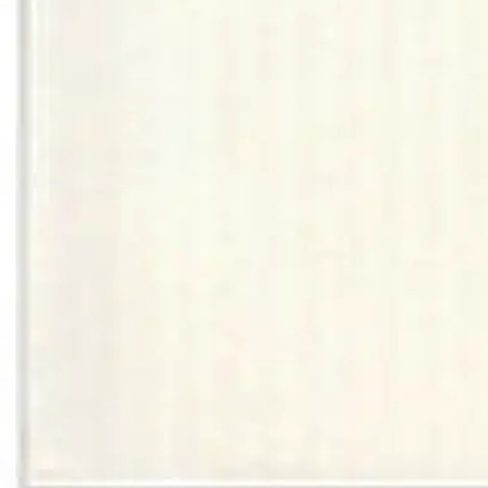
Verkkokauppa
Ohjeet
Ensitilaajan pikaopas
Myymälänouto
Palautukset
Reklamaatio
Takuu ja huolto
Toimitustavat
Maksutavat
Asennuspalvelut
Tilaus- ja toimitusehdot
Käyttöehdot
Tietosuojakäytäntö
Saavutettavuus
Vastuullisuus
Sivukartta
Mitä pidät Prisma.fi-verkkokaupasta?
Asiakaspalvelu