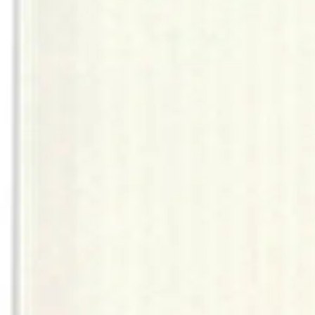
Laadukkaat askartelukortit, jotka on valmistettu tukevasta 220 gsm kart
toteuttamiseen.
Ominaisuudet
Oletko tyytyväinen tuotetietoihin?
Ovatko tuotetiedot riittävät? Jos tuotetiedoissa on puutteita tai niitä v
Anna palautetta
,
Avautuu uuteen välilehteen
Ilmainen palautus 30 päivää.*
Nouto myymälästä ilman toimituskuluja.
Asiakasomistajalle Bonusta jopa 5 %.*