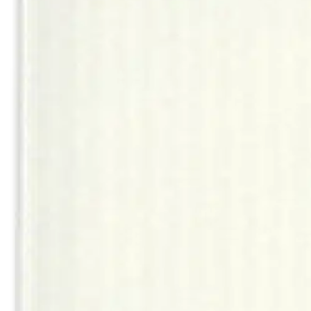
Asiakasomistaja-alennus
-15 %
Avaa kuva suurempana
Karusellin nuolipainikkeet
Karto
Karto kortti luonnonvalkoinen
1,66 €
Asiakasomistajahinta
0,20 €/kpl
Hinta ilman S-Etukorttia:
1,95 €