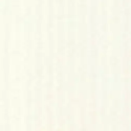
stin pakettiautomaattiin tai palvelupisteesee