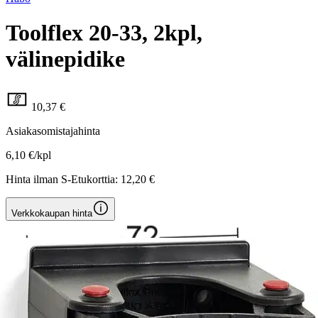
Toolflex 20-33, 2kpl,
välinepidike
10,37 €
Asiakasomistajahinta
6,10 €/kpl
Hinta ilman S-Etukorttia:
12,20 €
Verkkokaupan hinta
Valitse toimitustapa
Nouto myymälästä
Toimitus
Ilmainen
Ei saatavilla
Siirry valitsemaan myymälä