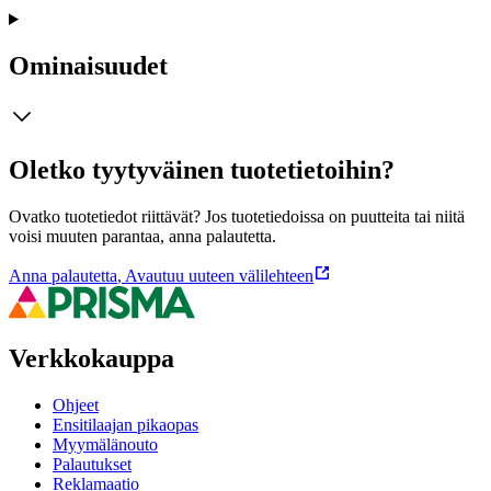
Ominaisuudet
Oletko tyytyväinen tuotetietoihin?
Ovatko tuotetiedot riittävät? Jos tuotetiedoissa on puutteita tai niitä
voisi muuten parantaa, anna palautetta.
Anna palautetta
,
Avautuu uuteen välilehteen
Verkkokauppa
Ohjeet
Ensitilaajan pikaopas
Myymälänouto
Palautukset
Reklamaatio