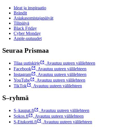
Ideat ja inspiraatio
Brändit
Asiakasomistajapäivät
Tilipäivä
Black Friday
Cyber Monday
Apple-uutuudet
Seuraa Prismaa
Tilaa uutiskirje
,
Avautuu uuteen välilehteen
Facebook
,
Avautuu uuteen välilehteen
Instagram
,
Avautuu uuteen välilehteen
YouTube
,
Avautuu uuteen välilehteen
TikTok
,
Avautuu uuteen välilehteen
S–ryhmä
S–kaupat.fi
,
Avautuu uuteen välilehteen
Sokos.fi
,
Avautuu uuteen välilehteen
S-Etukortti.fi
,
Avautuu uuteen välilehteen