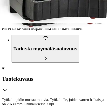
Ilmainen toimitus yli 100 €:n tilauksille
Postin pakettiautomaattiin tai
palvelupisteeseen!
Etu ei koske Suuri‑lisäpalvelulla toimitettavia tuotteita.
Tarkista myymäläsaatavuus
Tuotekuvaus
Työkalunpidin mustaa muovia. Työkaluille, joiden varren halkaisija
on 20-30 mm. Pakkauksessa 2 kpl.