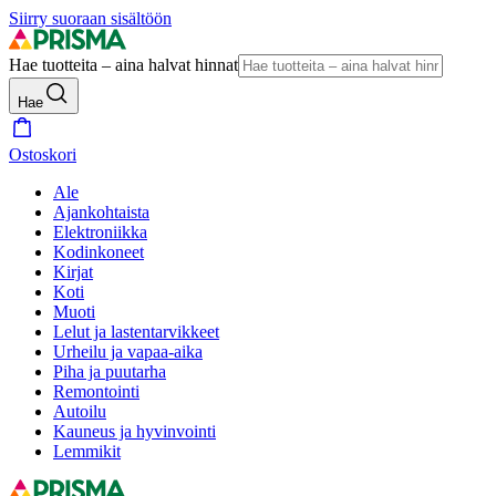
Siirry suoraan sisältöön
Hae tuotteita – aina halvat hinnat
Hae
Ostoskori
Ale
Ajankohtaista
Elektroniikka
Kodinkoneet
Kirjat
Koti
Muoti
Lelut ja lastentarvikkeet
Urheilu ja vapaa-aika
Piha ja puutarha
Remontointi
Autoilu
Kauneus ja hyvinvointi
Lemmikit