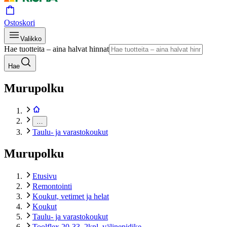
Ostoskori
Valikko
Hae tuotteita – aina halvat hinnat
Hae
Murupolku
…
Taulu- ja varastokoukut
Murupolku
Etusivu
Remontointi
Koukut, vetimet ja helat
Koukut
Taulu- ja varastokoukut
Toolflex 20-33, 2kpl, välinepidike