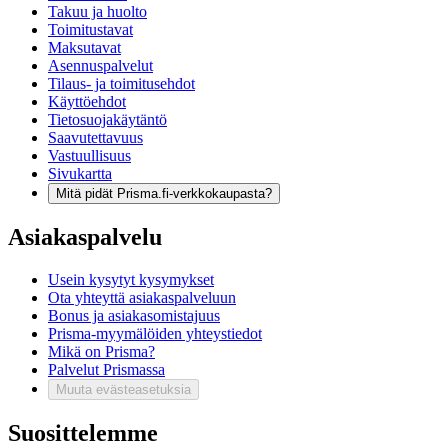
Takuu ja huolto
Toimitustavat
Maksutavat
Asennuspalvelut
Tilaus- ja toimitusehdot
Käyttöehdot
Tietosuojakäytäntö
Saavutettavuus
Vastuullisuus
Sivukartta
Mitä pidät Prisma.fi-verkkokaupasta?
Asiakaspalvelu
Usein kysytyt kysymykset
Ota yhteyttä asiakaspalveluun
Bonus ja asiakasomistajuus
Prisma-myymälöiden yhteystiedot
Mikä on Prisma?
Palvelut Prismassa
Muuta evästeasetuksia
Suosittelemme